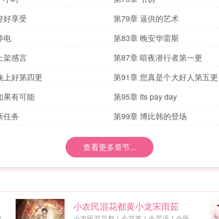
 好好享受
第79章 逼供的艺术
停电
第83章 晚安华雷斯
 上架感言
第87章 暗夜潜行者第一更
 晚上好第四更
第91章 您真是个大好人第五更
 如果有可能
第95章 Its pay day
 新任务
第99章 博比韩的登场
查看更多章节...
小农民混花都黄小龙宋雨茹
知
小农民混花都！会符篆！会咒语！会医