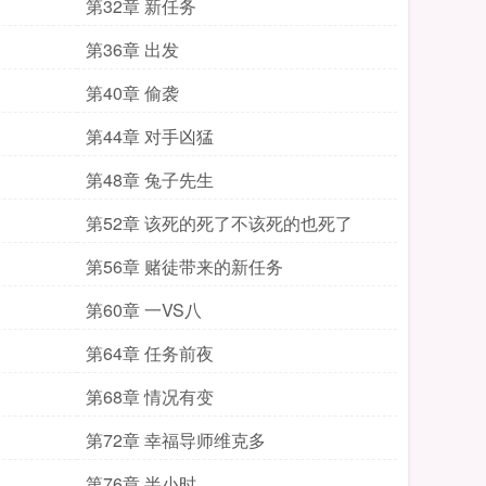
第32章 新任务
第36章 出发
第40章 偷袭
第44章 对手凶猛
第48章 兔子先生
第52章 该死的死了不该死的也死了
第56章 赌徒带来的新任务
第60章 一VS八
第64章 任务前夜
第68章 情况有变
第72章 幸福导师维克多
第76章 半小时