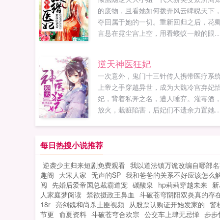
的废物，且看她如何拨弄风云睥睨天下
夺回属于她的一切。重新回归之后，花
言悬在霓尘宫上空，用看蝼蚁一般的眼
看着下方面色铁青的花无忧，言语狂妄
界第一人又怎样？你趋之若鹜，我不屑
逆天神医狂妃
顾！既然你想要，给你玩玩又如何？...
一次意外，鬼门十三针传人携带医疗系
上帝之手穿越异世，成为大魏冷宫弃妃
妃，背着私奔之名，遭人唾弃。灌毒酒
放火，栽赃陷害，后妃们不遗余力置她
死地，没有最狠，只有更狠。然她超绝
术在身，只需动动手指，一国之君也只
用宠溺的眼神看着她豪横。怡妃皇上，
每日热搜小说推荐
妃打我！皇上砍手！怡妃皇上，皇后羞
逆袭少主归来短剧免费观看
我以道法镇万诡改编自哪部名
我！皇上废后！怡妃皇上，咱们儿子被
趣阁
大宋人家
无声的SP
我和爸爸的关系不好应该怎么
为太子，我就要被处死怎么办？皇上废
阅
先婚后爱帝国总裁霸道宠
碳酸泉
hp莉莉穿越未来
新
制！就这么宠着宠着，一不小心，把她
人家庭梦阅读
禁欲摄政王鼻血
斗破苍穹阴阳双炎真的存
成了一代贤后，理政治国平...
18r
亮剑魏和尚杀土匪视频
从股票认购证开始发家的
警
节更
俞夏资料
斗破苍穹合欢宗
公交车上肆无忌惮
步步