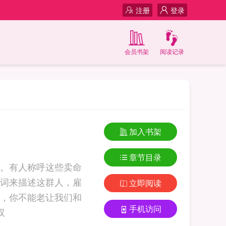
注册
登录
会员书架
阅读记录
加入书架
章节目录
。有人称呼这些卖命
词来描述这群人，雇
立即阅读
，你不能老让我们和
手机访问
. 兵锋无双