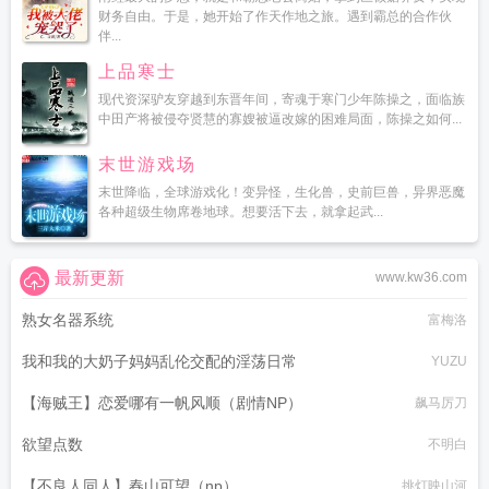
财务自由。于是，她开始了作天作地之旅。遇到霸总的合作伙
伴...
上品寒士
现代资深驴友穿越到东晋年间，寄魂于寒门少年陈操之，面临族
中田产将被侵夺贤慧的寡嫂被逼改嫁的困难局面，陈操之如何...
末世游戏场
末世降临，全球游戏化！变异怪，生化兽，史前巨兽，异界恶魔
各种超级生物席卷地球。想要活下去，就拿起武...
最新更新
www.kw36.com
熟女名器系统
富梅洛
我和我的大奶子妈妈乱伦交配的淫荡日常
YUZU
【海贼王】恋爱哪有一帆风顺（剧情NP）
飙马厉刀
欲望点数
不明白
【不良人同人】春山可望（np）
挑灯映山河