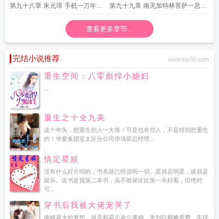
那里有没有求订阅
第九十八章 朱元璋 手机一万年也
第九十九章 南无加特林菩萨一息三
要造出来
千六百转
查看更多章节...
完结小说推荐
www.kw36.com
重生空间：八零彪悍小媳妇
...
重生之十全九美
这个年头，想重生的人一大堆！可是也有些人，不是特别想重生
的！华夏集团亚太区分公司市场部总经理...
情定星娱
没有什么好介绍的，书名就已经说明一切。星就是明星，娱就是
娱乐。这书是我第二本书，虽不敢保证比第一本好看，但绝对
可...
穿书后我被大佬宠哭了
南鲤最大的梦想，就是和霸总老公离婚，拿到巨额赡养费，实现