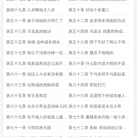
不会对韩成动心
第四十九章 八岁啊他才八岁
第五十章 好你个朱重八
第五十一章 妹子咱咱的大明亡了
第五十二章 改变明末局面的办法
第五十三章 天花真的能治
第五十四章 马皇后 我要把韩成收
为义子
第五十五章 朱棣 这种成长我永远
第五十六章 陛下不好了韩公子得病
都不想要
了
第五十七章 韩公子冷静冷静一定要
第五十八章 脑瓜子嗡嗡的
冷静
第五十九章 咱真该死咱怎么就不能
第六十章 什么取代咱大明的不是汉
收收脾气呢
人是清鞑子
第六十一章 咱汉人今后有没有驱除
第六十二章 宁与友邦不与家奴真恬
鞑虏恢复中华
不知耻
第六十三章 论韩成的危险程度
第六十四章 犁廷扫穴
第六十五章 有王者风范
第六十六章 这是陛下的祖坟被人刨
了
第六十七章 永乐大帝这是咱标儿吗
第六十八章 到底谁是永乐大帝
第六十九章 在不做人的道路上越走
第七十章 廉颇老矣尚能一饭斗米肉
越远
十斤
第七十一章 大明武将天团
第七十二章 朱标 求咱劝劝父皇那