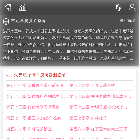
朱元璋崩溃了原著
墨守白
/著
洪武十五年，韩成从宁国公主床榻上醒来，这是朱元璋的嫡长女，也是朱元璋最
疼爱的女儿！面对暴跳如雷，要将自己剥皮萱草的老朱，韩成只好曝光穿越者身
份自救。朱元璋自然不信。但后面韩成所展现出来的种种神奇手段，让朱元璋不
得不相信，韩成是来自几百年后的人。相信韩成来自未来后，老朱决定问韩成一
些事。老朱得意洋洋：咱的标儿，是不是一代圣君？韩成：他没登基就去世了。
朱元璋：允炆自幼仁孝，他成了皇帝可保大明兴旺！韩成：他四年就下台了。“那
到底是谁，成了咱大明的皇帝？！”老朱崩溃了。韩成望向朱棣，朱棣脖子一
朱元璋崩溃了原著
最新章节
缩……知道靖难之事后，朱元璋想踢死朱允炆！“这绝对是咱最不成器的子孙，是
第五七七章 韩成再当爹小荷有喜
第五七六章 土豆大获丰收
大明最奇葩的皇帝！”韩成：岳父慎言，后面还有战神，道士，木匠……朱元
璋：？？？
大明剧透未来朱元璋崩溃了txt
大明剧透未来朱元璋崩溃了笔趣阁
朱
第五七五章 妖僧姚广孝的威力土豆
第五七四章 握住命脉九州岛成为大
元璋崩溃了 墨守白
朱元璋崩溃了墨守白
大明剧透未来朱元璋崩溃了无错
大明
剧透未来朱元璋崩溃了无防盗
收获
朱元璋崩溃了笔趣阁在线
明编外行省韩成的绝妙主意
朱元璋崩溃了在线阅
第五七三章 血虐大明天兵无敌
第五七二章 大明天威少贰赖皮 我
读
朱元璋崩溃了 笔趣阁
朱元璋崩溃了全本完结免费
朱元璋崩溃了手打无错字
要做大明的狗
第五七一章 倭王 火炮是什么有弓
第五七零章 朱棣征倭
版
朱元璋崩溃了起点
大明剧透未来朱元璋崩溃了免费
朱元璋崩溃了有声
有朱
元璋的大明电视剧是什么名字
大明剧透未来朱元璋崩溃了免费阅读
穿越大明剧
箭射的远吗轰
第五六九章 农科院的设立
第五六八章 红薯玉米辣椒土豆尽皆
透未来朱元璋崩溃了
朱元璋崩溃了TXT
朱元璋崩溃了
朱元璋崩溃了全本免
入大明