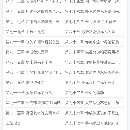
犁庭扫穴的意见就是我提的
第七十三章 大明变得不同了有不得
第七十四章 和宁国公主的第一次约
了的事正在发生
会求追读
第七十五章 用过一次保准再也忘不
第七十六章 陛下这香皂不是用来吃
掉韩公子
的
第七十七章 咱用清水洗澡洗半辈子
第七十八章 朱元璋 坏了要被榨干
了用什么香皂死都不用嘶
了
第七十九章 中秋大礼包
第八十章 你给咱说说标儿的事
第八十一章 咱的户籍制度就是这样
第八十二章 你就拿这个考验官员有
高明
几个官员能禁得起考验
第八十三章 韩成教朱元璋
第八十四章 快说快说咱还要用标儿
做皇帝后的丰功伟绩来下酒呢
第八十五章 史上最稳太子爷
第八十六章 你的标儿在洪武二十五
年去世了
第八十七章 咱的标儿真的没了咱白
第八十八章 谁给你说永乐大帝是朱
发人送了黑发人
标了
第八十九章 韩成绕柱走
第九十章 是你害死了你的标儿
第九十一章 救治朱标的办法
第九十二章 朱标的震动
第九十三章 朱元璋 我骂了我自己
第九十四章 太子你也不想你二弟成
为禽兽吧
第九十五章 野蛮其体魄文明其精神
第九十六章 韩成你还说你不是道门
八部金刚功出世
精英弟子
上架感言
第九十七章 手鸡哪里可以抓到倭国