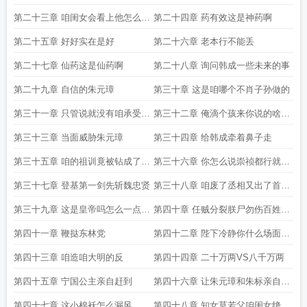
第二十三章 咱闺女会看上他怎么可
第二十四章 药有效这是神药啊
能
第二十五章 好好实在是好
第二十六章 老本行不能丢
第二十七章 仙药这是仙药啊
第二十八章 询问韩成一些未来的事
第二十九章 自信的朱元璋
第三十章 这是咱哪个不肖子孙做的
第三十一章 只管说就没有咱承受不
第三十二章 俺滴个孩来你说的啥咱
了的事
的大明亡了
第三十三章 当面威胁朱元璋
第三十四章 给韩成牵着鼻子走
第三十五章 咱的祖训竟被钻成了筛
第三十六章 你怎么说崇祯都行就是
子
不能说他不勤政
第三十七章 登基第一剑先斩魏忠贤
第三十八章 咱废了丞相又出了首辅
那咱这丞相不是白废了吗
第三十九章 这是皇帝吗怎么一点帝
第四十章 任贼分裂朕尸勿伤百姓一
王权术都没有
人
第四十一章 鞭挞东林党
第四十二章 陛下冷静你什么场面没
有经历过这些算什么一定要冷静
第四十三章 咱造咱大明的反
第四十四章 二十万两VS八千万两
第四十五章 宁国公主亲自赶到
第四十六章 让朱元璋和朱标亲自抬
着走的人
第四十七章 这小棉袄怎么漏风
第四十八章 知女莫若父咱闺女绝对