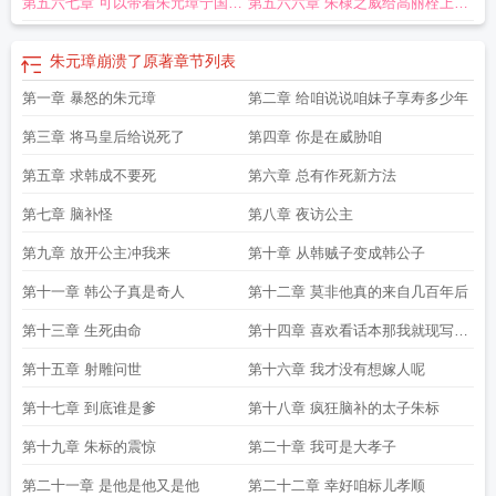
第五六七章 可以带着朱元璋宁国公
第五六六章 朱棣之威给高丽栓上狗
费
朱元璋崩溃了 免费
大明剧透未来朱元璋崩溃了听书
朱元璋崩溃了作者墨守
白
朱元璋崩溃了墨守白小
朱元璋崩溃了原著
朱元璋崩溃了全本
大明剧透未来
主来后世十日游了
链子
朱元璋崩溃了笔趣
朱元璋崩溃了第三中文网
电视剧大明朱元璋
朱元璋崩溃了阅
朱元璋崩溃了原著
章节列表
读
明朝末年朱元璋
朱元璋崩溃了章节列表
大明帝国朱元璋
大明剧透未来朱元
第一章 暴怒的朱元璋
第二章 给咱说说咱妹子享寿多少年
璋崩溃了起点
朱元璋崩溃了123读书网
朱元璋崩溃了韩成朱元璋
大明剧透未来
朱元璋崩溃了贴吧
朱元璋崩溃了免费阅读
朱元璋大明王朝
朱元璋崩溃了笔趣阁
第三章 将马皇后给说死了
第四章 你是在威胁咱
最新
大明剧透未来朱元璋崩溃了txt免费
朱元璋建立大明王朝
大明王朝 朱元
璋
第五章 求韩成不要死
大明剧透未来朱元璋崩溃了TXT
大明剧透未来朱元璋崩溃了
第六章 总有作死新方法
朱元璋崩溃了 在
线阅读
朱元璋崩溃了全文
朱元璋崩溃了最新章节免费
朱元璋崩溃了免费观
朱
第七章 脑补怪
第八章 夜访公主
元璋崩溃了无弹窗阅读
朱元璋崩溃了 笔趣阁
朱元璋崩溃了完结免费
大明剧透
未来朱元璋崩溃了墨守白
朱元璋崩溃了txt
大明皇朝朱元璋演员
大明剧透未来朱
第九章 放开公主冲我来
第十章 从韩贼子变成韩公子
元璋崩溃了韩成
朱元璋崩溃了顶点中文
朱元璋崩溃了无弹窗
朱元璋崩溃了阅读
第十一章 韩公子真是奇人
第十二章 莫非他真的来自几百年后
阅读全文
明末朱元璋
朱元璋崩溃了免费
朱元璋崩溃了韩成
朱元璋崩溃了笔趣
阁最新章节
大明剧透未来
朱元璋崩溃了精校版
第十三章 生死由命
第十四章 喜欢看话本那我就现写一
本
第十五章 射雕问世
第十六章 我才没有想嫁人呢
第十七章 到底谁是爹
第十八章 疯狂脑补的太子朱标
第十九章 朱标的震惊
第二十章 我可是大孝子
第二十一章 是他是他又是他
第二十二章 幸好咱标儿孝顺