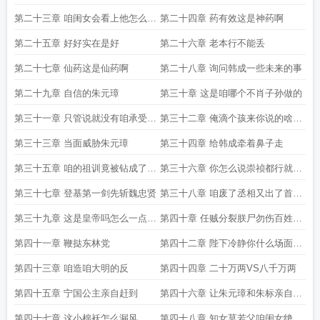
第二十三章 咱闺女会看上他怎么可
第二十四章 药有效这是神药啊
能
第二十五章 好好实在是好
第二十六章 老本行不能丢
第二十七章 仙药这是仙药啊
第二十八章 询问韩成一些未来的事
第二十九章 自信的朱元璋
第三十章 这是咱哪个不肖子孙做的
第三十一章 只管说就没有咱承受不
第三十二章 俺滴个孩来你说的啥咱
了的事
的大明亡了
第三十三章 当面威胁朱元璋
第三十四章 给韩成牵着鼻子走
第三十五章 咱的祖训竟被钻成了筛
第三十六章 你怎么说崇祯都行就是
子
不能说他不勤政
第三十七章 登基第一剑先斩魏忠贤
第三十八章 咱废了丞相又出了首辅
那咱这丞相不是白废了吗
第三十九章 这是皇帝吗怎么一点帝
第四十章 任贼分裂朕尸勿伤百姓一
王权术都没有
人
第四十一章 鞭挞东林党
第四十二章 陛下冷静你什么场面没
有经历过这些算什么一定要冷静
第四十三章 咱造咱大明的反
第四十四章 二十万两VS八千万两
第四十五章 宁国公主亲自赶到
第四十六章 让朱元璋和朱标亲自抬
着走的人
第四十七章 这小棉袄怎么漏风
第四十八章 知女莫若父咱闺女绝对