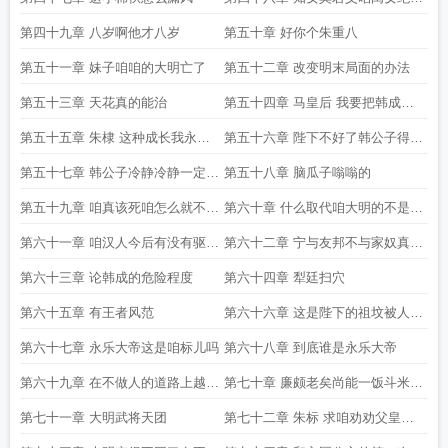
不会对韩成动心
第四十九章 八岁啊他才八岁
第五十章 好你个朱重八
第五十一章 妹子咱咱的大明亡了
第五十二章 改变明末局面的办法
第五十三章 天花真的能治
第五十四章 马皇后 我要把韩成收
为义子
第五十五章 朱棣 这种成长我永远
第五十六章 陛下不好了韩公子得病
都不想要
了
第五十七章 韩公子冷静冷静一定要
第五十八章 脑瓜子嗡嗡的
冷静
第五十九章 咱真该死咱怎么就不能
第六十章 什么取代咱大明的不是汉
收收脾气呢
人是清鞑子
第六十一章 咱汉人今后有没有驱除
第六十二章 宁与友邦不与家奴真恬
鞑虏恢复中华
不知耻
第六十三章 论韩成的危险程度
第六十四章 犁廷扫穴
第六十五章 有王者风范
第六十六章 这是陛下的祖坟被人刨
了
第六十七章 永乐大帝这是咱标儿吗
第六十八章 到底谁是永乐大帝
第六十九章 在不做人的道路上越走
第七十章 廉颇老矣尚能一饭斗米肉
越远
十斤
第七十一章 大明武将天团
第七十二章 朱标 求咱劝劝父皇那