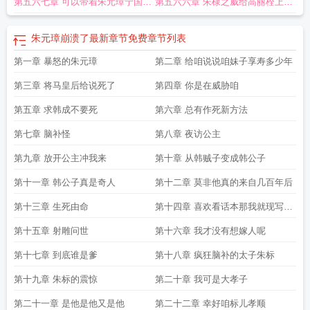
第五六七章 可以带着朱元璋宁国公
第五六六章 朱棣之威给高丽栓上狗
朱元璋崩溃了免费
朱元璋崩溃了在线阅读
大明剧透未来朱元璋崩溃了韩成
朱元
璋崩溃了123读书网
大明剧透未来朱元璋崩溃了贴吧
朱元璋崩溃了顶点中文
朱
主来后世十日游了
链子
元璋崩溃了最新章节免费
大明剧透未来
朱元璋崩溃了免费阅读
大明剧透未来朱
朱元璋崩溃了最新章节免费
章节列表
元璋崩溃了笔趣阁
大明剧透未来朱元璋崩溃了TXT
大明剧透未来朱元璋崩溃了
第一章 暴怒的朱元璋
第二章 给咱说说咱妹子享寿多少年
听书
朱元璋崩溃了阅读
朱元璋建立大明王朝
大明剧透未来朱元璋崩溃了免费阅
读
朱元璋崩溃了txt
朱元璋崩溃了笔趣阁在线
朱元璋崩溃了手打无错字版
大明
第三章 将马皇后给说死了
第四章 你是在威胁咱
剧透未来朱元璋崩溃了笔趣
朱元璋崩溃了韩成
朱元璋崩溃了
大明剧透未来朱元
璋崩溃了无防盗
第五章 求韩成不要死
朱元璋崩溃了韩成朱元璋
第六章 总有作死新方法
大明剧透未来朱元璋崩溃了墨守白
大
明剧透未来朱元璋崩溃了txt免费
明末朱元璋
朱元璋崩溃了章节列表
朱元璋崩溃
第七章 脑补怪
第八章 夜访公主
了起点
朱元璋崩溃了笔趣阁
朱元璋崩溃了全文
朱元璋崩溃了TXT
朱元璋崩溃
了 免费
大明剧透未来朱元璋崩溃了起点
朱元璋崩溃了全本免费
明朝末年朱元
第九章 放开公主冲我来
第十章 从韩贼子变成韩公子
璋
大明帝国朱元璋
朱元璋崩溃了精校版
朱元璋崩溃了免费观
大明剧透未来朱
第十一章 韩公子真是奇人
第十二章 莫非他真的来自几百年后
元璋崩溃了无错
朱元璋崩溃了第三中文网
大明王朝 朱元璋
大明剧透未来朱元
璋崩溃了
朱元璋崩溃了 笔趣阁
第十三章 生死由命
第十四章 喜欢看话本那我就现写一
本
第十五章 射雕问世
第十六章 我才没有想嫁人呢
第十七章 到底谁是爹
第十八章 疯狂脑补的太子朱标
第十九章 朱标的震惊
第二十章 我可是大孝子
第二十一章 是他是他又是他
第二十二章 幸好咱标儿孝顺