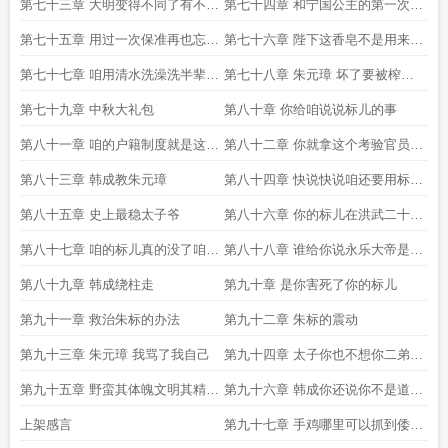
犁庭扫穴的意见就是我提的
第七十三章 大明变得不同了有不得
第七十四章 和宁国公主的第一次约
了的事正在发生
会求追读
第七十五章 用过一次保准再也忘不
第七十六章 陛下这香皂不是用来吃
掉韩公子
的
第七十七章 咱用清水洗澡洗半辈子
第七十八章 朱元璋 坏了要被榨干
了用什么香皂死都不用嘶
了
第七十九章 中秋大礼包
第八十章 你给咱说说标儿的事
第八十一章 咱的户籍制度就是这样
第八十二章 你就拿这个考验官员有
高明
几个官员能禁得起考验
第八十三章 韩成教朱元璋
第八十四章 快说快说咱还要用标儿
做皇帝后的丰功伟绩来下酒呢
第八十五章 史上最稳太子爷
第八十六章 你的标儿在洪武二十五
年去世了
第八十七章 咱的标儿真的没了咱白
第八十八章 谁给你说永乐大帝是朱
发人送了黑发人
标了
第八十九章 韩成绕柱走
第九十章 是你害死了你的标儿
第九十一章 救治朱标的办法
第九十二章 朱标的震动
第九十三章 朱元璋 我骂了我自己
第九十四章 太子你也不想你二弟成
为禽兽吧
第九十五章 野蛮其体魄文明其精神
第九十六章 韩成你还说你不是道门
八部金刚功出世
精英弟子
上架感言
第九十七章 手鸡哪里可以抓到倭国