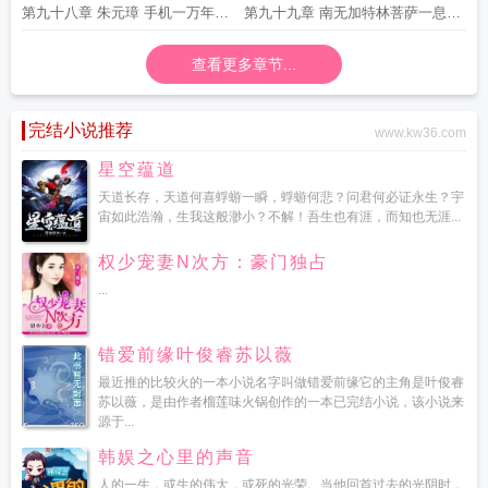
那里有没有求订阅
第九十八章 朱元璋 手机一万年也
第九十九章 南无加特林菩萨一息三
要造出来
千六百转
查看更多章节...
完结小说推荐
www.kw36.com
星空蕴道
天道长存，天道何喜蜉蝣一瞬，蜉蝣何悲？问君何必证永生？宇
宙如此浩瀚，生我这般渺小？不解！吾生也有涯，而知也无涯...
权少宠妻N次方：豪门独占
...
错爱前缘叶俊睿苏以薇
最近推的比较火的一本小说名字叫做错爱前缘它的主角是叶俊睿
苏以薇，是由作者榴莲味火锅创作的一本已完结小说，该小说来
源于...
韩娱之心里的声音
人的一生，或生的伟大，或死的光荣。当他回首过去的光阴时，