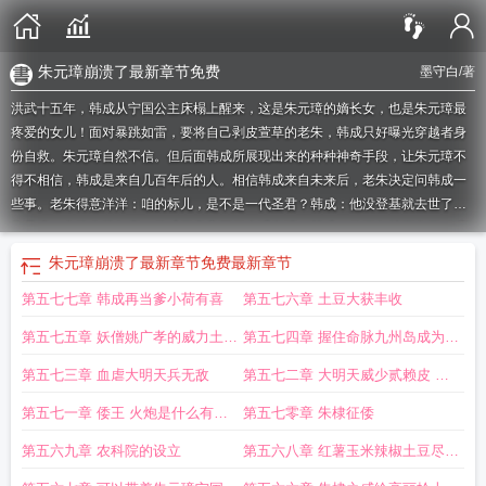
朱元璋崩溃了最新章节免费
墨守白
/著
洪武十五年，韩成从宁国公主床榻上醒来，这是朱元璋的嫡长女，也是朱元璋最
疼爱的女儿！面对暴跳如雷，要将自己剥皮萱草的老朱，韩成只好曝光穿越者身
份自救。朱元璋自然不信。但后面韩成所展现出来的种种神奇手段，让朱元璋不
得不相信，韩成是来自几百年后的人。相信韩成来自未来后，老朱决定问韩成一
些事。老朱得意洋洋：咱的标儿，是不是一代圣君？韩成：他没登基就去世了。
朱元璋：允炆自幼仁孝，他成了皇帝可保大明兴旺！韩成：他四年就下台了。“那
到底是谁，成了咱大明的皇帝？！”老朱崩溃了。韩成望向朱棣，朱棣脖子一
朱元璋崩溃了最新章节免费
最新章节
缩……知道靖难之事后，朱元璋想踢死朱允炆！“这绝对是咱最不成器的子孙，是
第五七七章 韩成再当爹小荷有喜
第五七六章 土豆大获丰收
大明最奇葩的皇帝！”韩成：岳父慎言，后面还有战神，道士，木匠……朱元
璋：？？？
朱元璋崩溃了 在线阅读
朱元璋崩溃了原著
朱元璋崩溃了墨守白
朱
第五七五章 妖僧姚广孝的威力土豆
第五七四章 握住命脉九州岛成为大
元璋崩溃了无弹窗
朱元璋崩溃了 笔趣阁
朱元璋崩溃了笔趣阁最新
朱元璋崩溃
了有声
收获
朱元璋大明王朝
朱元璋崩溃了全本完结免费
明编外行省韩成的绝妙主意
朱元璋崩溃了无弹窗阅
第五七三章 血虐大明天兵无敌
第五七二章 大明天威少贰赖皮 我
读
穿越大明剧透未来朱元璋崩溃了
朱元璋崩溃了 墨守白
朱元璋崩溃了作者墨
要做大明的狗
第五七一章 倭王 火炮是什么有弓
第五七零章 朱棣征倭
守白
有朱元璋的大明电视剧是什么名字
电视剧大明朱元璋
朱元璋崩溃了笔趣阁
最新章节
大明皇朝朱元璋演员
朱元璋崩溃了免费
朱元璋崩溃了墨守白小
朱元
箭射的远吗轰
第五六九章 农科院的设立
第五六八章 红薯玉米辣椒土豆尽皆
璋崩溃了全本
朱元璋崩溃了完结免费
朱元璋崩溃了阅读阅读全文
大明剧透未来
入大明