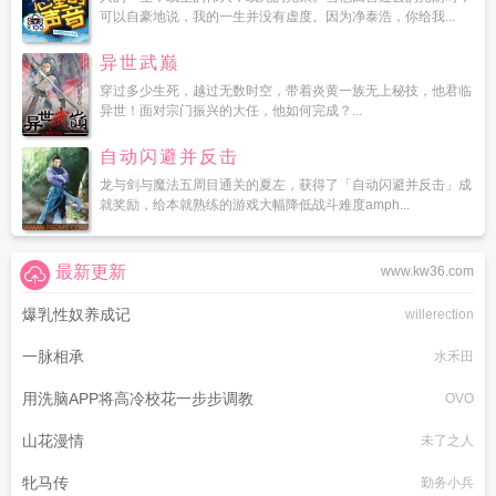
可以自豪地说，我的一生并没有虚度。因为净泰浩，你给我...
异世武巅
穿过多少生死，越过无数时空，带着炎黄一族无上秘技，他君临
异世！面对宗门振兴的大任，他如何完成？...
自动闪避并反击
龙与剑与魔法五周目通关的夏左，获得了「自动闪避并反击」成
就奖励，给本就熟练的游戏大幅降低战斗难度amph...
最新更新
www.kw36.com
爆乳性奴养成记
willerection
一脉相承
水禾田
用洗脑APP将高冷校花一步步调教
OVO
山花漫情
未了之人
牝马传
勤务小兵