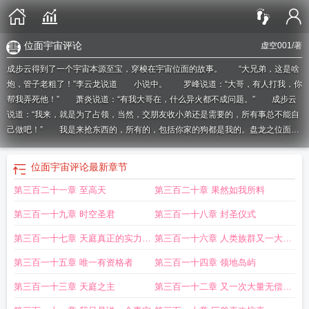
位面宇宙评论
虚空001
/著
成步云得到了一个宇宙本源至宝，穿梭在宇宙位面的故事。 “大兄弟，这是啥
炮，管子老粗了！”李云龙说道 小说中。 罗峰说道：“大哥，有人打我，你
帮我弄死他！” 萧炎说道：“有我大哥在，什么异火都不成问题。” 成步云
说道：“我来，就是为了占领，当然，交朋友收小弟还是需要的，所有事总不能自
己做吧！” 我是来抢东西的，所有的，包括你家的狗都是我的。
盘龙之位面宇
宙
位面宇宙评论
位面宇宙txt
无尽位面宇宙
位面宇宙境界划分
位面宇宙吧
虚
空001 位面宇宙
位面宇宙TXT免费完结
位面宇宙百科
位面宇宙类似的
位面宇
位面宇宙评论
最新章节
宙全文免费阅读
位面宇宙TXT
宇宙 位面
位面宇宙txt奇书网
位面宇宙txt精校
位
第三百二十一章 至高天
第三百二十章 果然如我所料
面宇宙女主是谁
位面宇宙百度百科
位面宇宙是什么意思
位面宇宙类
位面宇宙
起点
位面宇宙为什么不再更新了
位面宇宙简介
位面宇宙虚空
位面宇宙TXT电
第三百一十九章 时空圣君
第三百一十八章 封圣仪式
子书
位面宇宙观
位面宇宙虚空001
位面宇宙太监了吗
位面宇宙中的修炼
位面
宇宙有女主吗
位面宇宙八零
位面宇宙txt八零
位面宇宙TXT八零
宇宙位面
位面
第三百一十七章 天庭真正的实力底
第三百一十六章 人类族群又一大盛
和宇宙
位面宇宙txt精校版
吞噬星空之位面宇宙
位面宇宙顶点
位面宇宙怎么不
蕴
事
第三百一十五章 唯一有资格者
第三百一十四章 领地岛屿
更新了
位面宇宙TXT免费
吞噬星空位面宇宙
鸿蒙位面宇宙
位面宇宙123
位面
宇宙为什么不更新了
位面宇宙免费阅读
位面宇宙有声
位面宇宙笔趣阁
位面宇
第三百一十三章 天庭之主
第三百一十二章 又一次大量无偿贡
宙全文阅读
位面宇宙txt校对版
位面宇宙TXT全本
位面宇宙几个女主
位面宇宙
献