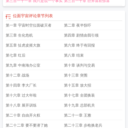
第三百一十一章 我只是说一个事实
第三百一十章 巨斧喜欢惊喜
虚空001
位面宇宙123读
位面宇宙txt精校全本免费
位面宇宙最新章节
位面宇宙评论
章节列表
第一章 宇宙时空位面破灭者
第二章 夜半惊吓
第三章 生化危机
第四章 剧情由我引领
第五章 扯虎皮摇大旗
第六章 终于有回报
第七章 红后
第八章 结束
第九章 中南海办公室
第十章 谈判与交易
第十二章 战场
第十三章 突围
第十四章 李大厂长
第十五章 放大招
第十六章 过大年啦
第十七章 全团换装
第十八章 展开训练
第十九章 总部机关
第二十章 自由开火权
第二十一章 王雅
第二十二章 要不要潜了她
第二十三章 步枪换老兵