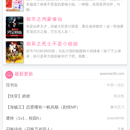
穿越成了林家不受宠的废物小姐。一睁眼，发现美男在怀，与
她...
都市之鸿蒙修仙
本是仙界天才，却被大臣算计陨落，重生地球都市！这一世他要
登顶亘古之巅，万古无人及！...
崩坏之死士不是小姐姐
群号741963900我，与实力强到能硬刚十四律者！除了千人律
者，你只是单方面的被吊打了吧。我教...
最新更新
www.kw36.com
淫书生
中原一点红
【快穿】娇娇
有点怪
【海贼王】恋爱哪有一帆风顺（剧情NP）
飙马厉刀
遭殃（1v1，校园h）
popofyhrfp
召唤绿传（召唤万岁同人）
无媛