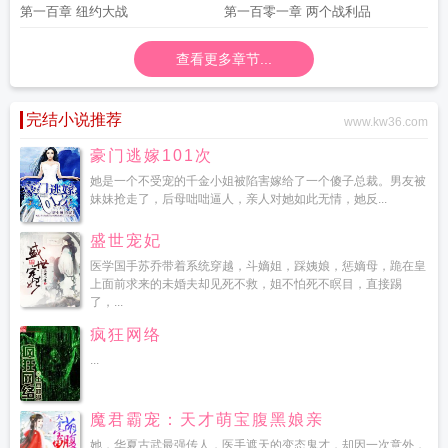
第一百章 纽约大战
第一百零一章 两个战利品
查看更多章节...
完结小说推荐
www.kw36.com
豪门逃嫁101次
她是一个不受宠的千金小姐被陷害嫁给了一个傻子总裁。男友被
妹妹抢走了，后母咄咄逼人，亲人对她如此无情，她反...
盛世宠妃
医学国手苏乔带着系统穿越，斗嫡姐，踩姨娘，惩嫡母，跪在皇
上面前求来的未婚夫却见死不救，姐不怕死不瞑目，直接踢
了，...
疯狂网络
...
魔君霸宠：天才萌宝腹黑娘亲
她，华夏古武最强传人，医手遮天的变态鬼才，却因一次意外，