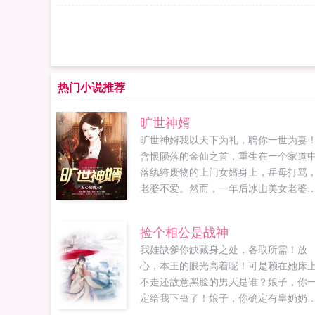
热门小说推荐
旷世神婿
旷世神婿我以天下为礼，聘你一世为妻
含恨陨落的金仙之首，重生在一个家道
落纨绔废物的上门女婿身上，岳母打骂
老婆不爱。然而，一年后冰山美女老婆
着眼前完全蜕变的男人，幽怨嗔斥当初
就是个废物弃少，窝囊女婿！现在你名
捡个相公是战神
华夏，有权有势，就想抛弃我了？正给
我娃缺爹你缺藏身之处，各取所需！放
洗着小脚的秦瑜满脸问号苏念清，你丫
心，本王的眼光高着呢！可是赖在她床
有毛病吧，我这一年是不是太惯着你
不走还故意黑脸的男人是谁？娘子，你
了？？？...
定给我下蛊了！娘子，你确定有皇奶奶
做要做孙媳妇？精通医卜星相的安易穿