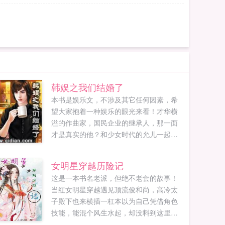
韩娱之我们结婚了
本书是娱乐文，不涉及其它任何因素，希
望大家抱着一种娱乐的眼光来看！才华横
溢的作曲家，国民企业的继承人，那一面
才是真实的他？和少女时代的允儿一起参
加我们结婚了节目，是为了敷衍家族安排
的相亲还是真心爱上了这个小鹿般的姑
女明星穿越历险记
娘？以姐夫妹夫的身份和少女时代的交往
这是一本书名老派，但绝不老套的故事！
中，会有什么样的故事发生呢？为KARA，
当红女明星穿越遇见顶流俊和尚，高冷太
T－ARA创作歌曲，会不会引起少女们的嫉
子殿下也来横插一杠本以为自己凭借角色
妒？这本书没有太多大家都看过的黑海，
技能，能混个风生水起，却没料到这里世
综艺，全收三件套，只有简单单纯的爱情
道如此险恶，套路如此之深！喂，那救了