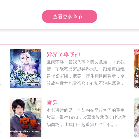
查看更多章节...
异界至尊战神
！
世间荣辱，管我鸟事？美女危难，才要我
中
管！顶级宅男穿越异界大陆，踏遍河山组
，
建悍妞军团，携美同行斗翻世间强者，至
看
尊战神傲世九霄苍穹！有妞不泡纯属傻
你
帽，见妞就泡替天行道，把妹有道丑女不
动
要，制服萝莉御姐最好林凡语录！（2012
官枭
她
年最YD的玄幻，热血，搞笑，YY，扮猪吃
本书讲述的是一个架构在平行空间的重生
的
虎，后宫一个不能
上
故事。重生1993，改写家族悲剧，叱诧官
少！） 注禽兽①群
一
场商场，让我们一起重温那个年代。...
67834098 禽兽②群203753045...
不
越