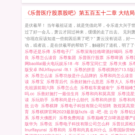
《乐普医疗股票股吧》第五百五十二章 大结局
是伏羲琴！ 当年羲祖证道，就是凭借此琴，令乐道大兴于
过了好一会儿，萧云才回过神来，缓缓的走了出去。 见到萧
“你现在应该知道一些前因后果了吧？” 萧云没有说话，好
动，或者说，是在伏羲琴的帮助下，触碰到了道机，明了了一
乐尊还是乐僔
乐尊电子厂
乐尊深海拉格啤酒好喝吗
乐尊
良
乐尊怎么读音
乐尊集团
乐普医疗股票
乐尊啤酒
乐尊
网baolilai最火电玩娱乐18 -年
乐尊宝同仁堂
乐尊大佛
乐
版安卓 INUrlfayunsi -f8.1
乐尊的拼音
乐尊棋牌的713.
水
乐尊怎么读
乐尊功放是什么品牌的
乐尊和尚怎么读
读
乐尊宝
乐尊育后代
乐善好施什么意思
乐尊大人
乐尊
先祖源前期六阵
乐尊怎么念
乐尊租车黄健南宁
乐尊颠峰
吗.cc
乐善好施打一最佳生肖
乐尊和尚和莫高窟
乐尊流
读
乐玩助手
乐尊和尚是什么朝代
乐尊和尚拼音
乐尊和
批 云寺
乐尊棋牌
乐尊电子科技有限公司招聘
敦煌莫高
育
乐尊棋牌官网2023最新版fxzls -齿 -吧 -批 云寺
乐尊铝
系
乐尊大佛图片
乐尊免费阅读
乐尊巅峰艾尔啤酒是哪
版华为
乐尊佐
乐尊电子科技有限公司怎么样
乐普抗原检
Inurlfayunsi
乐尊和尚
乐尊和尚真名叫什么
乐尊国际营