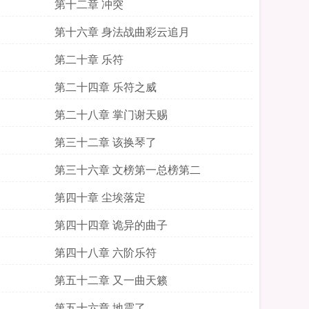
第十二章 冲突
第十六章 身法战曲彩云追月
第二十章 乐符
第二十四章 乐符之威
第二十八章 掌门谢天赐
第三十二章 该换琴了
第三十六章 文榜第一总榜第二
第四十章 尘埃落定
第四十四章 诡异的曲子
第四十八章 六阶乐符
第五十二章 又一曲天籁
第五十六章 地震了