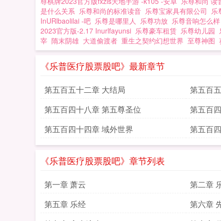
尊棋牌2023官方版fxzls天地手游 -k105 -安卓
乐尊和尚 
是什么关系
乐尊和尚的标准读音
乐尊宝家具有限公司
乐
InURlbaolilai -吧
乐尊是哪里人
乐尊功放
乐尊音响怎么
2023官方版-2.17 Inurlfayunsi
乐尊豪车租赁
乐尊幼儿园
宰
隋末阴雄
大道偷渡者
重生之契约幻想世界
至尊神图
《乐普医疗股票股吧》最新章节
第五百五十二章 大结局
第五百五
第五百四十八章 第五尊圣位
第五百四
第五百四十四章 域外世界
第五百四
《乐普医疗股票股吧》章节列表
第一章 萧云
第二章 
第五章 乐经
第六章 