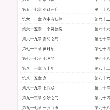
第五十七章 圣迹开启
第五十八
第六十一章 湖中有妖兽
第六十二
第六十五章 一个灵兽袋
第六十六
第六十九章 秦羽之死
第七十章
第七十三章 黄钟颂
第七十四
第七十七章 七弦琴
第七十八
第八十一章 五十年
第八十二
第八十五章 宫
第八十六
第八十九章 七魄成
第九十章
第九十三章 众妙之门
第九十四
第九十七章 一张白纸
第九十八