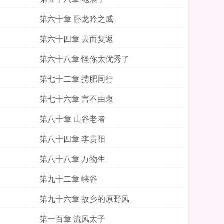
第六十章 卧龙吟之威
第六十四章 去而复返
第六十八章 怪你太优秀了
第七十二章 携肥同行
第七十六章 言不由衷
第八十章 山谷老者
第八十四章 李贵阳
第八十八章 万物生
第九十二章 峡谷
第九十六章 故乡的原野风
第一百章 流风太子