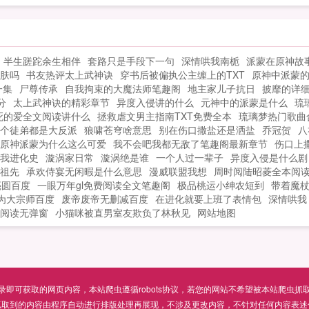
甚
美
什
半生蹉跎余生相伴
套路只是手段下一句
深情哄我南栀
派蒙在原神故
相
肤吗
书友热评太上武神诀
穿书后被偏执公主缠上的TXT
原神中派蒙
在
一集
尸尊传承
自我拘束的大魔法师笔趣阁
地主家儿子抗日
披靡的详
分
太上武神诀的精彩章节
异度入侵讲的什么
元神中的派蒙是什么
琉
死的爱全文阅读讲什么
拯救虐文男主指南TXT免费全本
琉璃梦热门歌曲
个徒弟都是大反派
狼啸苍穹啥意思
别在伤口撒盐还是洒盐
乔冠贺
八
原神派蒙为什么这么可爱
我不会吧我都无敌了笔趣阁最新章节
伤口上
我进化史
漩涡家日常
漩涡绝是谁
一个人过一辈子
异度入侵是什么剧
祖先
承欢侍宴无闲暇是什么意思
漫威联盟我想
周时阅陆昭菱全本阅
亮圆百度
一眼万年gl免费阅读全文笔趣阁
极品桃运小绅农短到
带着魔
为大宗师百度
废帝废帝无删减百度
在进化就要上班了表情包
深情哄我
阅读无弹窗
小猫咪被直男室友欺负了林秋见
网站地图
可获取的网页内容，本站爬虫遵循robots协议，若您的网站不希望被本站爬虫抓取，可通过
抓取到的内容由程序自动进行排版处理再展现，不涉及更改内容，不针对任何内容表述