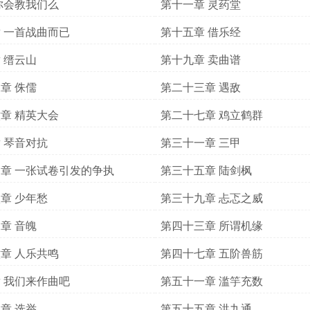
你会教我们么
第十一章 灵药堂
 一首战曲而已
第十五章 借乐经
 缙云山
第十九章 卖曲谱
章 侏儒
第二十三章 遇敌
章 精英大会
第二十七章 鸡立鹤群
 琴音对抗
第三十一章 三甲
章 一张试卷引发的争执
第三十五章 陆剑枫
章 少年愁
第三十九章 忐忑之威
章 音魄
第四十三章 所谓机缘
章 人乐共鸣
第四十七章 五阶兽筋
 我们来作曲吧
第五十一章 滥竽充数
章 选举
第五十五章 洪九通