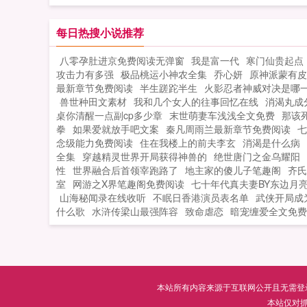
到古代成了农妇，算命行医卖药看风水
至帮人下葬，迅速发家致富顺便招个花
每日热搜小说推荐
男入赘，只是当初被那皮相迷惑了眼，
八零孕肚进京免费阅读无弹窗
我是富一代
寒门仙贵起点
么九五之尊的面相，什么秀色可餐，这
攻击力有多强
极品桃运小神农全集
乔心妍
原神派蒙有皮
公毒舌洁癖又腹黑，阴起人来忒狠，实
最新章节免费阅读
半生蹉跎半生
火影忍者神威对决是哪
不招人待见。...
兽世种田文素材
我和几个女人的往事回忆在线
消渴丸成
桌你清醒一点副cp多少章
末世萌妻车浅浅全文免费
那该
拳
如果爱就放手吧文案
秦凡周雨兰最新章节免费阅读
七
念级能力免费阅读
住在我楼上的前夫李玄
消渴是什么病
全集
穿越精灵世界开局获得神兽的
绝世唐门之金乌耀阳
性
世界融合后首领宰跑路了
地主家的傻儿子笔趣阁
齐氏
室
网游之X界笔趣阁免费阅读
七十年代真夫妻BY东边月
山海秘闻录在线收听
不眠日香港演员表名单
武侠开局成
什么歌
水浒传梁山最强阵容
致命虐恋
暗宠缠爱全文免费
本站所有内容来源于互联网公开且无需登录即
本站仅对