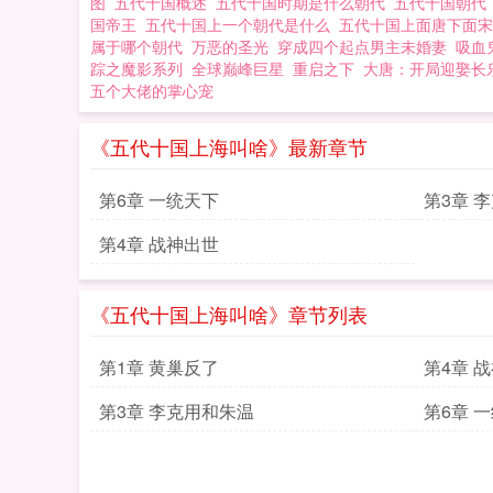
图
五代十国概述
五代十国时期是什么朝代
五代十国朝
国帝王
五代十国上一个朝代是什么
五代十国上面唐下面
属于哪个朝代
万恶的圣光
穿成四个起点男主未婚妻
吸血
踪之魔影系列
全球巅峰巨星
重启之下
大唐：开局迎娶长
五个大佬的掌心宠
《五代十国上海叫啥》最新章节
第6章 一统天下
第3章 
第4章 战神出世
《五代十国上海叫啥》章节列表
第1章 黄巢反了
第4章 
第3章 李克用和朱温
第6章 