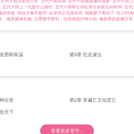
代
五代十国历史简介史
五代十国具体
五代十国都是哪些国家
五代十国
宋
五代十国上一代是什么朝代
五代十国和五胡乱华分别发生的时间
五代
鬼的学徒
我在大秦开超市
金龙传之见龙在田
我家殿下要挂了
狂少归来
乐，被穿越者拦婚
云霄腹中签到：出世就是封神大劫
修真界的直播日常
李克用和朱温
第5章 壮志凌云
战神出世
第2章 宋威亡王仙芝亡
一统天下
查看更多章节...