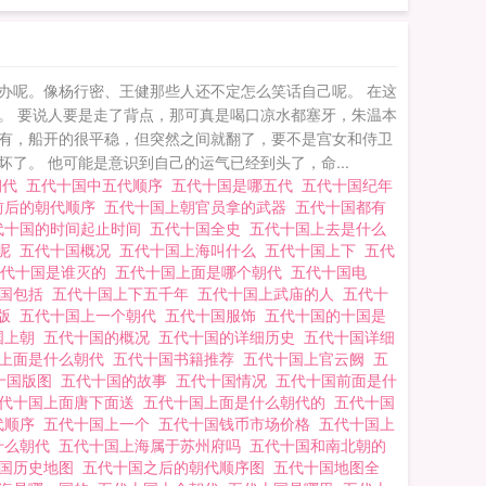
办呢。像杨行密、王健那些人还不定怎么笑话自己呢。 在这
。 要说人要是走了背点，那可真是喝口凉水都塞牙，朱温本
有，船开的很平稳，但突然之间就翻了，要不是宫女和侍卫
。 他可能是意识到自己的运气已经到头了，命...
朝代
五代十国中五代顺序
五代十国是哪五代
五代十国纪年
前后的朝代顺序
五代十国上朝官员拿的武器
五代十国都有
代十国的时间起止时间
五代十国全史
五代十国上去是什么
代呢
五代十国概况
五代十国上海叫什么
五代十国上下
五代
五代十国是谁灭的
五代十国上面是哪个朝代
五代十国电
十国包括
五代十国上下五千年
五代十国上武庙的人
五代十
整版
五代十国上一个朝代
五代十国服饰
五代十国的十国是
国上朝
五代十国的概况
五代十国的详细历史
五代十国详细
国上面是什么朝代
五代十国书籍推荐
五代十国上官云阙
五
十国版图
五代十国的故事
五代十国情况
五代十国前面是什
代十国上面唐下面送
五代十国上面是什么朝代的
五代十国
代顺序
五代十国上一个
五代十国钱币市场价格
五代十国上
什么朝代
五代十国上海属于苏州府吗
五代十国和南北朝的
十国历史地图
五代十国之后的朝代顺序图
五代十国地图全