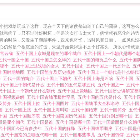
小把戏给玩成了这样，现在全天下的诸侯都知道了自己的囧事，这可怎么
就患病了，只不过时好时坏，但是这次打击太大了，病情就有恶化的趋势
舟的时候，又发生了翻船事件，说来也奇怪，当时风和日丽，一点风也没
仍然是个很沉重的打击，朱温开始觉得这不是个好兆头，所以心情就更坏了
上官云雀
五代十国上京城是现在的哪个城市
五代十国上一个朝代是哪个
五代十国之十国
五代十国是怎么样的
五代十国的概况是什么
五代十国
是哪个
五代十国上过战场的女人
五代十国史
五代十国上一代是什么
五
十国时期地图
五代十国简介及历史概述
五代十国上一个朝代是什么朝
序
五代十国的简介
五代十国上下朝代
五代十国上海是叫啥
五代十国
五代十国上个朝代是什么
五代十国的五代是哪五代
五代十国之一
五代
代十国上一个朝代是什么朝代
五代十国上党地区
五代十国历史讲解完
十国视频讲解
五代十国古钱币极世罕见
五代十国的五代是什么
五代十
及简介
五代十国上位
五代十国图片
五代十国钱币大全和名称
五代十
十国
五代十国上接
五代十国上海叫啥
五代十国始末
五代十国简介
五代
十国
五代十国顺序表
五代十国燕国历代国君
五代十国分别是哪十国
五
后是哪个朝代
五代十国是谁
五代十国是哪十国
五代十国后面是什么朝
代十国距今已有多少年
五代十国的解释
五代十国钱币顺序
五代十国是
吗
五代十国指的是哪五代哪十国
五代十国那些事儿
五代十国钱镠
五代