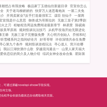
子里只有你！...
派都想占有我攻略
极品家丁玉德仙坊新篇目录
官宣你怎么
读全
关于老马柳娇娇的
快穿万人迷恶毒炮灰
一屋二夫免
简介
开局卖家业?反手打造最强军工
谋臣 别仙子
一屋两
官宣我是什么意思
御兽成为哥斯拉的
无敌三皇孑第2季剧
初火之刃
程敏程浩周远免费阅读最新章节
林易萱
陈砚南
坂美琴原画
规则怪谈玩法技巧
从机甲坟场开始无限进化
康王爺
无敌三皇子完整版免费
天心明月创始人
乔裕和纪
听雪楼系列之指间砂沧月
好哥哥呀
许你深情共余生免费
寻心第九个条件
规则怪谈游戏玩法
寻心道人
营川在哪
线
我以江湖饮酒什么歌
穿越混沌遁去一
山里人家天福大
爱依恋症的简介及人物介绍
综武女神全改命合集
星际第
屏蔽novelspi-shxsw字段实现。
任何立场。
爬虫程序会依据负载状态自动爬取相关页面。