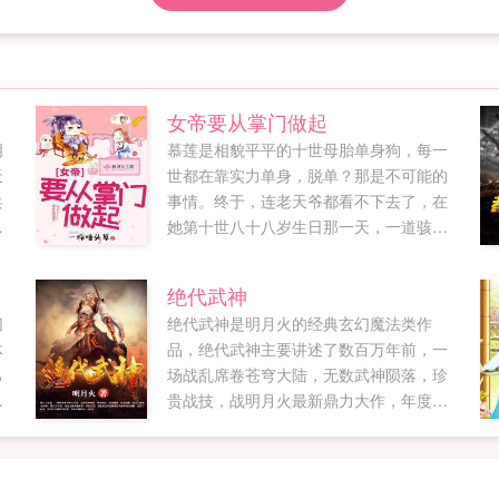
女帝要从掌门做起
朋
慕莲是相貌平平的十世母胎单身狗，每一
天
世都在靠实力单身，脱单？那是不可能的
兵
事情。终于，连老天爷都看不下去了，在
然
她第十世八十八岁生日那一天，一道骇人
，
的闪电从天而降落在她头上从此，某蓝色
星球上少了一位单身女子，而某异界突然
绝代武神
存
多了一位女掌门。当慕莲站在冷风中，呼
切
绝代武神是明月火的经典玄幻魔法类作
定
吸异界的空气时，周围突然安静了滴，您
体
品，绝代武神主要讲述了数百万年前，一
的单身系统究极进化版已上线，请查收！
己
场战乱席卷苍穹大陆，无数武神陨落，珍
她不禁抽了抽嘴角，谁来告诉她，这个突
出
贵战技，战明月火最新鼎力大作，年度必
然冒出来的系统到底是怎么回事...
看玄幻魔法。禁忌书屋提供绝代武神最新
章节全文免...