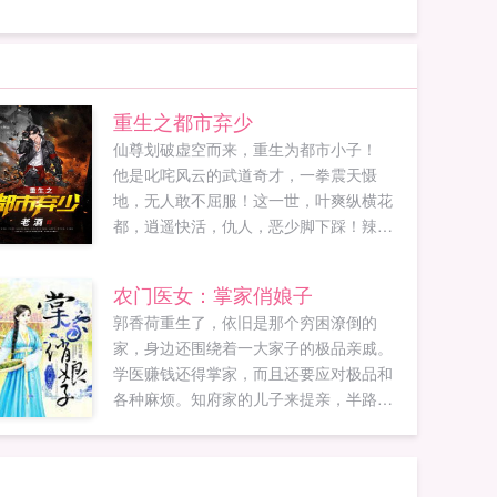
重生之都市弃少
仙尊划破虚空而来，重生为都市小子！
他是叱咤风云的武道奇才，一拳震天慑
地，无人敢不屈服！这一世，叶爽纵横花
都，逍遥快活，仇人，恶少脚下踩！辣
妞，妹子怀中抱！...
农门医女：掌家俏娘子
郭香荷重生了，依旧是那个穷困潦倒的
家，身边还围绕着一大家子的极品亲戚。
学医赚钱还得掌家，而且还要应对极品和
各种麻烦。知府家的儿子来提亲，半路却
杀出个楚晋寒。楚晋寒说好的生死相依，
同去同归呢。郭香荷红着脸你脑子有病，
我才没说这种话。楚晋寒宠溺的笑着我脑