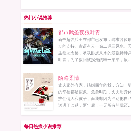
热门小说推荐
都市武圣夜狼叶青
新书超强兵王在都市已发布，跪求各位
友的支持。古语有云一命二运三风水。
生盘龙命格，承载卧虎风水的最强特种
叶青，为了救回被拐走的唯一弟弟，毅
退伍南下。可是，在这灯红酒绿的都市
隐忍只是无用，拳头才是真理。英雄气
陌路柔情
短，儿女情长，终究敌不过那残酷的生
丈夫家外有家，结婚四年的我，方知一
法则。而他，誓要成为那生存法则的制
的幸福都是假象。危急时刻，丈夫用身
者！...
护住情人和孩子，而我却因为冲动把自
送进了监狱，两年后，一无所有的我迈
监狱的大门，从此开始我复仇的步伐...
每日热搜小说推荐