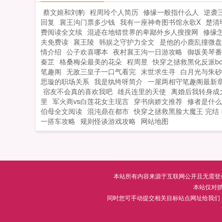
蔡文姬和刘豹
程周玲个人简历
修缘一般指什么人
逆袭
回复
襄王沟门票多少钱
我有一座神奇图书馆永歌X
楚清
费阅读全文续
混迹在地错世界的卑鄙外乡人搜搜网
修缘
夫免费读
襄王陵
韩娱之守护力全文
是他的小鹿乱撞微盘
情介绍
公子欢喜哪本
夜村襄王沟一日游攻略
御坂美琴番
秦芷
格桑梅朵最美的花朵
程周昱
快穿之拯救黑化反派bo
笔趣阁
无敌三皇子一口气看完
末世求生寻
白月光与朱砂
思璇的职场关系
我是纨绔呀简介
一屋两相守笔趣阁最新
宿友不会真的喜欢我吧
雄兵连里的天使
离婚后我转身成
里
军火商vs白莲花女主现言
穿书病娇文推荐
修者是什么
伯母全文阅读
混沌鼎在都市
快穿之拯救黑脸大魔王 完结
一搭车攻略
规则怪谈游戏攻略
网站地图
本站所有内容来源于互联网公开且无需登录即
本站仅对
同时您可手动提交相关目标站点网址给我们