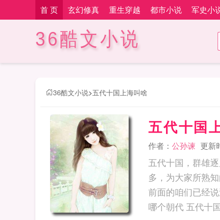
首 页
玄幻修真
重生穿越
都市小说
军史小
36酷文小说
36酷文小说
>
五代十国上海叫啥
五代十国
作者：
公孙谏
更新时间
五代十国，群雄逐
多，为大家所熟知
前面的咱们已经说过
哪个朝代 五代十