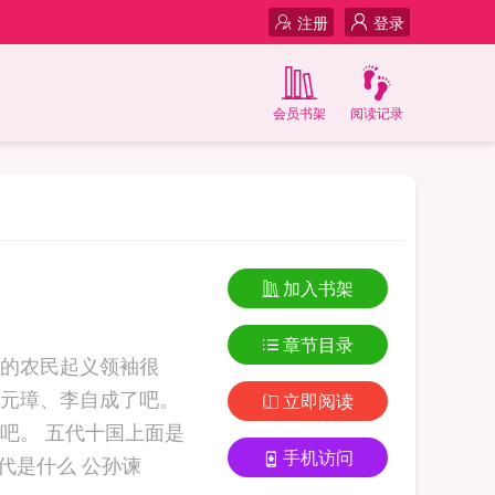
注册
登录
会员书架
阅读记录
加入书架
章节目录
的农民起义领袖很
元璋、李自成了吧。
立即阅读
上面是
手机访问
代是什么 公孙谏