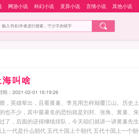
说
网游小说
科幻小说
灵异小说
言情小说
其他小说
上海叫啥
：2021-02-01 16:19:26
鹿，英雄辈出，且看黄巢、李克用怎样颠覆江山。历史上
的也不少，其中最著名的恐怕就是刘邦、张角、黄巢、朱
了，后面的还得继续排队，今天咱们就讲一讲黄巢先生吧。 五代十国
国上一代是什么朝代 五代十国上个朝代 五代十国上一个朝