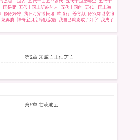
上海是哪一国的
五代十国上个朝代
五代十国是哪里
五代十
十国是哪
五代十国上斩蛇的人
五代十国的
五代十国上海
叶修陈婷婷
我在万界送快递
武道行
苍穹颠
陈汉雄谜案追
龙再腾
神奇宝贝之静默寂语
我自己就凑成了好字
我成了
第2章 宋威亡王仙芝亡
第5章 壮志凌云