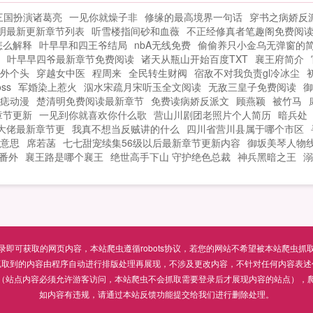
三国扮演诸葛亮
一见你就燥子非
修缘的最高境界一句话
穿书之病娇反
明最新更新章节列表
听雪楼指间砂和血薇
不正经修真者笔趣阁免费阅
怎么解释
叶早早和四王爷结局
nbA无线免费
偷偷养只小金乌无弹窗的
叶早早四爷最新章节免费阅读
诸天从瓶山开始百度TXT
襄王府简介
外个头
穿越女中医
程周来
全民转生财阀
宿敌不对我负责gl冷冰尘
ss
军婚染上惹火
泅水宋疏月宋听玉全文阅读
无敌三皇子免费阅读
御
痣动漫
楚清明免费阅读最新章节
免费读病娇反派文
顾燕颖
被竹马
章节更新
一见到你就喜欢你什么歌
营山川剧团老照片个人简历
暗兵处
大佬最新章节更
我真不想当反贼讲的什么
四川省营川县属于哪个市区
意思
席若菡
七七甜宠续集56级以后最新章节更新内容
御坂美琴人物
 番外
襄王路是哪个襄王
绝世高手下山 守护绝色总裁
神兵黑暗之王
溺
可获取的网页内容，本站爬虫遵循robots协议，若您的网站不希望被本站爬虫抓取，可通过
抓取到的内容由程序自动进行排版处理再展现，不涉及更改内容，不针对任何内容表述
（站点内容必须允许游客访问，本站爬虫不会抓取需要登录后才展现内容的站点），
如内容有违规，请通过本站反馈功能提交给我们进行删除处理。