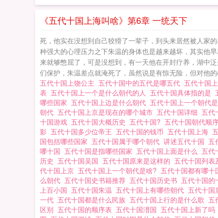
《五代十国上海叫啥》第6章 一统天下
死，他实在没想到自己狡猾了一辈子，到头来居然被人家的
种强大的心理压力之下朱温的身体也是越来越坏，其实他早
来就够憋屈了，可是没想到，有一天他在开封疗养，湖中泛
们保护，朱温差点就淹死了，虽然说是有惊无险，但对他的心
五代十国上饶公主
五代十国中的五代是哪五代
五代十国
表
五代十国上一个是什么朝代的人
五代十国具体指的是
哪些国家
五代十国上边是什么朝代
五代十国上一个朝代
朝代
五代十国上京是现在的哪个城市
五代十国详细
五代
十国游戏
五代十国大概历史
五代十国?
五代十国朝代顺
影
五代十国多少位帝王
五代十国的钱币
五代十国上海
国包括哪些国家
五代十国属于哪个朝代
讲述五代十国
五
哪十国
五代十国是指哪些国家
五代十国上面是什么
五代
历史
五代十国吴国
五代十国原来是这样的
五代十国列表
代十国上京
五代十国上一个朝代是啥?
五代十国都有哪
么朝代
五代十国史书籍推荐
五代十国历史书
五代十国的
上百小国
五代十国朱温
五代十国上有哪些朝代
五代十国
一代
五代十国都是什么民族
五代十国上行的是什么歌
五
区别
五代十国的顺序表
五代十国溍国
五代十国上新了