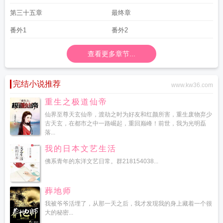
第三十五章
最终章
番外1
番外2
查看更多章节...
完结小说推荐
www.kw36.com
重生之极道仙帝
仙界至尊天玄仙帝，渡劫之时为好友和红颜所害，重生废物弃少
古天玄，在都市之中一路崛起，重回巅峰！前世，我为光明磊
落...
我的日本文艺生活
佛系青年的东洋文艺日常。群218154038...
葬地师
我被爷爷活埋了，从那一天之后，我才发现我的身上藏着一个很
大的秘密...