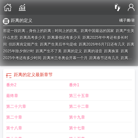
距离的定义
橘子瓣
/著
那是一段距离，身份上的距离；时间上的距离。
距离中国最远的国家
距离产生美
什么意思
距离高考多少天
距离暑假还有多少天
距离2025年中考还有多长时
间
但距离肯定能产生
距离产生美后半句是啥
距离2026年6月7日还有几天
距离
2025年除夕倒计时
距离产生不了美
距离的定义
距离的读音
距离换算
距离
2025中考还有多少时间
距离米兰冬奥会开幕一个月
距离春节还有几天
距离春
节还有多少天?
距离除夕
距离的英文
距离一建考试还有多少天
距离地球最近的
星球
距离2026年9月1日还有多少天
距离2027年9月1号还有多少天
距离2025
距离的定义
最新章节
元旦还有多少天
距离过年2024春节多少天
距离洛杉矶奥运会还有1000天
距离
番外2
番外1
2026年1月1号还有多少天
最终章
第三十五章
第二十六章
第二十二章
第二十章
第十九章
第十八章
第十七章