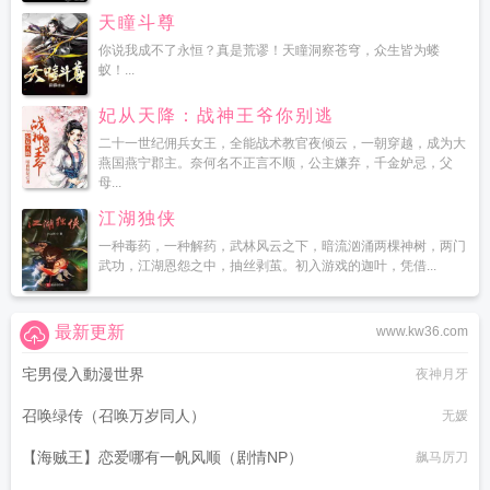
天瞳斗尊
你说我成不了永恒？真是荒谬！天瞳洞察苍穹，众生皆为蝼
蚁！...
妃从天降：战神王爷你别逃
二十一世纪佣兵女王，全能战术教官夜倾云，一朝穿越，成为大
燕国燕宁郡主。奈何名不正言不顺，公主嫌弃，千金妒忌，父
母...
江湖独侠
一种毒药，一种解药，武林风云之下，暗流汹涌两棵神树，两门
武功，江湖恩怨之中，抽丝剥茧。初入游戏的迦叶，凭借...
最新更新
www.kw36.com
宅男侵入動漫世界
夜神月牙
召唤绿传（召唤万岁同人）
无媛
【海贼王】恋爱哪有一帆风顺（剧情NP）
飙马厉刀