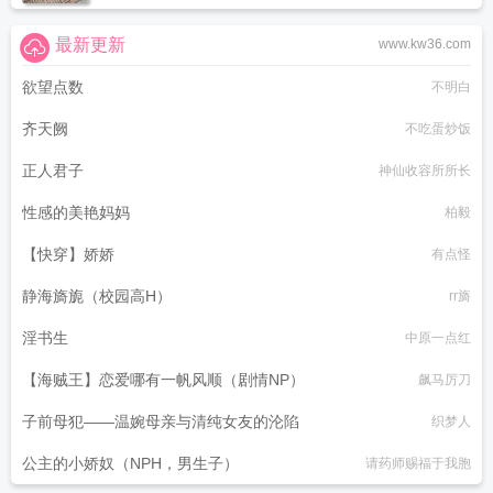
最新更新
www.kw36.com
欲望点数
不明白
齐天阙
不吃蛋炒饭
正人君子
神仙收容所所长
性感的美艳妈妈
柏毅
【快穿】娇娇
有点怪
静海旖旎（校园高H）
rr旖
淫书生
中原一点红
【海贼王】恋爱哪有一帆风顺（剧情NP）
飙马厉刀
子前母犯——温婉母亲与清纯女友的沦陷
织梦人
公主的小娇奴（NPH，男生子）
请药师赐福于我胞