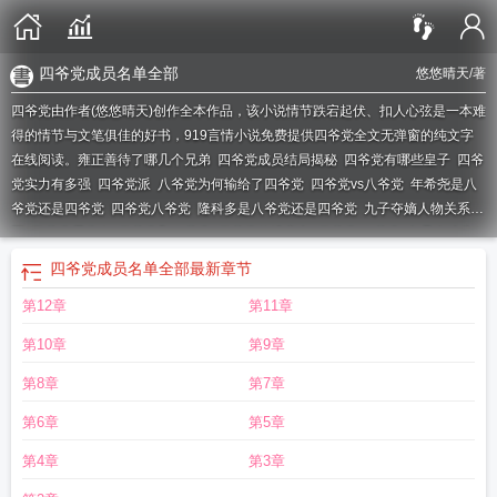
四爷党成员名单全部
悠悠晴天
/著
四爷党由作者(悠悠晴天)创作全本作品，该小说情节跌宕起伏、扣人心弦是一本难
得的情节与文笔俱佳的好书，919言情小说免费提供四爷党全文无弹窗的纯文字
在线阅读。
雍正善待了哪几个兄弟
四爷党成员结局揭秘
四爷党有哪些皇子
四爷
党实力有多强
四爷党派
八爷党为何输给了四爷党
四爷党vs八爷党
年希尧是八
爷党还是四爷党
四爷党八爷党
隆科多是八爷党还是四爷党
九子夺嫡人物关系
图
四爷党哪些人
四爷党和八爷党
四爷党的清穿文
四爷党 八爷党
九子夺嫡为
啥没有五六七阿哥
八爷党
四爷党成员
四爷党主要成员
八爷党为什么会输给四
四爷党成员名单全部
最新章节
爷党
四爷党的经典清穿文完结
四爷党为什么斗过八爷党
四爷党的经典清穿
第12章
第11章
文
四爷党的经典老旧古旱清穿文
四爷党和八爷党谁厉害
四爷党皇子
四爷党清
穿推荐
四爷党悠悠晴天免费阅读
四爷党合集
四爷党有哪几个皇子
四爷党主题
第10章
第9章
曲
八爷党和四爷党
清穿文推荐 四爷党
九子夺嫡
四爷党和八爷党实力对比
四
爷党成员名单全部
四爷党有哪几个人
四爷党人员一览表
四爷党都有谁
四爷党
第8章
第7章
有谁
四爷党与八爷党
四爷党悠悠晴天
四爷党的具体成员有哪些?
四爷党心尖宠
第6章
第5章
妃全文免费
四爷党和八爷党成员
四爷党和八爷党都有谁
第4章
第3章