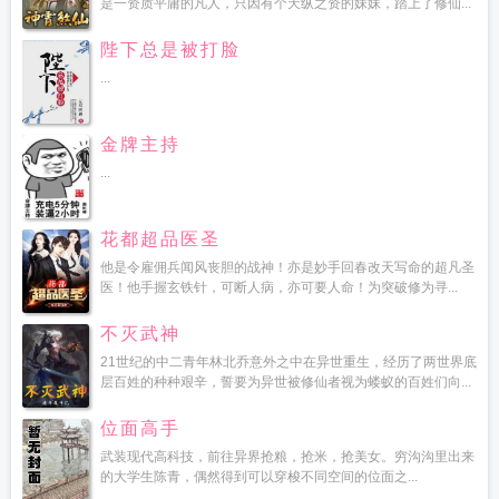
是一资质平庸的凡人，只因有个天纵之资的妹妹，踏上了修仙...
陛下总是被打脸
...
金牌主持
...
花都超品医圣
他是令雇佣兵闻风丧胆的战神！亦是妙手回春改天写命的超凡圣
医！他手握玄铁针，可断人病，亦可要人命！为突破修为寻...
不灭武神
21世纪的中二青年林北乔意外之中在异世重生，经历了两世界底
层百姓的种种艰辛，誓要为异世被修仙者视为蝼蚁的百姓们向...
位面高手
武装现代高科技，前往异界抢粮，抢米，抢美女。穷沟沟里出来
的大学生陈青，偶然得到可以穿梭不同空间的位面之...