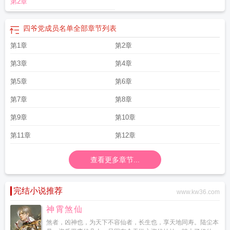
第2章
四爷党成员名单全部
章节列表
第1章
第2章
第3章
第4章
第5章
第6章
第7章
第8章
第9章
第10章
第11章
第12章
查看更多章节...
完结小说推荐
www.kw36.com
神霄煞仙
煞者，凶神也，为天下不容仙者，长生也，享天地同寿。陆尘本