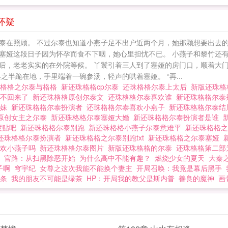
怀疑
泰在照顾。 不过尔泰也知道小燕子足不出户近两个月，她那颗想要出去的
塞娅这段日子因为怀孕而食不下咽，她心里担忧不已。 小燕子和黎竹还
后，老老实实的在外院等候。 丫鬟引着三人到了塞娅的房门口，顺着大
半跪在地，手里端着一碗参汤，轻声的哄着塞娅。 “再...
珠格格之尔泰与格格
新还珠格格cp尔泰
还珠格格尔泰上太后
新版还珠
么不回来了
新还珠格格原创尔泰文
还珠格格尔泰喜欢谁
新还珠格格尔
小妹
新还珠格格尔泰扮演者
还珠格格尔泰喜欢小燕子
新还珠格格尔泰
原创女主之尔泰
新还珠格格尔泰塞娅大婚
新还珠格格尔泰扮演者是谁
度贴吧
新还珠格格尔泰别跑
新还珠格格小燕子尔泰意难平
新还珠格格
还珠格格尔泰扮演者
新还珠格格之尔泰别跑txt
新还珠格格之尔泰塞娅
喜欢小燕子吗
新还珠格格尔泰图片
新版还珠格格的尔泰
还珠格格第二部
者
官路：从扫黑除恶开始
为什么高中不能有趣？
燃烧少女的夏天
大秦
子啊
穹宇纪
女尊之这次我能不能换个妻主
开局召唤：我竟是幕后黑手
条
我的朋友不可能是绿茶
HP：开局我的教父是斯内普
善良的魔神
画