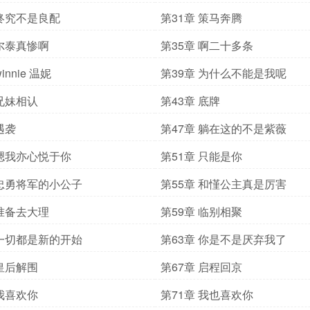
 终究不是良配
第31章 策马奔腾
 尔泰真惨啊
第35章 啊二十多条
innie 温妮
第39章 为什么不能是我呢
 兄妹相认
第43章 底牌
遇袭
第47章 躺在这的不是紫薇
 嗯我亦心悦于你
第51章 只能是你
 忠勇将军的小公子
第55章 和慬公主真是厉害
 准备去大理
第59章 临别相聚
 一切都是新的开始
第63章 你是不是厌弃我了
 皇后解围
第67章 启程回京
 我喜欢你
第71章 我也喜欢你