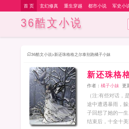
首 页
玄幻修真
重生穿越
都市小说
军史小
36酷文小说
36酷文小说
>
新还珠格格之尔泰别跑橘子小妹
新还珠格
作者：
橘子小妹
更新
（注:有些对话，
途中遭遇暴雨，躲
子回想了她的一生