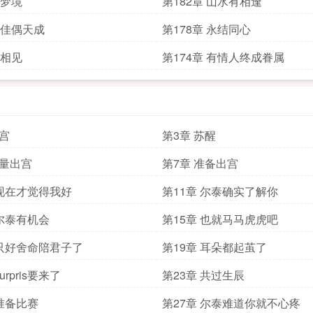
 梦境
第182章 山水有相逢
章 佳偶天成
第178章 永结同心
 相见
第174章 有情人终成眷属
进宫
第3章 苏醒
商量出宫
第7章 准备出宫
 现在才觉得我好
第11章 尔泰确实了解你
 尔泰有机会
第15章 也就马马虎虎吧
 只好舍命陪君子了
第19章 耳朵都起茧了
urpris要来了
第23章 共过生辰
 准备比赛
第27章 尔泰难道你就不心疼