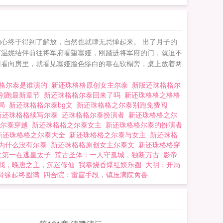
心终于得到了解放，自然也就肆无忌惮起来。 出了月子的
有温妮结伴前往将军府看望塞娅，刚踏进将军府的门，就迫不
门看向房里，就看见塞娅脸色惨白的靠在软榻旁，桌上放着两
格格尔泰是谁演的
新还珠格格原创女主尔泰
新版还珠格格尔
泰别跑最新章节
新还珠格格尔泰回来了吗
新还珠格格之格格
结局
新还珠格格尔泰bg文
新还珠格格之尔泰别跑免费阅
新还珠格格续写尔泰
还珠格格尔泰扮演者
新还珠格格之尔
之尔泰穿越
新还珠格格之尔泰女主
新还珠格格尔泰的扮演者
新还珠格格之尔泰大全
新还珠格格之尔泰与女主
新还珠格
为什么没有尔泰
新还珠格格原创女主尔泰文
新还珠格格穿
之第一在逃皇太子
荒古圣体：一人守孤城，独断万古
影帝
我，晚唐之主，沉迷修仙
我靠烧香爆红娱乐圈
大明：开局
骨缘起终圆满
四合院：雷霆手段，镇压满院禽兽