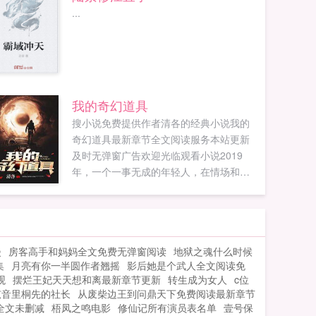
...
我的奇幻道具
搜小说免费提供作者清各的经典小说我的
奇幻道具最新章节全文阅读服务本站更新
及时无弹窗广告欢迎光临观看小说2019
年，一个一事无成的年轻人，在情场和职
场都失忆的时候，由于一场意外回到了
2010年，回去后的主角大脑被开发到百分
之百，聪明过人，此外还得到一张余额正
无穷银行卡，从而改变自己的命运。...
漫
房客高手和妈妈全文免费无弹窗阅读
地狱之魂什么时候
集
月亮有你一半圆作者翘摇
影后她是个武人全文阅读免
观
摆烂王妃天天想和离最新章节更新
转生成为女人
c位
弦音里桐先的社长
从废柴边王到问鼎天下免费阅读最新章节
全文未删减
梧凤之鸣电影
修仙记所有演员表名单
壹号保