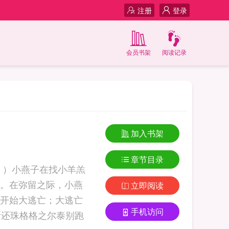
注册
登录
会员书架
阅读记录
加入书架
章节目录
。）小燕子在找小羊羔
。在弥留之际，小燕
立即阅读
开始大逃亡；大逃亡
手机访问
十全十美家族各奔东西。她和哥哥晴儿还有斑鸠来到大理，她... 新还珠格格之尔泰别跑