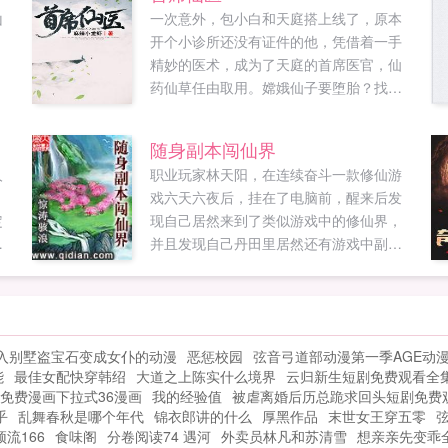
山
一次意外，包小白和天庭搭上线了，原本
，
开个小诊所还没有证件的他，凭借着一手
.
精妙的医术，成为了天庭的首席医官，仙
药仙草任由取用。嫦娥仙子要堕胎？找我
就对了。赤脚大仙，你有脚气，我这有皮
炎平一瓶。哎，七仙女别跑啊，我这有美
随身副本闯仙界
容养颜的配方...
人
职业玩家林天阳，在连续奋斗一款修仙游
戏六天六夜后，挂在了电脑前，醒来后发
定
现自己居然来到了类似游戏中的修仙界，
限
并且发现自己丹田里居然还有游戏中副本
多
通天塔，看林天阳如何带着副本玩转修仙
血
界！...
在
，
入别墅盗宝石变成女仆的动漫
恶惩校园
弦音弓道部动漫第一季AGE动
能
最佳女配快穿韩绍
大道之上陈实什么境界
云归新生短剧免费观看全
常
免费漫画下拉式36漫画
我的经验值
被虐离婚后历总跪求回头短剧免费
下
乎
乱舞春秋是哪个年代
锦衣郎讲的什么
厚黑作品
末世女王穿五零
分
流166
食味阁
分卷阅读74 遇河
外卖员林凡和苏清雪
想亲亲先变乖