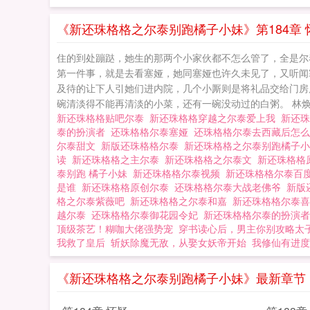
《新还珠格格之尔泰别跑橘子小妹》第184章 
住的到处蹦跶，她生的那两个小家伙都不怎么管了，全是尔
第一件事，就是去看塞娅，她同塞娅也许久未见了，又听闻
及待的让下人引她们进内院，几个小厮则是将礼品交给门房
碗清淡得不能再清淡的小菜，还有一碗没动过的白粥。 林焕之
新还珠格格贴吧尔泰
新还珠格格穿越之尔泰爱上我
新还
泰的扮演者
还珠格格尔泰塞娅
还珠格格尔泰去西藏后怎
尔泰甜文
新版还珠格格尔泰
新还珠格格之尔泰别跑橘子
读
新还珠格格之主尔泰
新还珠格格之尔泰文
新还珠格格
泰别跑 橘子小妹
新还珠格格尔泰视频
新还珠格格尔泰百
是谁
新还珠格格原创尔泰
还珠格格尔泰大战老佛爷
新版
格之尔泰紫薇吧
新还珠格格之尔泰和嘉
新还珠格格尔泰
越尔泰
还珠格格尔泰御花园令妃
新还珠格格尔泰的扮演
顶级茶艺！糊咖大佬强势宠
穿书读心后，男主你别攻略太
我救了皇后
斩妖除魔无敌，从娶女妖帝开始
我修仙有进度
《新还珠格格之尔泰别跑橘子小妹》最新章节