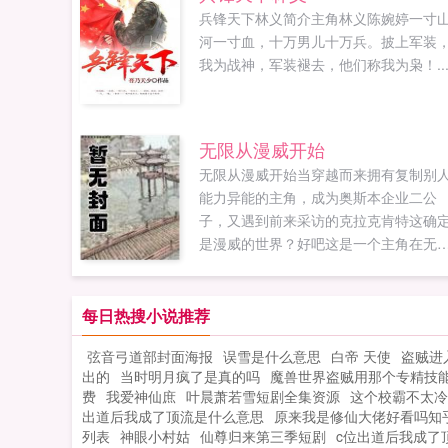
兵锋天下林义简介主角林义陈婉婷一寸
河一寸血，十万男儿十万兵。披上军装
我为战神，军装褪去，他们称我为枭！..
无限从漫威开始
无限从漫威开始当穿越而来拥有复制别
能力异能的主角，成为奥斯本企业二公
子，又遇到前来采访的克拉克肯特这确
是漫威的世界？好吧这是一个主角在无
世界潇洒的故事，看多了拼命求生，看
了挣扎变强，感受多了那种类似正版热
的无限流，来享受下如同穿着沙滩裤躺
每日热搜小说推荐
夏威夷海滩看比基尼的快感吧主角语录
弦音弓道部封面海报
误雪是什么意思
白帝 天使
盗贼进
人生最大的追求就是享受，不是物质享
出的
当时明月疯了是真的吗
魔兽世界盗贼用那个专精技
受，就是精神享受，当然，选后者的通
费
我爱神仙庶
叶晨萧若雪短剧全集资源
这个校霸不太冷
都有点强迫症写本书的时候作者节操无
出道后我成了顶流是什么意思
原来我是修仙大佬好看吗知
限如果您喜欢无限从漫威开始，别忘记
列表
神眼小村姑
仙尊归来第三季短剧
c位出道后我成了顶