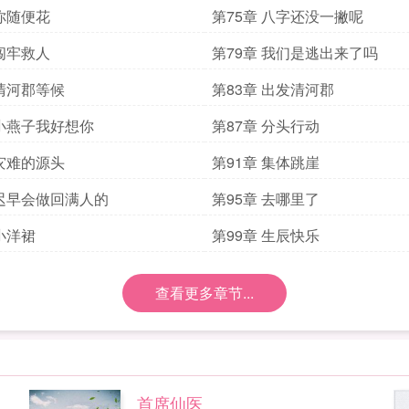
 你随便花
第75章 八字还没一撇呢
 闯牢救人
第79章 我们是逃出来了吗
 清河郡等候
第83章 出发清河郡
 小燕子我好想你
第87章 分头行动
 灾难的源头
第91章 集体跳崖
 迟早会做回满人的
第95章 去哪里了
 小洋裙
第99章 生辰快乐
查看更多章节...
首席仙医