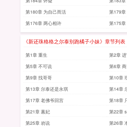
第184章 怀疑
第183章
第180章 为自己而活
第179
第176章 两心相许
第175章
《新还珠格格之尔泰别跑橘子小妹》章节列表
第1章 重生
第2章 
第5章 不可说
第6章 
第9章 找哥哥
第10章
第13章 尔泰还是永琪
第14章
第17章 老佛爷回宫
第18章
第21章 蕙妃
第22章 s
第25章 劝说
第26章