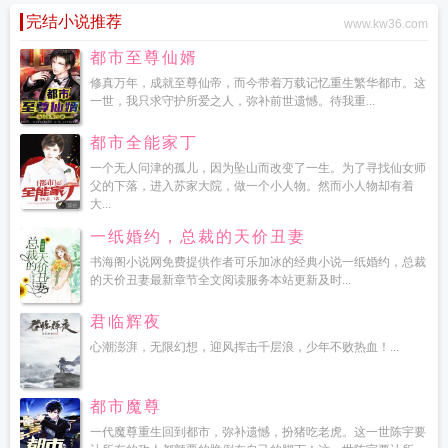
诗
离离蔚蔚的意思
离离重生怂怂的小包
离离原草的作者是谁
离离合合三七间
完结小说推荐
www.kw36.com
是什么生肖
离离燃光
离离原上
离离原草一岁一枯荣全诗
离离全文免费
离离什
么意思
离离原草一岁一枯荣野火烧不尽春风吹又生意思
离离一岁草一岁一枯荣
都市至尊仙婿
野火烧不尽春风吹又生
离离原草一岁一枯荣全诗描述的
离离别开出花
离离原草
修真万年，成就至尊仙帝，而今带着万载记忆重生繁华都市。这
一岁一枯荣的意思
离离草原
袅袅凉风起是哪个节气
离离缘木半遮红若水如花会
一世，我只求守护所爱之人，弥补前世遗憾。待我重...
月中已解西提约定意 佳人
离离原上草是什么意思
离离框架
离离原草一岁一枯
荣翻译
离离 云拿月
离离蔚蔚是什么意思
离离原上草的诗名叫什么
离离的读
都市全能家丁
音
离离原上草的诗名原来叫什么
离一岁草一岁一枯荣野火烧不尽春风吹又生
袅
一个无人问津的孤儿，因为坠山而改变了一生。为了寻找仙女师
袅秋风起什么意思
离离原草一岁一枯荣用什么语气读
离离原草一岁一枯荣野火
父的下落，进入苏家大院，做一个小人物。然而小人物却有着
烧不尽春风吹又生是哪首诗
离离矗矗
离离牵牛花
萦蔓绕业棘意思
离离矗矗是
大...
什么意思
一纸婚约，总裁的天价丑妻
书海阁小说网免费提供作者可乐加冰的经典小说一纸婚约，总裁
的天价丑妻最新章节全文阅读服务本站更新及时...
君临辉夜
心潮澎湃，无限幻想，迎风挥击千层浪，少年不败热血！...
都市魔尊
一代魔尊重生回到都市，弥补遗憾，扮猪吃老虎。这一世陈宇要