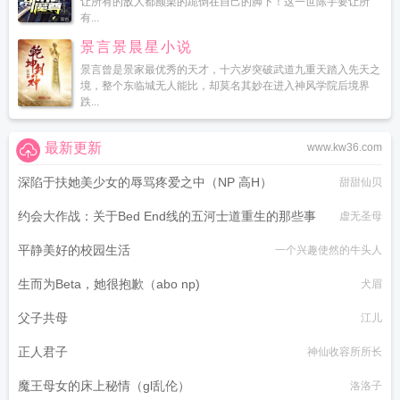
让所有的敌人都颤栗的跪倒在自己的脚下！这一世陈宇要让所
有...
景言景晨星小说
景言曾是景家最优秀的天才，十六岁突破武道九重天踏入先天之
境，整个东临城无人能比，却莫名其妙在进入神风学院后境界
跌...
最新更新
www.kw36.com
深陷于扶她美少女的辱骂疼爱之中（NP 高H）
甜甜仙贝
约会大作战：关于Bed End线的五河士道重生的那些事
虚无圣母
平静美好的校园生活
一个兴趣使然的牛头人
生而为Beta，她很抱歉（abo np)
犬眉
父子共母
江儿
正人君子
神仙收容所所长
魔王母女的床上秘情（gl乱伦）
洛洛子