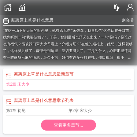
离离原上草是什么意思
荆晓
/著
“在这一场不见天日的暗恋里，她有始无终”“宋锦森，我喜欢你”这句话在开口前，
她先听到一句“我要结婚了”，于是，她到最后也只调侃出来了一句“是吗？是谁这
么有福气？能被我们宋大少爷看上？介绍介绍？”在他的婚礼上，她想，这样就够
了，这样就足够了，能陪他到这里，应该要满足了。可是为什么，心脏那里还是
有一阵酥酥麻麻的痛感，经久不散，好似有许多根针在扎，伤口很细，很小，但
就是让人感觉很疼。当晚她在酒吧买醉，摇摇晃晃地回到家里，视觉已经不那么
清晰，说话也很难，她好累啊，可是她还是一遍遍的重复“宋锦森，我好像还是喜
离离原上草是什么意思
最新章节
欢你，无论你喜欢谁，我都喜欢你只喜欢你”这句话无人听见，她也不想让别人听
第2章 宋大少
见，就是觉得好遗憾啊好难过啊可是，她应该用一种什么身份来觉得难过呢？怪
不得人们常说，年少时不能遇见太惊艳的人，否则你这一辈子，就很难再喜欢上
别人了
离离暑云散 袅袅凉风起 池上秋又来 荷花半成子
离离原上草的作者
离离
离离原上草是什么意思
章节列表
靡靡摇摇悠悠这四组词语有什么特点
离离馆主电影
离离原草一岁一枯荣作者
离
第1章 初见
第2章 宋大少
离原草一岁一枯荣的离离
离离原上草意思
离离怂怂的小包 笔趣阁
离离原草一
岁一枯荣是什么诗
离离原上草一岁一枯荣的科学知识
离离原山草是哪首诗
离离
蔚蔚
离离原上草古诗
离离艾
离离馆主
查看更多章节...
离离无归
离离原上草是谁写的
离离子
的
离离原草
离离如星辰全文免费阅读
离离重生怂怂的小包 笔趣阁
离离原草古