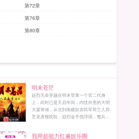
第72章
第76章
第80章
明末苍茫
赵烈无奈穿越在明末登莱一个官二代身
上，此时已是天启年间，内忧外患的大明
大厦将倾，从北到南建奴农民军荷兰人郑
芝龙虎视眈眈，赵烈金手指浮现，整兵修
武，重塑东亚新秩序。朝鲜背信弃义，投
向建奴，拿走济州岛，略略惩戒。日本德
我用超能力红遍娱乐圈
川幕府安定四方，拱卫天皇，藐视大明，