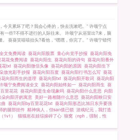
?，今天累坏了吧？我会心疼的，快去洗漱吧。” 许颂宁点
有一些?不得不进行的人际往来。 许颂宁从浴室出?来，脑
。 葵葵笑嘻嘻抬头?看他，“嘿嘿，你完了。” 许颂宁错愕
阳全文免费阅读
葵花向阳股票
童心向党手抄报
葵花向阳免
里花花免费阅读
葵花向阳生
葵花向阳的诗句
葵花向阳番外
花txt
葵花向阳微信头像
葵花向阳的原因
葵花向阳生下
朵朵放光彩手抄报
葵花向阳百度
葵花向阳行书怎么写
葵花
葵花向阳而生的道理
葵花向阳txt
葵花向阳开歌词
葵花向阳
许颂宁免费阅读全文
葵花向阳始终如一
葵花向阳而生
葵
 百里花花
葵花向阳是生命现象吗
葵花向阳什么意思
向阳
朵朵向阳开的寓意
美好一路相随什么意思
葵花向阳映日安
歌曲
葵花向阳by百里花花txt
葵花向阳形态比旭日东升要强
师的腿部挂件
精神病人，但san值已锁
游戏纪元，我打造
（1v1）
猫猫崽在娃综操碎了心
狼窝（nph，强制，性