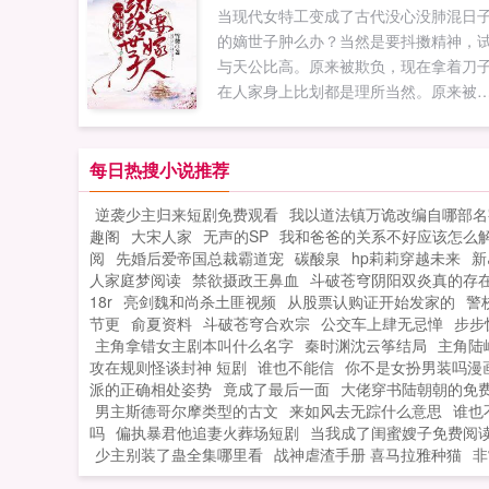
当现代女特工变成了古代没心没肺混日
弹窗广告清爽在线阅读体验...
的嫡世子肿么办？当然是要抖擞精神，
与天公比高。原来被欺负，现在拿着刀
在人家身上比划都是理所当然。原来被
不起，现在就要让他们领会今天你对我
搭不理，明天我让你高攀不起的精神。
是文韬武略，弓射骑马，冲锋陷阵，震
每日热搜小说推荐
边疆，连皇帝都赞一声好一个英雄少年
逆袭少主归来短剧免费观看
我以道法镇万诡改编自哪部名
什么？嫁人？女孩子才嫁人！呃，不对
趣阁
大宋人家
无声的SP
我和爸爸的关系不好应该怎么
那个谁谁，先前你说喜欢我来着？...
阅
先婚后爱帝国总裁霸道宠
碳酸泉
hp莉莉穿越未来
新
人家庭梦阅读
禁欲摄政王鼻血
斗破苍穹阴阳双炎真的存
18r
亮剑魏和尚杀土匪视频
从股票认购证开始发家的
警
节更
俞夏资料
斗破苍穹合欢宗
公交车上肆无忌惮
步步
主角拿错女主剧本叫什么名字
秦时渊沈云筝结局
主角陆
攻在规则怪谈封神 短剧
谁也不能信
你不是女扮男装吗漫
派的正确相处姿势
竟成了最后一面
大佬穿书陆朝朝的免
男主斯德哥尔摩类型的古文
来如风去无踪什么意思
谁也
吗
偏执暴君他追妻火葬场短剧
当我成了闺蜜嫂子免费阅
少主别装了蛊全集哪里看
战神虐渣手册 喜马拉雅种猫
非