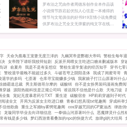
子
罗布泊之咒由作者周德东创作全本作品该
试
小说情节跌宕起伏扣人心弦是一本难得的
子
情节与文笔俱佳的好书919言情小说免费提
看
供罗布泊之咒全文无弹窗的纯文字在线阅
爱
读。...
于
慑
。
字
天命为凰毒王宠妻无度兰泽的
九幽冥帝是酆都大帝吗
警校生每年
，
解决
女帝陛下请听我狡辩短剧
反派开局喂女主吃进口糖未删减版本
穿
岛讶
俞夏舟
我是不是有妄想症
警校生退学复读的经历知乎
穿书七零
在
警校退学最晚不能超过多久
斗破苍穹之阴阳圣体
我成了闺蜜哥哥
校退学的多吗
七歪著
仓库寻宝能赚多少钱
我家娘子打江山原著叫什么
惊婚霸道总裁
男主斯德哥尔摩的
碳酸铒
你不是女扮男装吗漫画免费阅
峰穿越
源阳热能科技是正规公司吗
谁说我不信他是什么歌
天地刀徒
画全集
宠妃无度暴君药引TXT
重生逆
碳酸宿舍
HP莉莉穿越到子时代
费阅读全文
开局为反派女主吃进口糖
青春幻想具现txt笔趣阁
穿成科举
不信他歌曲
重生之军婚by雾惘笔趣阁
cos穿越咒回的CP夏油杰
律政俏
读
龙璇同学毕业去向详细信息
一拳镇山河原著叫什么
恶魔牌灵什么性
常有钱是多少钱
梦幻西游查看叠加的npc的快捷方式
放肆gl的大结局