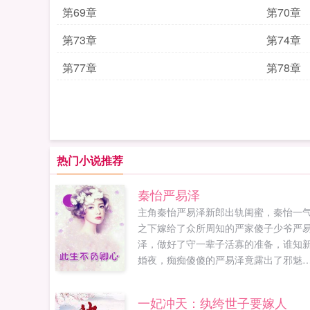
第69章
第70章
第73章
第74章
第77章
第78章
热门小说推荐
秦怡严易泽
主角秦怡严易泽新郎出轨闺蜜，秦怡一
之下嫁给了众所周知的严家傻子少爷严
泽，做好了守一辈子活寡的准备，谁知
婚夜，痴痴傻傻的严易泽竟露出了邪魅
笑容，秦怡这才意识到所有人都被他给
了军婚小说网提供秦怡严易泽最新章节
一妃冲天：纨绔世子要嫁人
秦怡严易泽全文免费阅读，秦怡严易泽