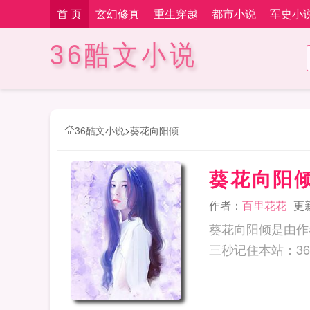
首 页
玄幻修真
重生穿越
都市小说
军史小
36酷文小说
36酷文小说
>
葵花向阳倾
葵花向阳
作者：
百里花花
更新
葵花向阳倾是由作