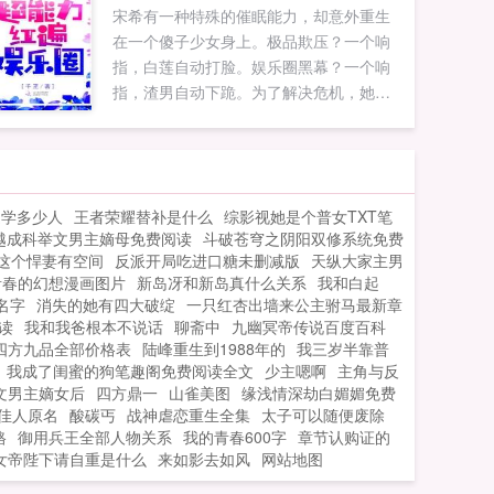
宋希有一种特殊的催眠能力，却意外重生
这怎么行，定要亲善弱小，祸乱九州，夺
在一个傻子少女身上。极品欺压？一个响
取北海道，肢解倭国...
指，白莲自动打脸。娱乐圈黑幕？一个响
指，渣男自动下跪。为了解决危机，她冒
死借用商界大佬。陆先生，公司救急，麻
烦你当几天我男朋友！从此以后，宋希没
钱，陆寒诚直接给卡。宋希被撕，陆寒诚
买水军怼到对方怀疑人生。黑粉骂宋希勾
退学多少人
王者荣耀替补是什么
综影视她是个普女TXT笔
引陆寒诚，男人公开回复是我死缠烂打。
越成科举文男主嫡母免费阅读
斗破苍穹之阴阳双修系统免费
假女朋友升级准陆太太，宋希终于察觉哪
这个悍妻有空间
反派开局吃进口糖未删减版
天纵大家主男
里不对劲。陆寒诚，你没有被我催眠...
青春的幻想漫画图片
新岛冴和新岛真什么关系
我和白起
名字
消失的她有四大破绽
一只红杏出墙来公主驸马最新章
读
我和我爸根本不说话
聊斋中
九幽冥帝传说百度百科
四方九品全部价格表
陆峰重生到1988年的
我三岁半靠普
我成了闺蜜的狗笔趣阁免费阅读全文
少主嗯啊
主角与反
文男主嫡女后
四方鼎一
山雀美图
缘浅情深劫白媚媚免费
佳人原名
酸碳丐
战神虐恋重生全集
太子可以随便废除
格
御用兵王全部人物关系
我的青春600字
章节认购证的
女帝陛下请自重是什么
来如影去如风
网站地图