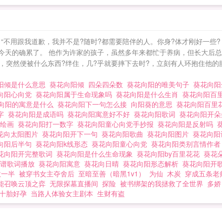
：“不用跟我道歉，我并不是?随时?都需要陪伴的人。你身?体才刚好一些
今天的确累了。 他作为许家的孩子，虽然多年来都忙于养病，但长大后总
，突然便被什么东西?绊住，几?乎就要摔下去时?，立刻有人环抱住他的腰
阳倾是什么意思
葵花向阳倾
四朵四朵数
葵花向阳的唯美句子
葵花向
向阳心向党
葵花向阳属于生命现象吗
葵花向阳是什么生肖
葵花向阳百
向阳的寓意是什么
葵花向阳下一句怎么接
向阳葵的意思
葵花向阳百里花
数字
葵花向阳是成语吗
葵花向阳寓意好不好
葵花向阳歌词
葵花向阳开
党绘画
葵花向阳打一数字
葵花向阳童心向党手抄报
葵花向阳是反射吗
花向太阳图片
葵花向阳开下一句
葵花向阳歌曲
葵花向阳图片
葵花向阳
向阳后半句
葵花向阳k线形态
葵花向阳童心向党
葵花向阳类别言情作者
花向阳开完整歌词
葵花向阳是什么生命现象
葵花向阳by百里花花
葵花
歌谱歌词播放
葵花向阳寓意
葵花向日晴
葵花向阳形态解析
葵花向阳开
数一半
被穿书女主夺舍后
至暗至善（暗黑1v1）
为仙
木炭
穿成五条老
能召唤云顶之弈
无限探墓直播间
探险
被书绑架的我拯救了全世界
多娇
十胎好孕
当路人体验女主剧本
生财有盗