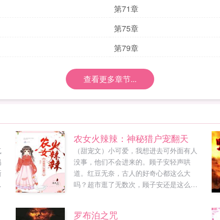
第71章
第75章
第79章
查看更多章节...
农女火辣辣：神秘猎户宠翻天
气
（甜宠文）小可爱，我想进去可外面有人
易
没事，他们不会进来的。顾子安轻声哄
新
道。红豆无奈，古人的好奇心都这么大
的
吗？超市逛了无数次，顾子安还是这么念
骗
念不忘。穿越前，红豆是身高五尺的女汉
，
子穿越...
罗布泊之咒
无