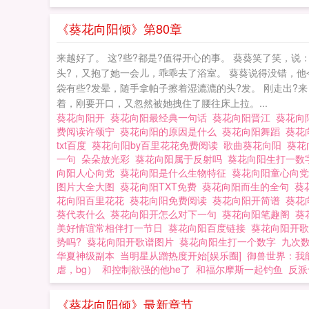
《葵花向阳倾》第80章
来越好了。 这?些?都是?值得开心的事。 葵葵笑了笑，说
头?，又抱了她一会儿，乖乖去了浴室。 葵葵说得没错，他
袋有些?发晕，随手拿帕子擦着湿漉漉的头?发。 刚走出?来
着，刚要开口，又忽然被她拽住了腰往床上拉。...
葵花向阳开
葵花向阳最经典一句话
葵花向阳晋江
葵花向
费阅读许颂宁
葵花向阳的原因是什么
葵花向阳舞蹈
葵花
txt百度
葵花向阳by百里花花免费阅读
歌曲葵花向阳
葵花
一句
朵朵放光彩
葵花向阳属于反射吗
葵花向阳生打一
向阳人心向党
葵花向阳是什么生物特征
葵花向阳童心向
图片大全大图
葵花向阳TXT免费
葵花向阳而生的全句
葵
花向阳百里花花
葵花向阳免费阅读
葵花向阳开简谱
葵花
葵代表什么
葵花向阳开怎么对下一句
葵花向阳笔趣阁
葵
美好情谊常相伴打一节日
葵花向阳百度链接
葵花向阳开
势吗?
葵花向阳开歌谱图片
葵花向阳生打一个数字
九次
华夏神级副本
当明星从蹭热度开始[娱乐圈]
御兽世界：我
虐，bg）
和控制欲强的他he了
和福尔摩斯一起钓鱼
反派
《葵花向阳倾》最新章节