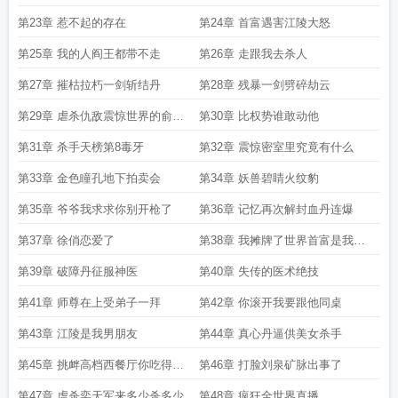
第23章 惹不起的存在
第24章 首富遇害江陵大怒
第25章 我的人阎王都带不走
第26章 走跟我去杀人
第27章 摧枯拉朽一剑斩结丹
第28章 残暴一剑劈碎劫云
第29章 虐杀仇敌震惊世界的俞爸
第30章 比权势谁敢动他
爸
第31章 杀手天榜第8毒牙
第32章 震惊密室里究竟有什么
第33章 金色瞳孔地下拍卖会
第34章 妖兽碧睛火纹豹
第35章 爷爷我求求你别开枪了
第36章 记忆再次解封血丹连爆
第37章 徐俏恋爱了
第38章 我摊牌了世界首富是我仆
人
第39章 破障丹征服神医
第40章 失传的医术绝技
第41章 师尊在上受弟子一拜
第42章 你滚开我要跟他同桌
第43章 江陵是我男朋友
第44章 真心丹逼供美女杀手
第45章 挑衅高档西餐厅你吃得起
第46章 打脸刘泉矿脉出事了
吗
第47章 虐杀奕天军来多少杀多少
第48章 疯狂全世界直播