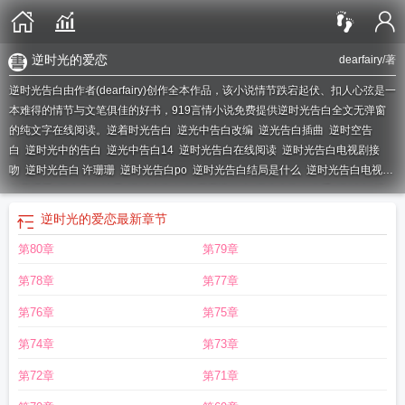
逆时光的爱恋
dearfairy
/著
逆时光告白由作者(dearfairy)创作全本作品，该小说情节跌宕起伏、扣人心弦是一
本难得的情节与文笔俱佳的好书，919言情小说免费提供逆时光告白全文无弹窗
的纯文字在线阅读。
逆着时光告白
逆光中告白改编
逆光告白插曲
逆时空告
白
逆时光中的告白
逆光中告白14
逆时光告白在线阅读
逆时光告白电视剧接
吻
逆时光告白 许珊珊
逆时光告白po
逆时光告白结局是什么
逆时光告白电视剧
免费观看
逆光告白结局
逆时光告白 许珊珊讲什么
逆光中告白分手
逆时光
逆
时光告白百度资源
逆时光告白 百度
逆时光医疗美容医院
逆光告白视频
逆时光
逆时光的爱恋
最新章节
告白dearfairy结局
逆光告白演员
逆时光表白电视剧
逆时光告白电视剧
逆光中
第80章
第79章
告白剧
他在逆时光中告白
逆时光告白电视剧解说
逆时光告白演员表
在逆时光
中告白
逆时光爱你
逆光中告白小视频
逆时光的告白
逆时光告白电视剧免费
第78章
第77章
看
逆时光里的告白
逆时光告白电视剧全集免费观看
逆时光中告白 百度
逆时光
告白dearfairy
逆光告白女主
我的逆时光告白
逆时光告白dear
逆光中告白
第76章
第75章
12
电视剧逆光告白
逆时光的表白
播放逆光告白
在逆时光中表白
逆光中告白电
第74章
第73章
视剧告白
逆时光告白免费阅读
逆光中告白11
逆时光告白po说什么的
他在逆时
光中告白免费观看
时光代理人告白
第72章
第71章