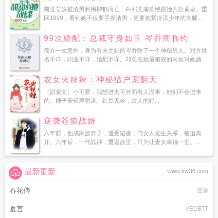
前世姜姝被渣男利用抑郁而亡，白祁悲痛欲绝跟她共赴黄泉。重
回1999，看到她不仅要手撕渣男，更要抱紧冷漠少年的大腿...
99次婚配：总裁守身如玉 岑乔商临钧
简介一次意外，身为有夫之妇的岑乔睡了一个神秘男人。对方姓
名不详，职业不详，婚配不详。却总在她最狼狈的时候对她施...
农女火辣辣：神秘猎户宠翻天
（甜宠文）小可爱，我想进去可外面有人没事，他们不会进来
的。顾子安轻声哄道。红豆无奈，古人的好...
逆袭苍狼战婿
六年前，他成家族弃子，遭受陷害，与女人发生关系，被迫离
开。六年后，一代战神，重返故里，只为让妻女幸福一世。...
最新更新
www.kw36.com
春花傳
澄渝
夏宫
VEDETT