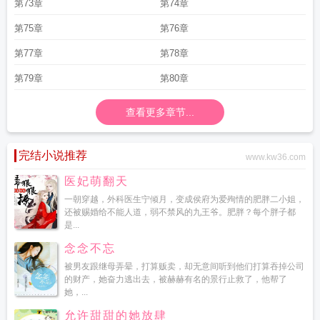
第73章
第74章
第75章
第76章
第77章
第78章
第79章
第80章
查看更多章节...
完结小说推荐
www.kw36.com
医妃萌翻天
一朝穿越，外科医生宁倾月，变成侯府为爱殉情的肥胖二小姐，
还被赐婚给不能人道，弱不禁风的九王爷。肥胖？每个胖子都
是...
念念不忘
被男友跟继母弄晕，打算贩卖，却无意间听到他们打算吞掉公司
的财产，她奋力逃出去，被赫赫有名的景行止救了，他帮了
她，...
允许甜甜的她放肆