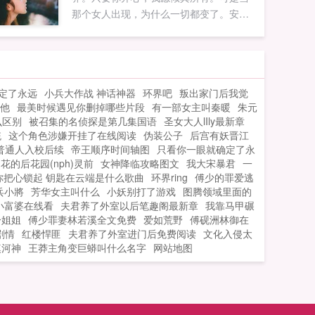
和我谈演技？？？影帝弱小无助可怜我罩
那个女人出现，为什么一切都变了。安筱
的小花好像比我厉害，肿么办？...
悠，你不过是一个替身，没有资格生下我
的孩子。...
定了永远
小兵大作战 神话神器
环界吧
叛出家门后我觉
给他
最美时候遇见你删掉哪些片段
有一部女主叫秦暖
朱元
么区别
被召集的名侦探是第几集国语
圣女大人lIly最新章
统
这个角色涉嫌开挂了在线阅读
伪装公子
后宫有妖晋江
普通人入校后续
帝王顺序时间轴图
只看你一眼就确定了永
花的后花园(nph)灵前
女神降临攻略图文
我大宋暴君
一
你把心锁起 钥匙在云端是什么歌曲
环界ring
傅少的罪爱逃
兵小將
芳华女主叫什么
小妖别打了游戏
图腾领域里面的
小富婆在线看
夫君养了外室以后笔趣阁最新章
我靠马甲碾
冷姐姐
傅少罪妻林若溪全文免费
爱如荒野
傅砚洲林御在
剧情
红楼悍匪
夫君养了外室进门后免费阅读
文化入侵太
奠河神
王莽主角变巨蟒叫什么名字
网站地图