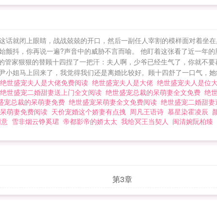
会收获真爱！ 颜博彦顾十四
这话就闭上眼睛，战战兢兢的开口，然后一副任人宰割的模样面对着坐在
始颤抖，你再说一遍?声音中的威胁不言而喻。 他盯着这张看了近一年的
旁的管家狠狠的替顾十四捏了一把汗：夫人啊，少爷已经生气了，你就不要
尹小姐马上回来了，我觉得我们还是离婚比较好。顾十四舒了一口气，她终
绝世盛宠夫人是大佬免费阅读
绝世盛宠夫人是大佬
绝世盛宠夫人是位
绝世盛宠二婚甜妻送上门全文阅读
绝世盛宠总裁的呆萌妻全文免费
绝
盛宠总裁的呆萌妻免费
绝世盛宠呆萌妻全文免费阅读
绝世盛宠二婚甜
的呆萌妻免费阅读
天价宠婚这个娇妻有点拽
周凡王语诗
慕星染霍凌辰
明意
雪非烟云铮奚珺
帝都影帝的娇太太
我给冥王当契人
闽清婉阮柏臻
第3章