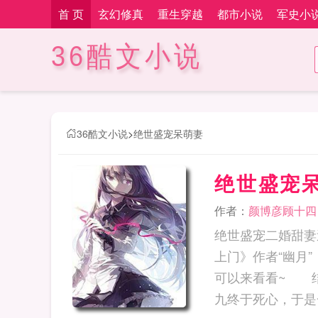
首 页
玄幻修真
重生穿越
都市小说
军史小
36酷文小说
36酷文小说
>
绝世盛宠呆萌妻
绝世盛宠
作者：
颜博彦顾十四
绝世盛宠二婚甜妻
上门》作者“幽月
可以来看看~ 
九终于死心，于