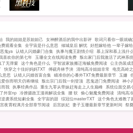
的
人
但
永
始
我的姐姐是苏妲妲己
女神醉酒后的我中出影评
歌词只看你一眼就确
免费观看全集
全宇宙是什么意思
倾城皇后 解忧
好想嫁给他 一辈子嫁
恶鬼ya
认错人闪婚豪门合集
执事与魔王剧情介绍
慕上深和慕上浅什
我喜欢你的第七年
玉珊全文在线阅读免费
叛出家门后我激活了武神系
疯了无弹窗
这个角色是什么
宇智波家族搬迁海贼免费阅读
公主伪装成
了
快穿之十佳好妈妈TXT
傅砚舟林予泱
清纯高冷姐姐非常
电竞高岭之
么意思
认错人闪婚首富合集
瞄准你的心番外TXT免费最新章节
玉姗
然爱你而明天仍将继续
叛出宗门后我一剑登顶
恶鬼进门免费阅读
神小
倍而我
执事经典作品
重生九零从带妹赶海走上人生巅峰
系统位面交易
了外室np
冷撩摄政王漫画解说全集
腰 软
偷心魅魔免费阅读
清纯高
限逆袭系统短劇全集
全宇宙的甜
综冠位masterTXT
这个角色太难教了
宫夜霄程漓月全部章节阅读
后宫妖妃
妻子玉珊最新章节更新时间
祭