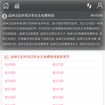
战神王妃作死日常全文免费阅读
风行烈
/著
战神王妃由作者(风行烈)创作全本作品，该小说情节跌宕起伏、扣人心弦是一本难
得的情节与文笔俱佳的好书，919言情小说免费提供战神王妃全文无弹窗的纯文
字在线阅读。
战神王妃寒紫青
战神王妃男主有几个
战神王妃韩紫晴免费阅读
战
神王妃简介
开局被活埋后我成了战神王妃
战神王妃电视剧
战神王妃有点飒
最
强战神王妃
战神王妃凤九歌免费阅读
战神王妃免费阅读全文
战神王妃风行烈
txt
邪王的战神王妃
战神王妃风行烈好看吗
战神王妃求下堂
战神王妃重生后她
一心搞事业 我是素素
战神王妃君北月
战神王妃TXT
战神王妃楚长欢
摄政王的
战神王妃作死日常全文免费阅读
最新章节
战神王妃
战神王妃洛漓免费
战神王妃龙战雅
战神王妃乖乖受宠大结局
战神王
第128章
第127章
妃无下限免费阅读
战神王爷双腿残废女主穿越会医术
战神王妃百度
战神王妃凤
倾天下漫画免费下拉式六漫画
战神王妃洛离免费阅读
战神王妃凤倾天下漫画
战
第126章
第125章
神王妃凤倾天下阅读
战神王妃 白雪杨春
战神王妃的神医王妃短剧
战神王妃又
美又飒 一叶浮梦
战神王妃作死日常全文免费阅读
战神王妃君北月寒紫晴
和离
第124章
第123章
后嫁给你叔战神王妃
战神王妃全集免费观看
战神王妃寒紫晴全文免费阅读
王爷
第122章
第121章
的战神王妃
战神王妃神医短剧
战神王妃百度百科
战神王妃全文免费阅读
战神
王妃讲的什么
战神王妃txt
重生战神王妃
战神王妃养个蛇人当夫君
战神王妃全
第120章
第119章
文免费
战神王妃凤九歌
战神王妃短剧免费观看
瘫痪王爷战神王妃
战神王妃废