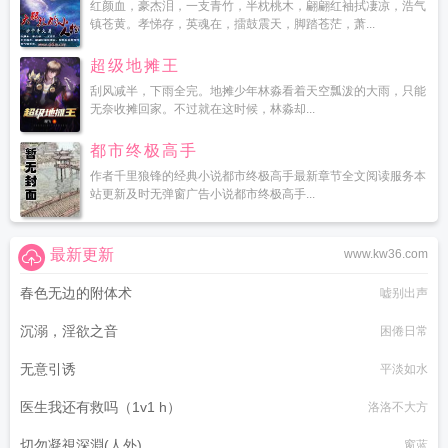
红颜血，豪杰泪，一支青竹，半枕桃木，翩翩红袖拭凄凉，浩气
镇苍黄。孝悌存，英魂在，擂鼓震天，脚踏苍茫，萧...
超级地摊王
刮风减半，下雨全完。地摊少年林淼看着天空瓢泼的大雨，只能
无奈收摊回家。不过就在这时候，林淼却...
都市终极高手
作者千里狼锋的经典小说都市终极高手最新章节全文阅读服务本
站更新及时无弹窗广告小说都市终极高手...
最新更新
www.kw36.com
春色无边的附体术
嘘别出声
沉溺，淫欲之音
困倦日常
无意引诱
平淡如水
医生我还有救吗（1v1 h）
洛洛不大方
切勿凝視深淵(人外)
窗蓝