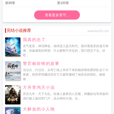
第99章
第100章
查看更多章节...
完结小说推荐
www.kw36.com
我真的怂了
灵气复苏，神话降临，地球进入超凡时代。面对着复苏的漫天神
佛，张扬感觉好绝望。什么硬刚不存在的，我只想活下去。好
吧...
警官杨前锋的故事
当过兵，打过仗，从死亡线上幸存下来的杨前锋热爱部队这个大
家庭，然而举世瞩目的百万大裁军撤销了他所在的部队。杨前
锋...
方舟李鸿天小说
庆历九年，天下大乱。恰逢人族禁武八百载，神魔妖仙等异族列
强打破人族封闭门户，瓜分神州大地。生...
大解放的小人物