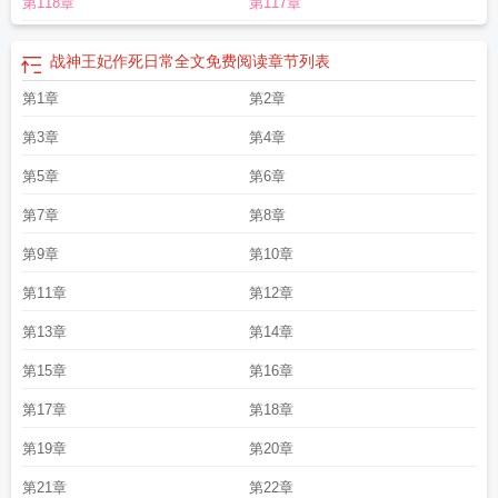
第118章
第117章
物惑天下免费阅读
战神王妃TXT盘
战神王妃全文免费阅读风行烈
战神王妃凤倾
天下动漫
战神王妃医妃
战神王妃动漫
战神王妃谋天下
战神王妃动漫免费观看
全集
战神王妃毒霸全京城免费阅读
战神王妃闯现代
战神王妃沐青风免费阅
战神王妃作死日常全文免费阅读
章节列表
读
战神王妃毒霸京城
冷王的宠妻日常 丝丝儿
战神王妃凤九歌全文免费阅读
战
第1章
第2章
神王妃风行烈TXT
战神王妃苏璃月
战神王妃君北月免费阅读
战神王妃 风行
烈
寒紫晴全文免费阅读
战神王妃全文免费阅读正版
战神王妃 非墨凡
冷王的宠
第3章
第4章
妻日常免费阅读
战神王妃全文阅读
战神王妃九命猫妖
战神王妃动漫在线播
放
第5章
战神王妃放肆宠动漫83集免费
战神王妃废物惑天下
第6章
战神王妃凤倾天下漫画免
费下拉式
战神王妃九命猫妖大结局
战神王妃冷王的宠妻日常
战神王妃寒紫
第7章
第8章
晴
战神王妃寒紫晴免费阅读
战神王妃漫画
战神王妃凤倾天下
毒宠战神王妃
战
神王妃完整版
第9章
第10章
第11章
第12章
第13章
第14章
第15章
第16章
第17章
第18章
第19章
第20章
第21章
第22章