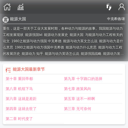
能源大国
中克希德
/著
重生，这是一部关于工业大发展时期，各种动力与能源的故事。
我国能源与动力
工程发展现状
能源强国txt
能源动力发展史
能源大国
与能源与动力工程有关的
论文
1980之能源与动力强国 中克希德
能源与动力英文怎么说
能源与动力是什
么意思
1980之能源与动力强国中克希德
能源与动力什么意思
能源与动力工程
的发展历史
能源动力 知乎
能源与动力英语怎么说
能源强国战略
能源动力发展
动态
能源及动力
1980之能源与动力强国TXT
能源与动力推进技术
能源力量
能
源动力领域
能源与动力的未来趋势
能源与动力发展现状
能源与动力工程的发展
能源大国
最新章节
历程
能源与动力国内外研究现状
能源与动力未来发展
能源动力论文
国家能源
第十章 重回帝都
第九章 十字路口的选择
动力为先
能源 动力
能源动力的发展前景
能源强国之路
什么是能源与动力
走
进能源与动力
能源与动力论文怎么写
能源与动力用英语怎么说
有关能源与动力
第八章 机组下马
第七章 政策风向
的英语论文
谈能源动力的发展
第六章 这就是差距
第五章 这不一样啊
第四章 这就去世了
第三章 无可奈何
第二章 时代变了