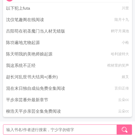
以下犯上futa
川里
沈仪笔趣阁在线阅读
陆月十九
吕阳苟在初圣魔门当人材无错版
鹤守月满池
陈功遍地尤物起源
小枪
陈天明我的美艳师娘起源
哈利波特大
我这系统不正经
棺材里的笑声
赵长河乱世书大结局+(番外)
姬叉
混在末日独自成仙免费全集阅读
言归正传
平步亲芸番外最新章节
云朵cc
柳浩天平步亲芸全集免费阅读
云朵cc