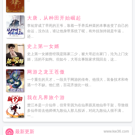
...
大唐，从种田开始崛起
李祐穿成了早死的王爷，靠着一手养瓜种菜的本事改变了自己的
命运，没办法，谁让他身带系统了呢，有外挂加持就是牛逼，
还...
史上第一女婿
史上第一女婿曾经我是陈家二少，被大哥赶出家门，沦为上门女
婿，活的不如狗。但如今，大哥出事陈家求我回去，这...
网游之龙王苍傲
一个重生的天才，一段关于网游的传奇。他强大，装备技术和奇
遇一个不缺。他仁慈，百花齐放比一枝...
我在凡界旅个游
楚江本是一介仙帝，但常常因为在仙界跟其他仙帝干架，导致很
多仙帝前去他师傅九散仙人那儿投诉，对此九散仙人很不满，
一...
最新更新
www.kw36.com