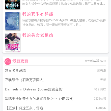
给女儿找个什么样的后妈呢？冰山女总裁选我，我可以教女儿...
我的双眼有异能
我的双眼有异能字数2285004少年叶枫遭人陷害，双眼意外获得
神奇异能。赌石，我一眼就可看穿鉴宝，只...
我的美女老板娘
...
最新更新
www.kw36.com
熟女名器系统
富梅洛
召唤绿传（召唤万岁同人）
无媛
Damsels in Distress（bdsm短篇合集）
蝎子尾巴
深陷于扶她美少女的辱骂疼爱之中（NP 高H）
甜甜仙贝
【五梦】背这五条，悟透
DarcyK