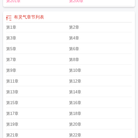
第201章
第200章
机型
有灵性的生肖
有灵魂吗
有灵的活人
有灵智能体平台
有灵魂的人是什么意
思
有灵感是什么意思
有灵异事件吗
有灵气的女孩名字
有灵感的英文
有灵动岛
的苹果手机有哪些型号
有灵气的人身上的磁场
有灵的活人是什么意思
有灵性的
有灵气
章节列表
男人
有灵性的人有什么特征
有灵性的人是什么样子
有灵化妆师
有灵性的女人
第1章
第2章
是什么样的人
有灵性的女人命运
有灵感的人是什么人
第3章
第4章
第5章
第6章
第7章
第8章
第9章
第10章
第11章
第12章
第13章
第14章
第15章
第16章
第17章
第18章
第19章
第20章
第21章
第22章