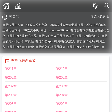
有灵气
烟波人长安
/著
有灵气是由作者：烟波人长安所著，36酷文小说免费提供有灵气全文在线阅读。
三秒记住本站：36酷文小说 网址：www.kw36.com
有灵魂有本事有血性有品德含
义
有灵性的人是什么意思
有灵气的女孩子是什么样子
有灵气的母猫名字
有灵
性的男人什么样
有灵性
有灵众包app
有灵魂的火柴人
有灵这个姓吗
有灵众
包
有灵性的人都有使命
有灵动岛的苹果是哪款
有灵性的女人有什么特点
有灵
气是什么意思
有灵活就业社保还需交农村医保吗
有灵动岛的安卓手机有哪
些?
有灵性的动物都有哪些
有灵性的人不能惹
有灵且美
有灵气的人有什么特
有灵气
最新章节
点
有灵气
有灵性的人有什么特点
有灵气的生肖是什么生肖
有灵魂有本事有血
第211章
第210章
性有品德心得体会
有灵气的女人
有灵性的女人
有血性
有灵众包挣钱吗
有灵气
的女人给人感觉
有灵性的人是天选之人
有灵魂的火柴man
有灵魂吗科学证
第209章
第208章
明
十大有灵性的动物
有灵是什么意思
有灵性的动物
有灵动岛的手机
有灵动
词
有灵性的女人是什么样的
有灵性的女孩子是什么样子
有灵则灵
有灵的诗
第207章
第206章
句
有品德的意思
有灵的四字成语
有灵魂的句子
有灵魂存在吗
有灵主语句和无
第205章
第204章
灵主语句
有担当
有灵活就业医保还需要交居民医保吗
有灵婚车短剧
有灵魂有
本事有血性有品德
有灵魂
有灵魂是什么意思
有灵性的男人有什么特点
有灵气
第203章
第202章
的动物猜一生肖
有灵性是什么意思
有灵动岛的iphone是哪几款
有灵动岛的苹果