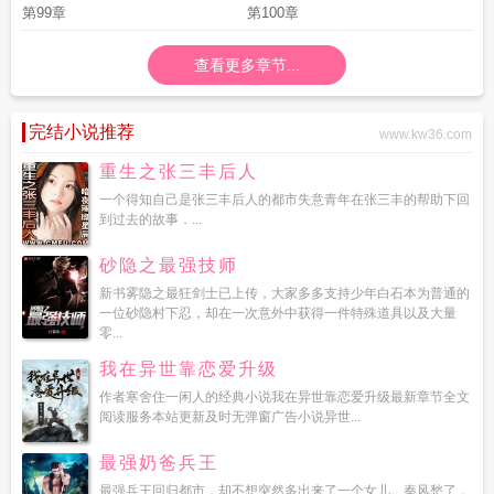
第99章
第100章
查看更多章节...
完结小说推荐
www.kw36.com
重生之张三丰后人
一个得知自己是张三丰后人的都市失意青年在张三丰的帮助下回
到过去的故事．...
砂隐之最强技师
新书雾隐之最狂剑士已上传，大家多多支持少年白石本为普通的
一位砂隐村下忍，却在一次意外中获得一件特殊道具以及大量
零...
我在异世靠恋爱升级
作者寒舍住一闲人的经典小说我在异世靠恋爱升级最新章节全文
阅读服务本站更新及时无弹窗广告小说异世...
最强奶爸兵王
最强兵王回归都市，却不想突然多出来了一个女儿。秦风愁了，