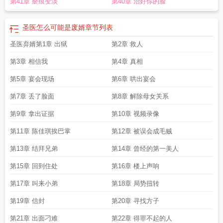
第41章 瘀痕变淡
第40章 治好你的脸
圣医怎么可能是废婿
章节列表
圣医弃婿第1章 出狱
第2章 救人
第3章 相信我
第4章 真相
第5章 宴会现场
第6章 哄出宴会
第7章 丢了脸面
第8章 解除母女关系
第9章 拿出证据
第10章 视频录像
第11章 陈佳琪挨巴掌
第12章 被误会成毛贼
第13章 结拜兄弟
第14章 曾经的第一美人
第15章 回到住处
第16章 楼上声响
第17章 叫来小弟
第18章 局势扭转
第19章 信封
第20章 寻找方子
第21章 出面刁难
第22章 得罪不起的人