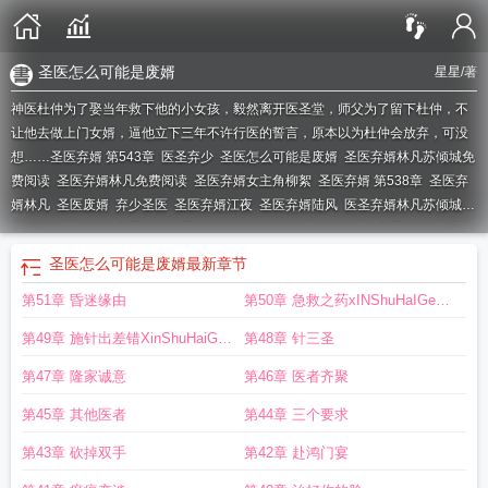
圣医怎么可能是废婿
星星
/著
神医杜仲为了娶当年救下他的小女孩，毅然离开医圣堂，师父为了留下杜仲，不
让他去做上门女婿，逼他立下三年不许行医的誓言，原本以为杜仲会放弃，可没
想……
圣医弃婿 第543章
医圣弃少
圣医怎么可能是废婿
圣医弃婿林凡苏倾城免
费阅读
圣医弃婿林凡免费阅读
圣医弃婿女主角柳絮
圣医弃婿 第538章
圣医弃
婿林凡
圣医废婿
弃少圣医
圣医弃婿江夜
圣医弃婿陆风
医圣弃婿林凡苏倾城免
费阅读
圣医奇婿
圣医弃婿陆风林青衣免费阅读
神医弃婿陆风
圣医坚婿
圣医弃
婿杜仲
圣医弃婿陆风免费阅读
圣医弃婿(勇者思美)全文免费
圣医弃婿电视剧免
圣医怎么可能是废婿
最新章节
费观看
圣医弃婿剧情
圣医弃婿勇者思美免费阅读
圣医弃婿 勇者思美
圣医女
第51章 昏迷缘由
第50章 急救之药xINShuHaIGe
胥
圣医弃婿免费读
神医弃婿
医手圣婿
圣医弃婿勇者思美
圣医弃婿陆丰
圣医
弃婿免费阅读
圣王医婿
圣医弃婿 星星
圣医弃婿TXT
圣医弃婿 第407章
CoM
第49章 施针出差错XinShuHaiGE
第48章 针三圣
CoM
第47章 隆家诚意
第46章 医者齐聚
第45章 其他医者
第44章 三个要求
第43章 砍掉双手
第42章 赴鸿门宴