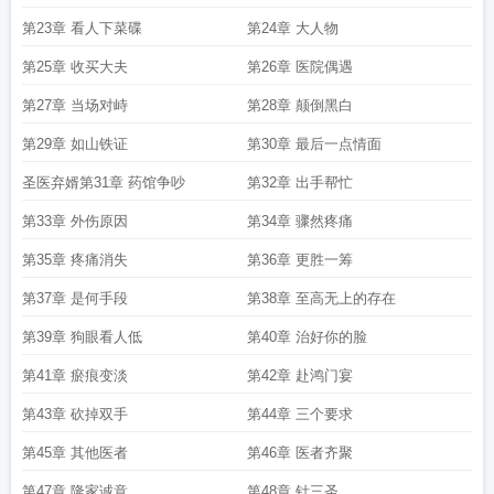
第23章 看人下菜碟
第24章 大人物
第25章 收买大夫
第26章 医院偶遇
第27章 当场对峙
第28章 颠倒黑白
第29章 如山铁证
第30章 最后一点情面
圣医弃婿第31章 药馆争吵
第32章 出手帮忙
第33章 外伤原因
第34章 骤然疼痛
第35章 疼痛消失
第36章 更胜一筹
第37章 是何手段
第38章 至高无上的存在
第39章 狗眼看人低
第40章 治好你的脸
第41章 瘀痕变淡
第42章 赴鸿门宴
第43章 砍掉双手
第44章 三个要求
第45章 其他医者
第46章 医者齐聚
第47章 隆家诚意
第48章 针三圣