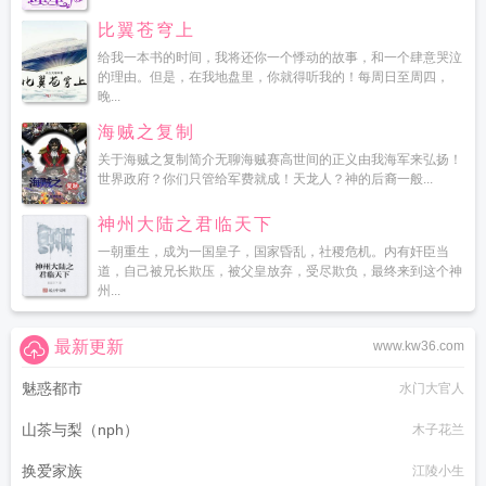
比翼苍穹上
给我一本书的时间，我将还你一个悸动的故事，和一个肆意哭泣
的理由。但是，在我地盘里，你就得听我的！每周日至周四，
晚...
海贼之复制
关于海贼之复制简介无聊海贼赛高世间的正义由我海军来弘扬！
世界政府？你们只管给军费就成！天龙人？神的后裔一般...
神州大陆之君临天下
一朝重生，成为一国皇子，国家昏乱，社稷危机。内有奸臣当
道，自己被兄长欺压，被父皇放弃，受尽欺负，最终来到这个神
州...
最新更新
www.kw36.com
魅惑都市
水门大官人
山茶与梨（nph）
木子花兰
换爱家族
江陵小生