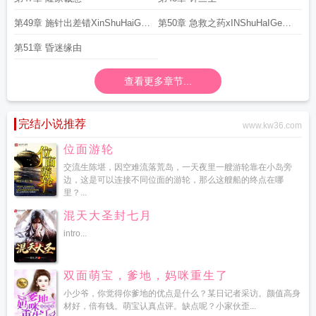
第49章 施针出差错XinShuHaiGE
第50章 急救之药xINShuHaIGe
CoM
CoM
第51章 昏迷缘由
查看更多章节...
完结小说推荐
www.kw36.com
位面游轮
交流生陈堪，因空难流落荒岛，一天夜里一艘游轮靠在小岛旁
边，这是可以连接不同位面的游轮，那么这艘船的终点在哪
里？...
混天大圣封七月
intro...
双面萌宝，爹地，妈咪重生了
小少爷，你觉得你爹地的优点是什么？某日记者采访。颜值高身
材好，倍有钱。萌宝认真点评。缺点呢？小家伙歪...