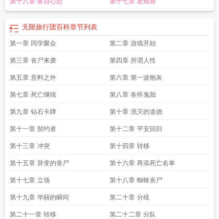
第十八章 各自心思
第十七章 老戏骨
限旅游团无限
steam游戏无限旅行
从霍格沃茨开始的无限旅行
无限旅行团[无限
流
无限旅行团免费阅读
无限旅行团燕孤鸿
从网王开始的无限旅行
无限旅行壁
纸
最终幻想无限旅行
无限旅行团主角是谁
无限旅行团 冰岛惊魂
无限旅行团讲
无限旅行团百科
章节列表
的什么
无限旅行团全文免费阅读
无限旅行者魔兽地图
无限旅行者攻略
元气骑
第一章 同学聚会
第二章 游戏开始
士怎么开无限旅行
无限旅行团身份曝光
无限旅馆手机版
无限旅行团丙九是
谁
虐杀原形的无限旅行
无限旅行箱
无限旅行团有声
无限旅行图
无限旅行
第三章 丧尸来袭
第四章 所谓人性
txt
无限旅行团TXT网站免费
无限旅行团cp
无限旅行团简介
无限旅行团晋江
无
限旅行团是双男主吗
第五章 意料之外
无限旅行团by
无限旅行TXT
第六章 第一波炮灰
无限旅行团txt
无限旅行团by
燕孤鸿
无限旅行团攻什么时候出场
无限旅行团TXT
无限旅行 墨明棋妙
无限旅
第七章 死亡继续
第八章 各怀鬼胎
行团在线
无限旅行团嬉命人是谁
无限旅行团在哪看
无限旅行团男主
无限旅行
团1500章笔趣阁
人在骑士之无限旅行
无限旅行团百科
无限旅行团晋江文学城
第九章 钻石卡牌
第十章 泯灭的道德
第十一章 契约者
第十二章 平安回归
第十三章 冲突
第十四章 转移
第十五章 异变的丧尸
第十六章 再添死亡名单
第十七章 立场
第十八章 蜘蛛丧尸
第十九章 华丽的瞬间
第二十章 分歧
第二十一章 转移
第二十二章 分队