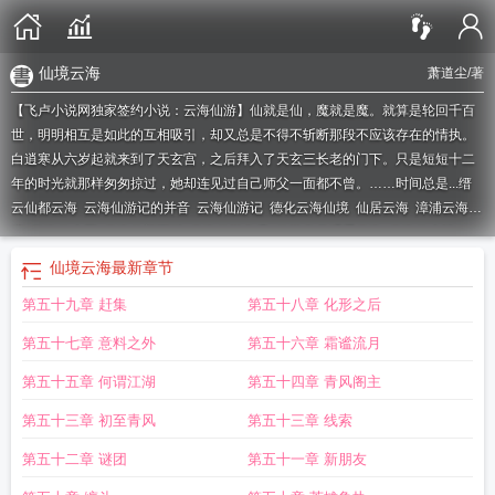
仙境云海
萧道尘
/著
【飞卢小说网独家签约小说：云海仙游】仙就是仙，魔就是魔。就算是轮回千百
世，明明相互是如此的互相吸引，却又总是不得不斩断那段不应该存在的情执。
白逍寒从六岁起就来到了天玄宫，之后拜入了天玄三长老的门下。只是短短十二
年的时光就那样匆匆掠过，她却连见过自己师父一面都不曾。……时间总是...
缙
云仙都云海
云海仙游记的并音
云海仙游记
德化云海仙境
仙居云海
漳浦云海仙
境
云海仙山图
云海仙门百科
云海仙游免费
仙游鬼谷观看云海
云海仙山诗
词
仙境云海
云海仙境
惠安县云海仙境
云海仙山什么意思
云仙乡云海
漳浦云
仙境云海
最新章节
海仙境全套
云海仙宫
云海仙踪
惠安云海仙境398元
仙游的海边在哪里
搜索云
第五十九章 赶集
第五十八章 化形之后
海仙游
仙游海边
云海仙府
云海仙境全诗精选
云海仙游txt
仙山云海古诗词
云
海仙山
云海仙阁
仙游县海边在哪
游仙仙海
云海仙门
福建云海在哪里
漳浦云
第五十七章 意料之外
第五十六章 霜谧流月
海仙境电话
云海仙境攻略
第五十五章 何谓江湖
第五十四章 青风阁主
第五十三章 初至青风
第五十三章 线索
第五十二章 谜团
第五十一章 新朋友