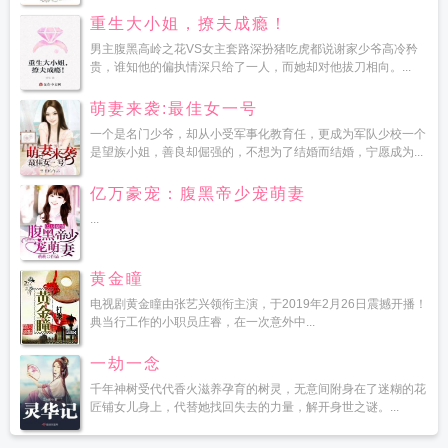
重生大小姐，撩夫成瘾！
男主腹黑高岭之花VS女主套路深扮猪吃虎都说谢家少爷高冷矜
贵，谁知他的偏执情深只给了一人，而她却对他拔刀相向。...
萌妻来袭:最佳女一号
一个是名门少爷，却从小受军事化教育任，更成为军队少校一个
是望族小姐，善良却倔强的，不想为了结婚而结婚，宁愿成为...
亿万豪宠：腹黑帝少宠萌妻
...
黄金瞳
电视剧黄金瞳由张艺兴领衔主演，于2019年2月26日震撼开播！
典当行工作的小职员庄睿，在一次意外中...
一劫一念
千年神树受代代香火滋养孕育的树灵，无意间附身在了迷糊的花
匠铺女儿身上，代替她找回失去的力量，解开身世之谜。...