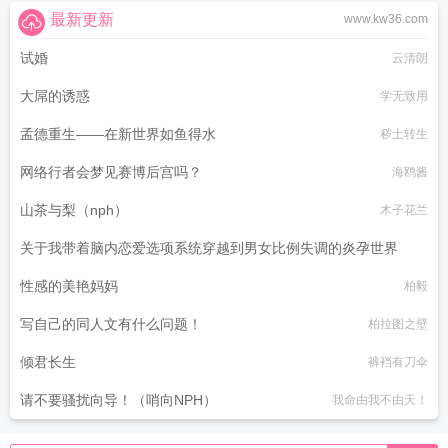
最新更新
www.kw36.com
试婚
云清朗
大屌的诱惑
学无致用
孟德重生——在新世界如鱼得水
秽土转生
网络行者会梦见赛博后宫吗？
海鸥酱
山茶与梨（nph）
木子花兰
关于我带着脑内恋爱选项系统穿越到男女比例失调的炎孕世界
性感的美艳妈妈
黑月何时嚎叫
柏毅
写自己的同人文有什么问题！
柏拉图之壁
倾君长生
裤裆有刀伞
请不要骚扰向导！（哨向NPH）
我命由我不由天！