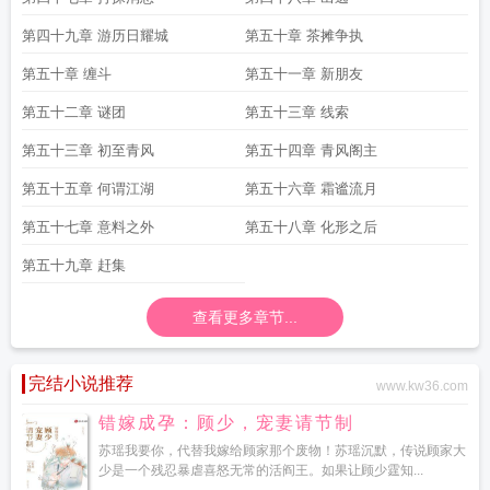
第四十九章 游历日耀城
第五十章 茶摊争执
第五十章 缠斗
第五十一章 新朋友
第五十二章 谜团
第五十三章 线索
第五十三章 初至青风
第五十四章 青风阁主
第五十五章 何谓江湖
第五十六章 霜谧流月
第五十七章 意料之外
第五十八章 化形之后
第五十九章 赶集
查看更多章节...
完结小说推荐
www.kw36.com
错嫁成孕：顾少，宠妻请节制
苏瑶我要你，代替我嫁给顾家那个废物！苏瑶沉默，传说顾家大
少是一个残忍暴虐喜怒无常的活阎王。如果让顾少霆知...