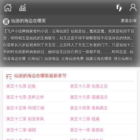
仙游的海边在哪里
萧道尘
/著
【飞卢小说网独家签约小说：云海仙游】仙就是仙，魔就是魔。就算是轮回千百
世，明明相互是如此的互相吸引，却又总是不得不斩断那段不应该存在的情执。
白逍寒从六岁起就来到了天玄宫，之后拜入了天玄三长老的门下。只是短短十二
年的时光就那样匆匆掠过，她却连见过自己师父一面都不曾。……时间总是...
仙
游县海边在哪
云海仙门
仙游海边
云海仙游免费
福建云海在哪里
缙云仙都云
海
仙游鬼谷观看云海
云海仙门百科
搜索云海仙游
德化云海仙境
仙山云海古诗
词
云仙乡云海
惠安县云海仙境
仙游的海边在哪里
云海仙境
仙境云海
云海仙
仙游的海边在哪里
最新章节
境攻略
游仙仙海
漳浦云海仙境
仙居云海
云海仙游记的并音
漳浦云海仙境电
第五十九章 赶集
第五十八章 化形之后
话
漳浦云海仙境全套
云海仙游舫代表数字几?
云海仙山诗词
惠安云海仙境398
元
云海仙山图
云海仙踪
云海仙游txt
第五十七章 意料之外
第五十六章 霜谧流月
第五十五章 何谓江湖
第五十四章 青风阁主
第五十三章 初至青风
第五十三章 线索
第五十二章 谜团
第五十一章 新朋友