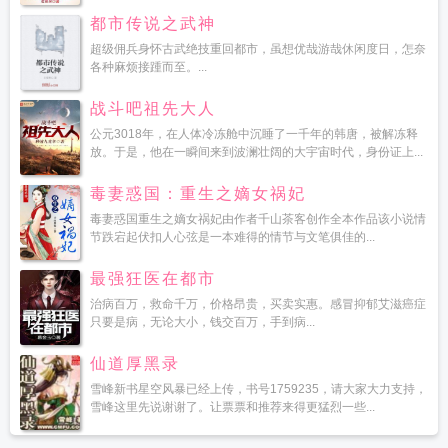
都市传说之武神
超级佣兵身怀古武绝技重回都市，虽想优哉游哉休闲度日，怎奈
各种麻烦接踵而至。...
战斗吧祖先大人
公元3018年，在人体冷冻舱中沉睡了一千年的韩唐，被解冻释
放。于是，他在一瞬间来到波澜壮阔的大宇宙时代，身份证上...
毒妻惑国：重生之嫡女祸妃
毒妻惑国重生之嫡女祸妃由作者千山茶客创作全本作品该小说情
节跌宕起伏扣人心弦是一本难得的情节与文笔俱佳的...
最强狂医在都市
治病百万，救命千万，价格昂贵，买卖实惠。感冒抑郁艾滋癌症
只要是病，无论大小，钱交百万，手到病...
仙道厚黑录
雪峰新书星空风暴已经上传，书号1759235，请大家大力支持，
雪峰这里先说谢谢了。让票票和推荐来得更猛烈一些...