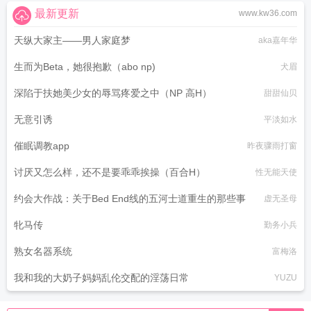
最新更新
www.kw36.com
天纵大家主——男人家庭梦
aka嘉年华
生而为Beta，她很抱歉（abo np)
犬眉
深陷于扶她美少女的辱骂疼爱之中（NP 高H）
甜甜仙贝
无意引诱
平淡如水
催眠调教app
昨夜骤雨打窗
讨厌又怎么样，还不是要乖乖挨操（百合H）
性无能天使
约会大作战：关于Bed End线的五河士道重生的那些事
虚无圣母
牝马传
勤务小兵
熟女名器系统
富梅洛
我和我的大奶子妈妈乱伦交配的淫荡日常
YUZU