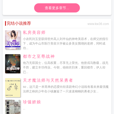
的爱 简谱
樊凡歌曲
等不到的爱就适可而止吧是什么歌
等不到的爱就别等了 因
为不够爱才没有行动
等不到的爱图片
等不到的爱广场舞背面
等不到的爱白
查看更多章节...
晓
等不到的爱原唱完整版
等不到的爱文章
等不到的爱是谁唱的
等不到的爱是
哪个电视剧的主题曲
等不到的爱免费听
等不到的爱在线试听
歌曲等不到的
完结小说推荐
爱
等不到的爱这首歌表达了什么
等不到的爱吉他谱c调简单版
等不到的爱人歌
www.kw36.com
曲
等不到的爱dj阿亮
等不到的爱DJ
等不到的爱文章音乐视频
等不到的爱林秋
私房美容师
风
等不到的爱表达什么
等不到的爱伴奏
等不到的爱广场舞32步
等不到的爱大
小农民刘玉堂获得世外高人刘半仙的神奇美容术，在师父的指引
结局
等不到的爱短剧讲述了什么故事
等不到的爱吉他谱
等不到的爱文章免费
下，成为牛山市医疗美容大学被众多美女围绕的老师，同时成
听
等不到的爱情宋婉婷
等不到的爱免费阅读
蜗居主题曲等不到的爱
等不到的
功...
爱广场舞64步
等不到的爱MP3
等不到的爱表达了什么情感
等不到的爱电视剧
都市之至尊战神
免费观看
等不到的爱我不回应了
等不到的爱恋
文章歌曲等不到的爱
等不到的
爱舞蹈视频
等不到的爱不需要了短剧
等不到的爱 歌词
等不到的爱电视剧
等不
他乃无双国士，位高权重，尽享无上荣光。他曾戎马数载，战无
不胜，建立丰功伟业。今朝，他锦衣归来，重回都市，伊人却
到的爱樊凡歌曲
等不到的爱在线阅读
等不到的爱情沈青禾
等不到的爱是哪一年
已...
的歌?
樊凡最好听的十首歌
等不到的爱短剧免费高清观看
等不到的爱亲
等不到
的爱文章歌词
等不到的爱短剧全集完整版
等不到的爱 歌曲
等不到的爱谁唱
天才魔法师与天然呆勇者
的
等不到的爱歌词什么意思
等不到的爱原唱
等不到的爱原唱歌曲视频
等不到
so，这只是一本简单的恋爱向轻喜剧奇幻小说啦有着未来最强魔
的爱歌曲含义
等不到的爱颜一弋
等不到的爱dj
等不到的爱什么意思
等不到的
法师之称的少年在小镇邂逅了一只迷迷糊糊的勇者少女...
爱铃声
等不到的爱是什么意思
等不到的爱是什么电视剧的歌
等不到的爱文章在
珍馐娇娘
线播放
等不到的爱歌曲
等不到的爱颜一戈
等不到的爱吉他谱原版
等不到的爱
全集免费观看
等不到的爱文章mp3
等不到的爱樊凡mp3免费
等不到的爱这首歌
...
含义
等不到的爱就放手吧
等不到的爱Dj舞曲
樊凡等不到的爱
等不到的爱鼓谱