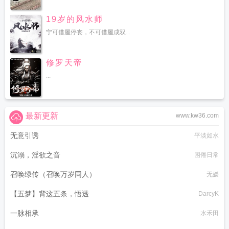
19岁的风水师
宁可借屋停丧，不可借屋成双...
修罗天帝
...
最新更新
www.kw36.com
无意引诱
平淡如水
沉溺，淫欲之音
困倦日常
召唤绿传（召唤万岁同人）
无媛
【五梦】背这五条，悟透
DarcyK
一脉相承
水禾田