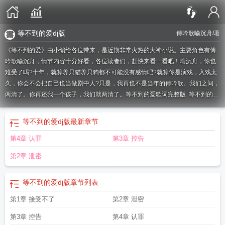
等不到的爱dj版
傅吟歌喻沉舟
/著
《等不到的爱》由小编给各位带来，是近期非常火热的大神小说。主要角色有傅
吟歌喻沉舟，情节内容十分好看，各位读者们，赶快来看一看吧！喻沉舟，你也
难受了吗?十年，就算养只猫养只狗都不可能没有感情吧?就算你是演戏，入戏太
久，你会不会把自己也当做剧中人?只是，我再也不是当年的傅吟歌。我们之间，
两清了。你再还我一个孩子，我们就两清了。
等不到的爱歌词完整版
等不到的爱
粤语版
等不到的爱吉他谱c调
等不到的爱文章歌曲
等不到的爱dj版
等不到的爱
简谱
等不到的爱 monkey
等不到的爱英文翻译
等不到的爱免费全集
等不到的
等不到的爱dj版
最新章节
爱这杯冰咖啡
等不到的爱短剧免费观看
等不到的爱歌词含义
等不到的爱文章在
第4章 认罪
第3章 控告
线试听
等不到的爱广场舞背面分解
等不到的爱歌词 文章
等不到的爱歌词
等不
到的爱情在线阅读
等不到的爱广场舞
等不到的爱短剧
等不到的爱表达意思
等
第2章 泄密
不到的爱樊凡在线听
等不到的爱樊凡歌词
等不到的爱mp3
等不到的爱樊凡
等
不到的爱甜甜
等不到的爱视频
等不到的爱意
等不到的爱我不等了
等不到的爱
等不到的爱dj版
章节列表
文案
等不到的爱DJ版
等不到的爱是哪个电视剧
等不到的爱在线播放
等不到的
爱短剧免费观看中文版
等不到的爱情
等不到的爱钢琴谱
等不到的爱粤语版原
第1章 接受不了
第2章 泄密
唱
等不到的爱什么时候出的
等不到的爱monkey
等不到的爱广场舞Dj版
等不到
的爱歌曲哪一年发行的
等不到的爱颜一
等不到的爱全集
等不到的爱人
等不到
第3章 控告
第4章 认罪