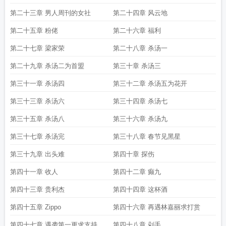
第二部叫什么
重生之大枭雄后续四章
重生之大枭雄沧海煮成酒百度
重生之大枭
第二十三章 男人周刊的女社
第二十四章 风云地
雄 精校
重生之大枭雄被断原因
抄袭重生之大枭雄
重生之大枭雄写完了吗
重生
第二十五章 粉佬
第二十六章 福利
之大枭雄断更
重生之大枭雄精校
重生之大枭雄免费阅读
重生之大枭雄无错
重
生之大枭雄有完结篇吗
第二十七章 梁家荣
第二十八章 杀汤一
第二十九章 杀汤二为首盟
第三十章 杀汤三
第三十一章 杀汤四
第三十二章 杀汤五为花开
第三十三章 杀汤六
第三十四章 杀汤七
第三十五章 杀汤八
第三十六章 杀汤九
第三十七章 杀汤完
第三十八章 春节见黑星
第三十九章 出头难
第四十章 探伤
第四十一章 收人
第四十二章 癫九
第四十三章 贵利杰
第四十四章 这杯酒
第四十五章 Zippo
第四十六章 再遇林嘉丽求打赏
第四十七章 遇袭第一更求支持
第四十八章 剁手