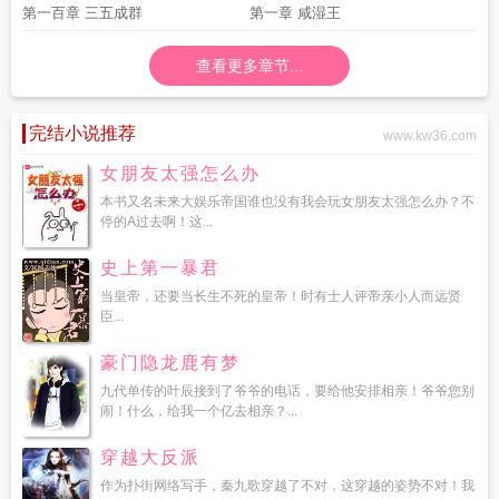
第一百章 三五成群
第一章 咸湿王
查看更多章节...
完结小说推荐
www.kw36.com
女朋友太强怎么办
本书又名未来大娱乐帝国谁也没有我会玩女朋友太强怎么办？不
停的A过去啊！这...
史上第一暴君
当皇帝，还要当长生不死的皇帝！时有士人评帝亲小人而远贤
臣...
豪门隐龙鹿有梦
九代单传的叶辰接到了爷爷的电话，要给他安排相亲！爷爷您别
闹！什么，给我一个亿去相亲？...
穿越大反派
作为扑街网络写手，秦九歌穿越了不对，这穿越的姿势不对！我