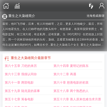
重生之大枭雄简介
沧海煮成酒
/著
最初，他叫飞仔峻，后来，有人叫他峻哥，之后，更多人叫他峻少，最后，所有
人叫他霍先生。在人们称呼他的无数头衔中，有慈善家，有英帝国荣誉爵士，有
电影监制，有江湖大佬，有走私商，还有富豪。当《时代周刊》在把他放上封面
后，用一个词来容纳他所有的头衔，枭雄。且看霍东峻重生在1984年的香港，如
何在这波澜壮阔的时代，如鹰击长空...
重生之大枭雄几个女主
重生之大枭雄txt精
校
重生之大枭雄续集
沧海煮成酒 重生之大枭雄
重生之大枭雄女主角是谁
重生
之大枭雄百度
重生之大枭雄共282章 沧海煮成酒
重生之大枭雄大结局
重生之大
重生之大枭雄简介
最新章节
枭雄TXT
重生之大枭雄 百科
重生之大枭雄全文免费阅读
沧海煮成酒重生之大枭
第六十五章 刀疤的来历
第六十四章 夏明记的陈东
雄
重生之大枭雄 最新章节 无弹窗
重生之大枭雄太监
重生之大枭雄共282章
闹
闹不爱闹重生之大枭雄
重生之大枭雄沧海煮成酒txt
重生之大枭雄精校版TXT
重
第六十三章 我很认同你
第六十二章 再遇
生之大枭雄正版
重生之大枭雄同类型
重生之大枭雄完整版全文阅读
重生之大枭
雄字数
香港黑道类似重生之大枭雄
重生之大枭雄简介
重生之大枭雄和重生之大
第六十一章 两部电影
第六十章 慈善电影的初衷
英雄哪个好看
重生之大枭雄完结了没
重生之大枭雄断更了吗
重生之大枭雄写完
第五十九章 陆兆棠的喜事
第五十八章 两个熟悉的人
了吗?
重生之大枭雄在哪里看
重生之大枭雄多少字
重生之大枭雄全文
我是黑仔
甘地
重生之大枭雄r
闹闹不爱闹全部作品重生之大枭雄
重生之大枭雄和重生之
第五十七章 筹备电影
第五十六章 善人原来也难当求月票
大英雄有关系么
重生之大枭雄和大英雄的关系
重生之大枭雄和重生之出人头