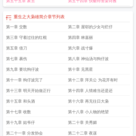
第五十五章 家丑
第五十四章 快艇特警梁诗雅
地
重生之大枭雄为什么不更新了
重生之大枭雄后续
重生之大枭雄全本
重生之
大枭雄女主是谁
重生之大枭雄 闹闹不爱闹
重生之大枭雄精校TXT
重生之大枭雄
闹闹不爱闹
重生之大枭雄txt未删节
重生之大枭雄同类推荐
重生之大枭雄有
重生之大枭雄简介
章节列表
声
重生之大枭雄女主介绍
重生之大枭雄飞仔俊港综尖沙咀之王
重生之大枭雄怎
第一章 交数
第二章 屋邨的少女与烂仔
么样
重生之大枭雄全文阅读
重生之大枭雄余罪
重生之大枭雄作者新书
重生之
大枭雄顶点
重生香港古惑仔重生之大枭雄
重生之大枭雄和重生之大英雄
重生之
第三章 守着过往的红棍
第四章 林嘉丽
大枭雄人物介绍
重生之大枭雄霍东俊
重生之大枭雄全文txt
重生之大枭雄完本了
吗
第五章 借刀
重生之大枭雄好看吗
重生之大枭雄txt八零电子书
第六章 战寸爆
重生之大枭雄笔趣阁
重生
之大枭雄太监了吗
重生之大枭雄 沧海煮成酒
重生之大枭雄起点
重生之大枭雄
第七章 裹伤
第八章 神仙汤与狗仔波
飞仔俊全文阅读
重生之大枭雄飞仔俊
重生之大枭雄霍东浚
重生之大枭雄最新章
节
类似重生之大枭雄
重生之大枭雄txt完整版
重生之大枭雄续写在哪
重生之大
第九章 要坑狗仔波
第十章 见黑星
枭雄百度百科
重生之大枭雄作者其他作品
重生之大枭雄后续在哪能看
重生之大
第十一章 狗仔波完了
第十二章 拜关公 为花开有时
枭雄精校版
重生之大枭雄崛起
重生之大枭雄一共多少章节
重生之大枭雄全本未
删节
重生之大枭雄txt
重生之大枭雄霍东峻
重生之大枭雄txt百度
重生之大枭雄
第十三章 明天开始做正行
第十四章 人情难当还是还
在线阅读
重生之大英雄
重生之大枭雄续写
重生之大枭雄TXT全集
重生之大枭
第十五章 和头酒
第十六章 再无往日大枭
雄无删减版
重生之大枭雄完结了吗
重生之大枭雄为什么断更了
末世重生之大枭
雄
重生之大枭雄烂尾
重生之大枭雄无弹窗全文阅读
重生之大枭雄女主几个
重
第十七章 收数
第十八章 小人物的绝望
生之大枭雄和大英雄
重生之大枭雄后续没有卖的吗
重生之大枭雄 沧海
重生之
大枭雄后续大纲
重生之大枭雄TXT百度资源
重生之大枭雄类似的书
重生之大枭
第十九章 姑爷仔
第二十章 关秀媚
雄女主
重生之大枭雄后续章节
重生之大枭雄TXT奇书网
重生之大枭雄百科
重
第二十一章 分发协会
第二十二章 夜谋
生之大枭雄沧海煮成酒
重生之大枭雄改名了?
重生之大枭雄 免费
重生之大枭雄