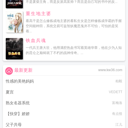
不是废柴主角，而是反派高富帅？而且是自己写的书中的反...
重生地主婆
看高干是怎么修炼成地主婆的看私生女是怎样修炼成学霸的手握
空间能种田，系统交易可益智妖魔恶鬼并不可怕，可怕的是笑
着...
铁血兵魂
一代兵王唐大壮，他用满腔热血书写着英雄华章，他在少为人知
的昆仑之巅铸就了不朽的战神传奇。...
最新更新
www.kw36.com
性感的美艳妈妈
柏毅
夏宫
VEDETT
熟女名器系统
富梅洛
【快穿】娇娇
有点怪
父子共母
江儿