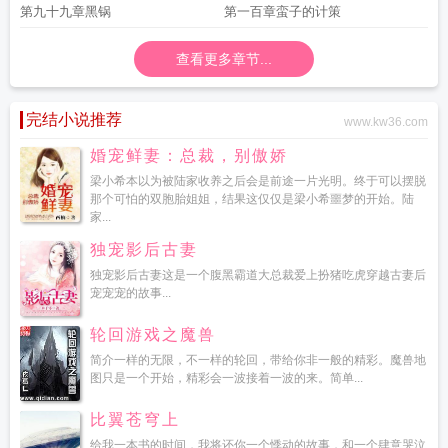
第九十九章黑锅
第一百章蛮子的计策
查看更多章节...
完结小说推荐
www.kw36.com
婚宠鲜妻：总裁，别傲娇
梁小希本以为被陆家收养之后会是前途一片光明。终于可以摆脱
那个可怕的双胞胎姐姐，结果这仅仅是梁小希噩梦的开始。陆
家...
独宠影后古妻
独宠影后古妻这是一个腹黑霸道大总裁爱上扮猪吃虎穿越古妻后
宠宠宠的故事...
轮回游戏之魔兽
简介一样的无限，不一样的轮回，带给你非一般的精彩。魔兽地
图只是一个开始，精彩会一波接着一波的来。简单...
比翼苍穹上
给我一本书的时间，我将还你一个悸动的故事，和一个肆意哭泣