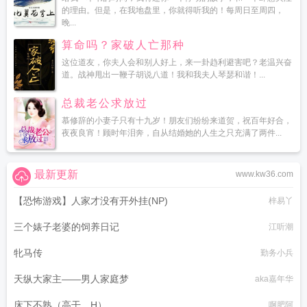
的理由。但是，在我地盘里，你就得听我的！每周日至周四，
晚...
算命吗？家破人亡那种
这位道友，你夫人会和别人好上，来一卦趋利避害吧？老温兴奋
道。战神甩出一鞭子胡说八道！我和我夫人琴瑟和谐！...
总裁老公求放过
慕修辞的小妻子只有十九岁！朋友们纷纷来道贺，祝百年好合，
夜夜良宵！顾时年泪奔，自从结婚她的人生之只充满了两件...
最新更新
www.kw36.com
【恐怖游戏】人家才没有开外挂(NP)
梓易丫
三个婊子老婆的饲养日记
江听潮
牝马传
勤务小兵
天纵大家主——男人家庭梦
aka嘉年华
床下不熟（高干，H）
啊肥阿