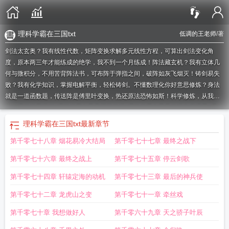
理科学霸在三国txt
低调的王老师
/著
剑法太玄奥？我有线性代数，矩阵变换求解多元线性方程，可算出剑法变化角
度，原本两三年才能练成的绝学，我不到一个月练成！阵法藏玄机？我有立体几
何与微积分，不用苦背阵法书，可布阵于弹指之间，破阵如灰飞烟灭！铸剑易失
败？我有化学知识，掌握电解平衡，轻松铸剑。不懂数理化你好意思修炼？身法
就是一道函数题，传送阵是傅里叶变换，热还原法恐怖如斯！科学修炼，从我做
起。
理科学霸漫画
理科学霸在异界樱花动漫
理科学霸在异界动漫免费观看
理科
学霸的形象
理科学霸在异界百科
理科学霸在异界漫画
理科学霸在三国
理科学
理科学霸在三国txt
最新章节
霸在异界精彩网
异界科学
我在异界信奉科学
用科学征服异界
理科学霸在异界
第千零七十八章 烟花易冷大结局
第千零七十七章 最终之战下
txt免费
学霸理科女在修仙
理科学霸在异界 低调的王老师
理科学霸在异界评
价
理科学霸在异界扶星辰
理科学霸在异界在线观看
理科学霸的
理科学霸在异
第千零七十六章 最终之战上
第千零七十五章 停云剑歌
界女主是谁
理科学霸穿越
理科学霸在异界有声
理科学霸穿越纪事
理科学霸穿
越古代
理科学霸在异界txt精校
理科学霸在异界笔趣阁
理科学霸在异界txt奇书
第千零七十四章 轩辕定海的动机
第千零七十三章 最后的神兵使
网
理科学霸在异界动漫
理科生在异界
理科学霸在异界zip
理科学霸的世界
理
第千零七十二章 龙虎山之变
第千零七十一章 牵丝戏
科生穿越到异世界
学霸理科男
为异界献上科学
理科学霸在异界未删减
理科学
霸在异界txt棉花糖
理科学霸在异界TXT
理科学霸在异界无弹窗
理科学霸在异界
第千零七十章 我想做好人
第千零六十九章 天之骄子叶辰
扶星辰结局
理科学霸在异界 聚合中文网
理科学霸
苟在异界科学
苛在异界研究