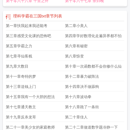
第千零六十八章 千里之外
第千零六十七章 余归晚
科学
理科学霸在异界女主
理科学霸在异界百度百科
和理科学霸谈恋爱
理科学
霸受
理科学霸在异界txt
理科学霸的研究日常
理科学霸在古代的研究日常
理科
学霸在异界几个女主
苟在异界研究科学
重生理科学霸
理科学霸在异界动画
理
理科学霸在三国txt
章节列表
科学霸在异界动漫在线观看
理科学霸在异界 结局怎么样
理科学霸在三国txt
理
第一章扶我起来我还能考
第二章小美人
科学霸在异界的女主
理科学霸在异界txt百度
理科学霸在异界中境界划分
理科学
霸在异界txt全本
理科学霸在异界好看吗
我在异界搞科学
理科生学霸
理科学霸
第三章感受文化课的恐怖吧
第四章学好数理化走遍异界都不怕
在异界氢氧灵根
第五章学霸之力
第六章有秘密
第七章寻仙客栈
第八章惊变
第九章大数目
第十章一次函数都不会你修什么仙
第十一章奇特的梦
第十二章暴力破阵法
第十三章送钱上门
第十四章决不做舔狗
第十五章我有一个大胆的想法
第十六章波动拳
第十七章通天教主
第十八章跪了一条街
第十九章反杀龙哥
第二十章佳人
第二十一章美少女的家庭教师
第二十二章做道数学题冷静一下