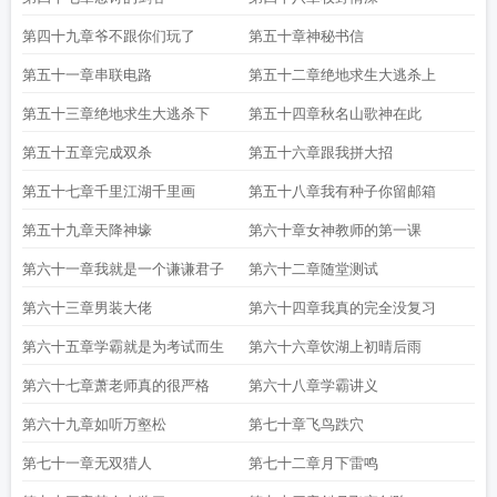
第四十九章爷不跟你们玩了
第五十章神秘书信
第五十一章串联电路
第五十二章绝地求生大逃杀上
第五十三章绝地求生大逃杀下
第五十四章秋名山歌神在此
第五十五章完成双杀
第五十六章跟我拼大招
第五十七章千里江湖千里画
第五十八章我有种子你留邮箱
第五十九章天降神壕
第六十章女神教师的第一课
第六十一章我就是一个谦谦君子
第六十二章随堂测试
第六十三章男装大佬
第六十四章我真的完全没复习
第六十五章学霸就是为考试而生
第六十六章饮湖上初晴后雨
第六十七章萧老师真的很严格
第六十八章学霸讲义
第六十九章如听万壑松
第七十章飞鸟跌穴
第七十一章无双猎人
第七十二章月下雷鸣