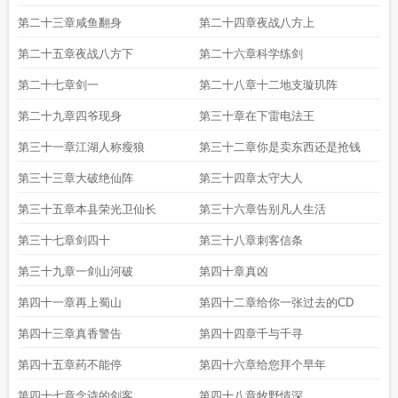
第二十三章咸鱼翻身
第二十四章夜战八方上
第二十五章夜战八方下
第二十六章科学练剑
第二十七章剑一
第二十八章十二地支璇玑阵
第二十九章四爷现身
第三十章在下雷电法王
第三十一章江湖人称瘦狼
第三十二章你是卖东西还是抢钱
第三十三章大破绝仙阵
第三十四章太守大人
第三十五章本县荣光卫仙长
第三十六章告别凡人生活
第三十七章剑四十
第三十八章刺客信条
第三十九章一剑山河破
第四十章真凶
第四十一章再上蜀山
第四十二章给你一张过去的CD
第四十三章真香警告
第四十四章千与千寻
第四十五章药不能停
第四十六章给您拜个早年
第四十七章念诗的剑客
第四十八章牧野情深