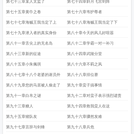
第七十三章某人太监了
第七十四章斜月飞宫剑阵
第七十五章黄巾之卷
第七十六章韦护尊者
第七十七章海贼王我当定了上
第七十八章海贼王我当定了下
第七十九章潜入者的真实身份
第八十章今天的风儿好喧嚣
第八十一章舌尖上的无名岛
第八十二章学霸一对一补习
第八十三章新的征途
第八十四章武陵分堂
第八十五章小朱佩琪
第八十六章不羁之风
第八十七章十八个老婆的谢员外
第八十八章排位赛
第八十九章您的马居被人偷走了
第九十章蛮子搞事情
第九十一章白帛之谜
第九十二章对蛮子表示强烈谴责
第九十三章糖人
第九十四章救我蛮人在这
第九十五章猪队友
第九十六章骤然发难
第九十七章言辞与剑锋
第九十八章兵危