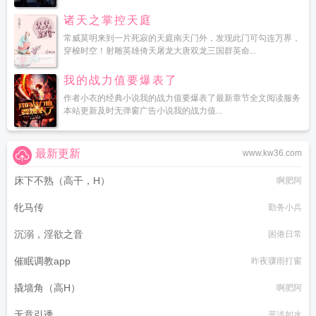
诸天之掌控天庭
常威莫明来到一片死寂的天庭南天门外，发现此门可勾连万界，
穿梭时空！射雕英雄倚天屠龙大唐双龙三国群英命...
我的战力值要爆表了
作者小衣的经典小说我的战力值要爆表了最新章节全文阅读服务
本站更新及时无弹窗广告小说我的战力值...
最新更新
www.kw36.com
床下不熟（高干，H）
啊肥阿
牝马传
勤务小兵
沉溺，淫欲之音
困倦日常
催眠调教app
昨夜骤雨打窗
撬墙角（高H）
啊肥阿
无意引诱
平淡如水