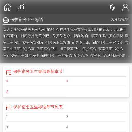
保护宿舍卫生标语
风月煞我
/著
女大学生寝室的关系可以可怕到什么程度？我室友半夜拿刀站在我床边，你说可
怕不可怕。就称呼她为黄心吧，又黄又恶心，挺配她的。
寝室保卫战黄心唐悦
寝
室卫生保证
寝室保安图片
宿舍保卫战攻略
宿舍保卫战
保护宿舍卫生宣传图
寝
室卫生保证书怎么写
保证宿舍卫生
捍卫寝室卫生
保护宿舍
寝室保证书怎么
写?
寝室卫生如何保持
保持宿舍卫生的标语
宿舍战争
寝室保卫战唐悦黄心结
局
保护宿舍卫生标语
寝室卫生保证书500字
保持寝室卫生的标语
保持寝室卫
生的宣传语
寝室危机
宿舍保持卫生的幽默标语
宿舍保持卫生标语
保持寝室卫
保护宿舍卫生标语
最新章节
生的好方法
保持宿舍卫生
宿舍卫生
保持寝室卫生标语
保持寝室卫生
寝室卫生
4
3
怎么保持
宿舍卫生保证书
宿舍保卫战1.6正式版攻略
寝室保研是什么意思
寝室
卫生保洁内容
保护宿舍卫生
保持宿舍卫生的标语卫生
保卫房间
2
保护宿舍卫生标语
章节列表
1
2
3
4