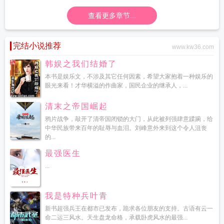
查看更多章节...
完结小说推荐
www.kw36.com
韩娱之我们结婚了
本书是娱乐文，不涉及其它任何因素，希望大家抱着一种娱乐的
眼光来看！才华横溢的作曲家，国民企业的继承人，...
清末之帝国崛起
鸦片战争，敲开了清帝国闭锁的大门，从此被列强肆意蹂躏，给
中华民族带来百年的耻辱与血泪。刘峰意外来到这个令人沮丧
的...
最强医生
...
我是特种兵叶青
新书超强兵王在都市已发布，跪求各位朋友的支持。古语有云一
命二运三风水。天生盘龙命格，承载卧虎风水的最强...