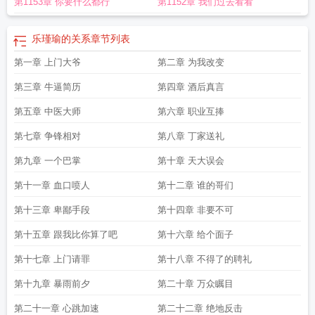
第1153章 你要什么都行
第1152章 我们过去看看
该早就死了吧
心理大师歌词
心理大师电影
心理大师阅读顺序
心理大师故事梗
概
心理大师文戈 丘陵
心理大师悬疑系列
心理大师钟宇全四册免费阅读
心理大
师豆瓣评分
心理大师深渊在线阅读
心理大师文本
心理大师深渊
心理大师乐瑾
乐瑾瑜的关系
章节列表
瑜经历
心理大师罪爱txt资源
乐瑾瑜的关系
心理大师语录
心理大师心媛主角
心
第一章 上门大爷
第二章 为我改变
理大师剧情介绍
著名心理大师
心理大师2沈非
心理大师 钟宇
心理大师人物关
系图
伍志宏心理大师
心理大师模仿
心理大师电影 徐峥
清理大师清理垃圾释放
第三章 牛逼简历
第四章 酒后真言
手机空间
心理大师沈非
宝可梦心理大师
日本著名心理大师
心理大师中文戈结
局
第五章 中医大师
心理大师文戈杀了谁
心理大师 文歌
心理大师豆瓣
第六章 职业互捧
心理大师沈非免费阅
读
心理大师2在线阅读全文
心理大师系列共几部
心理大师梯田人魔讲的是什
第七章 争锋相对
第八章 丁家送礼
么
心理大师简介
心理大师在线阅读免费
心理大师松明
心理大师头像
陈慧琳心
理大师
心理大师 豆瓣
心理大师罪爱在线阅读
心理大师 简介
清理大师一键清理
第九章 一个巴掌
第十章 天大误会
手机垃圾
心理大师徐方圆傅婉柔
当王源碰到心理大师
心理大师罪爱免费阅
第十一章 血口喷人
第十二章 谁的哥们
读
心理大师歌曲
心理大师人物结局解析
心理大师英文
心理大师一共几部
国际
心理大师
心理大师和心媛的
心理学家阿德勒
格洛丽亚与三位心理大师
心理大
第十三章 卑鄙手段
第十四章 非要不可
师梯田人魔最后的结局
心理大师梯田人魔
心理大师钟宇全四册百度
心理大师名
第十五章 跟我比你算了吧
第十六章 给个面子
言
心理大师乐瑾瑜死了
心理大师第四部深渊简介
心理大师有声在线收听
心理
大师海报设计
心理大师丘陵为什么杀掉乐
心理大师结局
心理大师海灵格
心理
第十七章 上门请罪
第十八章 不得了的聘礼
大师宋明
360清理大师官方正版
心理大师钟宇全四册
心理大师贾玲
心里学大
师
心理大师乐瑾瑜和丘陵的故事
心理大师有哪些
心理大师萨提亚说过人的交流
第十九章 暴雨前夕
第二十章 万众瞩目
有五种模式
心理健康海报图片
心理大师荣格自传
心理大师梯田人魔全本
格洛
第二十一章 心跳加速
第二十二章 绝地反击
丽亚和三位心理大师
心理大师的名言
心理学大师
心理大师梯田人魔结局
心理