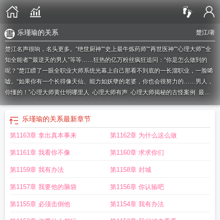
乐瑾瑜的关系
楚江
/著
楚江名声很响，名头更多。“绝世厨神”“史上最牛炼药师”“再世医神”“心理大师”“全
知全能者”“最逆天的男人”等等……狂热的亿万粉丝疯狂追问：“你是怎么做到的
呢？”楚江瞟了一眼全职业大师系统光幕上自己那看不到底的一长溜职业，一脸唏
嘘。“如果你有一个长得像天仙、能力如妖孽的老婆，你也会很努力的……男人，
你懂的！”
心理大师黄仕明哪里人
心理大师有声
心理大师揭秘的古怪案例
最强
心理大师
心理大师 在线阅读
国内心理大师
心理大师文戈为什么死了
心理学大
师照片
心理大师四部顺序
心理大师文歌
心理大师在线阅读全文
心理大师 电
乐瑾瑜的关系
最新章节
影
心理大师港剧
心理大师综艺
如何成为心理大师
心理大师模仿者 钟宇
挑战
第1163章 拿出真本事来
第1162章 为什么这么做
不可能李昌钰和心理大师
心理大师 文戈 乐瑾瑜
心理大师读后感
心理大师顺
序
中国心理大师
心理大师模仿者全文免费阅读
参加过王牌对王牌的心理大
第1161章 我看你不像
第1160章 求求你们
师
心理大师萨提亚
心理大师登场视频
心理大师深渊乐瑾瑜结局
邱凌
心理大师
是谁
心理大师解析
心理大师揭秘最古怪案例pdf
心理大师观后感
心理大师催眠
第1159章 我有办法
第1158章 封城
视频
心理大师电视剧
心理大师陈慧琳
心理大师谁认为抽烟令自己思维活跃并且
第1157章 我要他的脑袋
第1156章 你认输吧
有更旺盛的产出
心理大师起源
心理大师乐瑾瑜结局
心理大师乐瑾瑜
心理大师
宋明简介
王牌对王牌心理大师
清理大师2023最新版
世界心理大师
心理大师谁
第1155章 必须击倒他
第1154章 我有办法
认为抽烟令自己思维活跃并有更旺盛的产出
心理大师有哪些人
心理大师文戈应