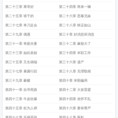
大师徐峥
心理大师免费阅读
世界有名的心理大师
心理大师沈非结局如何
心理
第二十三章 离哥好
第二十四章 再来一辆
大师名字
心理大师有谁
心理大师沈非文戈
心理大师百度百科
颠覆思想的心理
第二十五章 谁干的
第二十六章 恶毒兄妹
大师
心理大师罪爱
心理大师2
心理咨询大师
心理大师乐瑾瑜和丘陵
著名的心
理大师
心理大师梯田人魔在线阅读
著名的心理学家
心理大师好看吗
心理大师
第二十七章 单刀赴会
第二十八章 铁证如山
叫什么
心理大师文戈死亡解读
心理大师深渊结局
精灵之心理大师
心理大师荣
格61句
心理大师是什么意思
心理大师沈哥是谁
心理大师王牌
心理大师弗洛伊
第二十九章 偶遇
第三十章 好消息坏消息
德
心理分析大师
犯罪心理大师
心理大师排行榜
心理大师沈非是正常人吗
第三十一章 奇葩夫妻
第三十二章 麻烦大了
第三十三章 如此表姐
第三十四章 本职工作
第三十五章 又生祸端
第三十六章 遗产
第三十七章 暴露行踪
第三十八章 无理取闹
第三十九章 豪赌
第四十章 米勒骗局
第四十一章 自寻死路
第四十二章 大发雷霆
第四十三章 牛皮吹爆
第四十四章 坐怀不乱
第四十五章 枉为人师
第四十六章 要有尊严
第四十七章 不择手段
第四十八章 冤枉