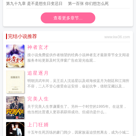
第九十九章 是不是想生日变忌日
第一百张 你们想怎么死
查看更多章节...
完结小说推荐
www.kw36.com
神者玄才
搜小说免费提供作者独望的经典小说神者玄才最新章节全文阅读
服务本站更新及时无弹窗广告欢迎光临观...
追星逐月
明朝洪武年间，吴王后人沈追星以及靖海侯蓝月为朝廷和江湖所
不容，二人不甘心接受命运安排，奋起抗争，借助宝藏以及...
完美人生
关于完美人生李谦重生了。另外一个时空的1995年。在这里，
他当然比普通人更容易获得成功。但成功是什么...
上门狂婿
十五年生死历练的豪门阔少，因家族逼迫愤然离去，成为小城二