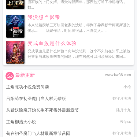
流家族的上门女婿。遭受冷眼两年，那夜他打通了神秘电话，
数...
我没想当影帝
本来想着攒够三万块回老家的沈明，得到了异界影帝柯明斯基的
传承… 华娱作品，时间线很乱，不喜勿入…...
变成血族是什么体验
变成吸血鬼是什么体验？向坤没想到，这个不久前在知乎上被他
把答案当成故事来看的问题，现在居然可以用亲身经历来回...
最新更新
www.kw36.com
主角陈功小说免费阅读
小枪
吕阳苟在初圣魔门当人材无错版
鹤守月满池
从斩妖除魔开始长生不死番外最新章节
陆月十九
主角柳浩天小说
云朵cc
苟在初圣魔门当人材最新章节吕阳
鹤守月满池