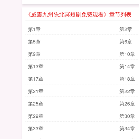
《威震九州陈北冥短剧免费观看》章节列表
第1章
第2章
第5章
第6章
第9章
第10章
第13章
第14章
第17章
第18章
第21章
第22章
第25章
第26章
第29章
第30章
第33章
第34章