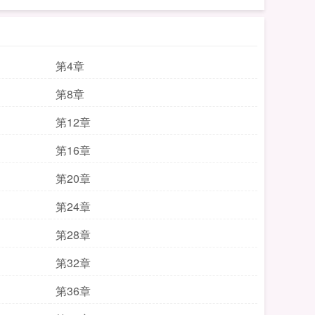
第4章
第8章
第12章
第16章
第20章
第24章
第28章
第32章
第36章