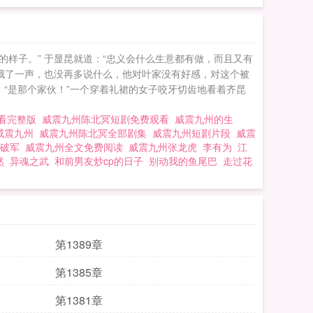
的样子。” 于显昆就道：“忠义会什么生意都有做，而且又有
昆仑哦了一声，也没再多说什么，他对叶家没有好感，对这个被
“是那个家伙！”一个穿着礼裙的女子咬牙切齿地看着齐昆
观看完整版
威震九州陈北冥短剧免费观看
威震九州的生
威震九州
威震九州陈北冥全部剧集
威震九州短剧片段
威震
破军
威震九州全文免费阅读
威震九州张龙虎
李有为
江
然
异魂之武
和前男友炒cp的日子
别动我的鱼尾巴
走过花
第1389章
第1385章
第1381章