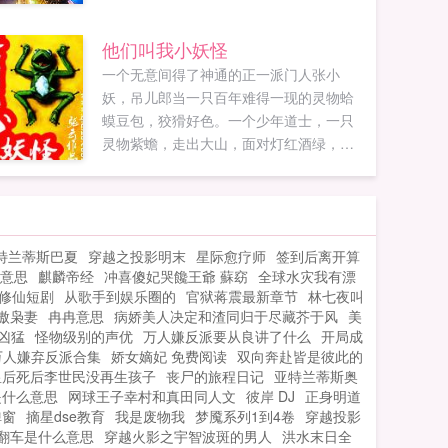
其他竞争者。...
他们叫我小妖怪
一个无意间得了神通的正一派门人张小
妖，吊儿郎当一只百年难得一现的灵物蛤
蟆豆包，狡猾好色。一个少年道士，一只
灵物紫蟾，走出大山，面对灯红酒绿，看
相摸骨堪舆测命，坑蒙拐骗拍黒砖斗高人
淘古玩赚大钱，替天行道。置身黑暗官
场，直面恩怨情仇，享受声色犬马，却俨
然不知道自己身上埋藏这个一个惊天秘密
特兰蒂斯巴夏
穿越之投影明末
星际愈疗师
签到后离开算
让权贵弯腰，让同行低头，让明星捶腿，
意思
麒麟帝经
冲喜傻妃哭饞王爺 蘇窈
全球水灾我有漂
让黑道乱抖，让猴子翻跟，让石头冒油！
修仙短剧
从歌手到娱乐圈的
官狱蒋震最新章节
林七夜叫
被称为妖孽一般的存在，但那颗闷骚的道
傲枭妻
冉冉意思
病娇美人决定和渣同归于尽藏芥于风
美
心，始终未变！张小妖豆包，你叫一声咱
凶猛
怪物级别的声优
万人嫌反派要从良讲了什么
开局成
就收钱财，叫两声，咱就搂女人，怎样？
万人嫌弃反派合集
娇女嫡妃 免费阅读
双向奔赴皆是彼此的
豆包咕咕咕！张小妖我擦！你这劣货难道
皇后死后李世民没再生孩子
丧尸的旅程日记
亚特兰蒂斯奥
是什么意思
网球王子幸村和真田同人文
想财色双收！？（小张作品，必是精品，
彼岸 DJ
正身明道
弹窗
摘星dse教育
我是废物我
梦魇系列1到4卷
穿越投影
尽可一看！多支持，多投票！本书群号
翻车是什么意思
穿越火影之宇智波斑的男人
洪水末日全
51447463，欢迎加入。）...