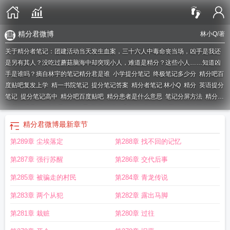
精分君微博
林小Q
/著
关于精分者笔记：团建活动当天发生血案，三十六人中毒命丧当场，凶手是我还
是另有其人？没吃过蘑菇脑海中却突现小人，难道是精分？这些小人……知道凶
手是谁吗？摘自林宇的笔记
精分君是谁
小学提分笔记
终极笔记多少分
精分吧百
度贴吧复发上学
精一书院笔记
提分笔记答案
精分者笔记 林小Q
精分
英语提分
笔记
提分笔记高中
精分吧百度贴吧
精分患者是什么意思
笔记分屏方法
精分吧
百度贴吧最新
精分最好的结局
数学笔记分几部分
数分笔记图片
精分百度贴
吧
打开笔记分屏
提分笔记那个好
笔记分类怎么分
精分君是什么意思
精分患者
精分君微博
最新章节
吧
提分笔记内容
精分病人最后结局
提分笔记是什么
终极笔记开分
精分日
第289章 尘埃落定
第288章 找不回的记忆
常
精分患者最终结局
精分最终结果
笔记怎么分屏
分屏笔记软件
提分笔记有没
有用
145分笔记
提分笔记怎么用
什么是提分笔记
高中提分笔记
精讲精练笔
第287章 强行苏醒
第286章 交代后事
记
大学数分笔记
名师精讲笔记
大一数分笔记
提分笔记视频
分屏软件
送分笔
记是什么
微机分笔记
提分笔记怎么样
笔记分屏操作
精分剧本女
初中提分笔
第285章 被骗走的村民
第284章 青龙传说
记
提分笔记评价
精分角色的台词
精点阅读笔记
分乐笔记软件
精分日记剧本剧
第283章 两个从犯
第282章 露出马脚
透
精分吧百度贴吧复发
精分台词
精分患者最好的结局
精分者是什么意思
精分
结局
点精网培训笔记
精分人的结局
精五指笔记
分屏打开笔记
提分笔记语
第281章 栽赃
第280章 过往
文
妇产科分章笔记
精分写手结局
精分的下场
终极笔记分
笔记怎么分盘
精分