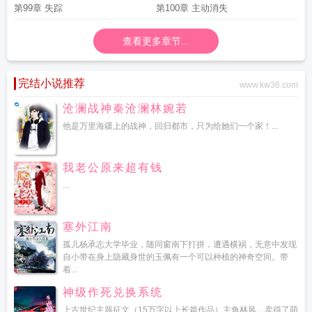
第99章 失踪
第100章 主动消失
查看更多章节...
完结小说推荐
www.kw36.com
沧澜战神秦沧澜林婉若
他是万里海疆上的战神，回归都市，只为给她们一个家！...
我老公原来超有钱
...
塞外江南
孤儿杨承志大学毕业，随同窗南下打拼，遭遇横祸，无意中发现
自小带在身上隐藏身世的玉佩有一个可以种植的神奇空间。带
着...
神级作死兑换系统
上古世纪主题征文（15万字以上长篇作品）主角林风，卖得了萌