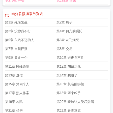
第279章 开会
第278章 旧恶
适合看什么书
精分夫妇是谁
精分君微博
精分君长图
提分笔记哪家好
精分的结
局
精分最坏的结局
精分的日常
精分推荐
精分君微博
章节列表
第1章 死而复生
第2章 疯子
第3章 没你我不行
第4章 何凡的嘱托
第5章 欠钱不还的人
第6章 灰飞烟灭
第7章 自我怀疑
第8章 交易
第9章 又多一个
第10章 谁也挡不住
第11章 顾峰说案
第12章 胡诚之死
第13章 迷信
第14章 想通了
第15章 第四个人
第16章 莫名的绑架
第17章 熟人作案
第18章 两个凶手
第19章 构陷
第20章 暧昧让人受尽委屈
第21章 婚房
第22章 青青草原