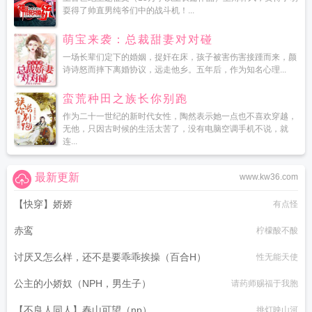
耍得了帅直男纯爷们中的战斗机！...
萌宝来袭：总裁甜妻对对碰
一场长辈们定下的婚姻，捉奸在床，孩子被害伤害接踵而来，颜
诗诗怒而摔下离婚协议，远走他乡。五年后，作为知名心理...
蛮荒种田之族长你别跑
作为二十一世纪的新时代女性，陶然表示她一点也不喜欢穿越，
无他，只因古时候的生活太苦了，没有电脑空调手机不说，就
连...
最新更新
www.kw36.com
【快穿】娇娇
有点怪
赤鸾
柠檬酸不酸
讨厌又怎么样，还不是要乖乖挨操（百合H）
性无能天使
公主的小娇奴（NPH，男生子）
请药师赐福于我胞
【不良人同人】春山可望（np）
挑灯映山河