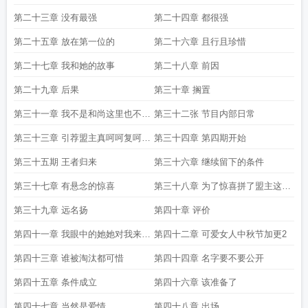
第二十三章 没有最强
第二十四章 都很强
第二十五章 放在第一位的
第二十六章 且行且珍惜
第二十七章 我和她的故事
第二十八章 前因
第二十九章 后果
第三十章 搁置
第三十一章 我不是和尚这里也不是
第三十二张 节目内部日常
庙所以我跑不掉
第三十三章 引荐盟主真呵呵复呵呵
第三十四章 第四期开始
加更
第三十五期 王者归来
第三十六章 继续留下的条件
第三十七章 有悬念的惊喜
第三十八章 为了惊喜拼了盟主这货
要逆天啊加更
第三十九章 远名扬
第四十章 评价
第四十一章 我眼中的她她对我来说
第四十二章 可爱女人中秋节加更2
中秋节加更1
第四十三章 谁被淘汰都可惜
第四十四章 名字要不要公开
第四十五章 条件成立
第四十六章 该准备了
第四十七章 当然是爱情
第四十八章 出场