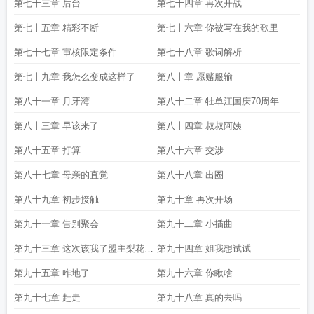
第七十三章 后台
第七十四章 再次开战
第七十五章 精彩不断
第七十六章 你被写在我的歌里
第七十七章 审核限定条件
第七十八章 歌词解析
第七十九章 我怎么变成这样了
第八十章 愿赌服输
第八十一章 月牙湾
第八十二章 牡单江国庆70周年加
更
第八十三章 早该来了
第八十四章 叔叔阿姨
第八十五章 打算
第八十六章 交涉
第八十七章 母亲的直觉
第八十八章 出圈
第八十九章 初步接触
第九十章 再次开场
第九十一章 告别聚会
第九十二章 小插曲
第九十三章 这次该我了盟主梨花散
第九十四章 姐我想试试
落加更
第九十五章 咋地了
第九十六章 你瞅啥
第九十七章 赶走
第九十八章 真的去吗