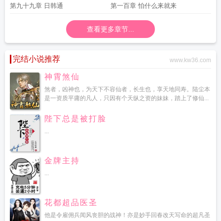
第九十九章 日韩通
第一百章 怕什么来就来
查看更多章节...
完结小说推荐
www.kw36.com
神霄煞仙
煞者，凶神也，为天下不容仙者，长生也，享天地同寿。陆尘本
是一资质平庸的凡人，只因有个天纵之资的妹妹，踏上了修仙...
陛下总是被打脸
...
金牌主持
...
花都超品医圣
他是令雇佣兵闻风丧胆的战神！亦是妙手回春改天写命的超凡圣