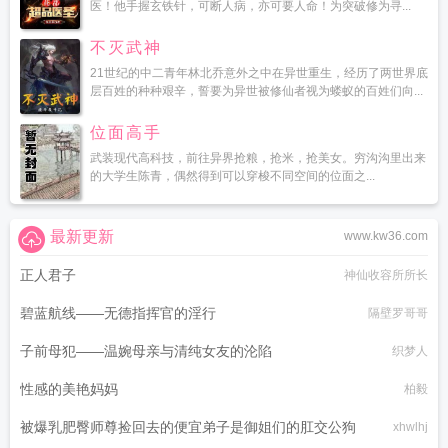
医！他手握玄铁针，可断人病，亦可要人命！为突破修为寻...
不灭武神
21世纪的中二青年林北乔意外之中在异世重生，经历了两世界底
层百姓的种种艰辛，誓要为异世被修仙者视为蝼蚁的百姓们向...
位面高手
武装现代高科技，前往异界抢粮，抢米，抢美女。穷沟沟里出来
的大学生陈青，偶然得到可以穿梭不同空间的位面之...
最新更新
www.kw36.com
正人君子
神仙收容所所长
碧蓝航线——无德指挥官的淫行
隔壁罗哥哥
子前母犯——温婉母亲与清纯女友的沦陷
织梦人
性感的美艳妈妈
柏毅
被爆乳肥臀师尊捡回去的便宜弟子是御姐们的肛交公狗
xhwlhj