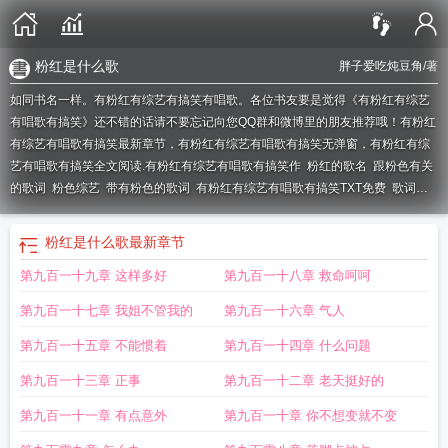
粉红是什么歌
胖子爱吃炖豆角
/著
如同书名一样。有粉红有综艺有搞笑有唱歌。各位书友要是觉得《有粉红有综艺
有唱歌有搞笑》还不错的话请不要忘记向您QQ群和微博里的朋友推荐哦！有粉红
有综艺有唱歌有搞笑最新章节，有粉红有综艺有唱歌有搞笑无弹窗，有粉红有综
艺有唱歌有搞笑全文阅读.
有粉红有综艺有唱歌有搞笑作
粉红的歌名
跟粉色有关
的歌词
粉色综艺
带有粉色的歌词
有粉红有综艺有唱歌有搞笑TXT免费
歌词有
粉红色
有粉红有综艺有唱歌有搞笑女主
歌词里面有粉红色
带粉红色的歌词
粉
红的音乐
歌词中有粉色的歌曲
有一首歌歌词里有粉红色是什么歌
带有粉红色的
粉红是什么歌
最新章节
歌词
粉红 综艺
歌词中带有粉色的歌
有个歌手总是粉红色
有关粉红色的歌
第九百一十九章 这样多好
第九百一十八章 救命呵呵
曲
粉红组合
有粉红有综艺有唱歌有搞笑TXT
有粉墨的综艺
带有粉红色歌词的
歌曲
有粉红有综艺有唱歌有搞笑无弹窗
粉红的歌
歌词有粉色的歌
粉红 歌
第九百一十七章 我姐不管我的
第九百一十六章 气人
曲
歌词有粉红色是什么歌
歌词有粉红色的
唱粉红色的歌是哪个唱的
有粉色的
歌词
歌词里有粉红色的歌
粉红的歌有哪些
有粉红有综艺有唱歌有搞笑txt百
第九百一十五章 不能惯着
第九百一十四章 什么问题
度
关于粉红的歌
和粉色有关的歌名
歌词带粉色的歌
歌词中有粉红色的歌
歌词
第九百一十三章 正事
第九百一十二章 老天挺好的
里有粉色的歌曲
粉红是什么歌
和粉色有关的歌
带粉色的歌名
有粉红有综艺有
唱歌有搞笑免费阅读全文
第九百一十一章 有点意外
第九百一十章 你不想变就不变