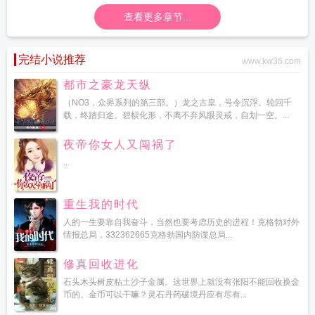
查看更多章节...
完结小说推荐
www.kw36.com
都市之豪龙天纵
（NO3，众界系列的第三部。）龙之古皇，号令沉浮。轮回千
载，终踏归途。碧棂化形，不离不弃风眼灵戒，自划一空。...
夜帝你女人又闯祸了
...
重生我的时代
人的一生要靠自我奋斗，当然也要考虑历史的进程！克格勃对外
情报总局，332362665克格勃国内防谍总局...
修真回收进化
石头木头树皮粘土沙子金属。这世界上就没有张阳不能回收换金
币的。金币可以干嘛？灵石丹药破境丹应有尽有...