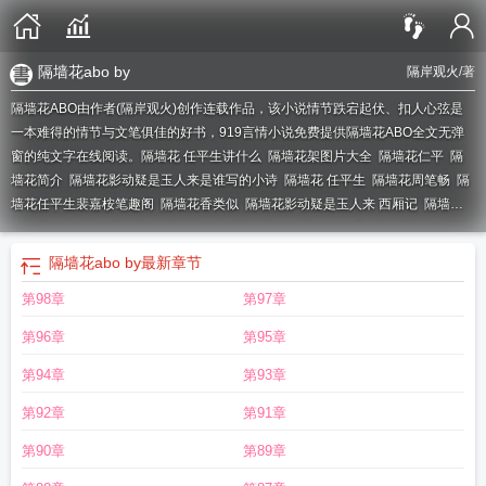
隔墙花abo by
隔岸观火
/著
隔墙花ABO由作者(隔岸观火)创作连载作品，该小说情节跌宕起伏、扣人心弦是
一本难得的情节与文笔俱佳的好书，919言情小说免费提供隔墙花ABO全文无弹
窗的纯文字在线阅读。
隔墙花 任平生讲什么
隔墙花架图片大全
隔墙花仁平
隔
墙花简介
隔墙花影动疑是玉人来是谁写的小诗
隔墙花 任平生
隔墙花周笔畅
隔
墙花任平生裴嘉桉笔趣阁
隔墙花香类似
隔墙花影动疑是玉人来 西厢记
隔墙花
by任平生笔趣阁
隔墙花免费阅读全文
隔墙花by任平生大结局
隔墙花影动
隔墙
花长佩
隔墙花开曳别枝
不分南北(兄弟1v2)
隔墙花弄影
隔墙花全文免费阅
隔墙花abo by
最新章节
读
隔墙花abo全文阅读
任平生的隔墙花
隔墙花abo txt
隔墙花任平生 (笔趣
第98章
第97章
阁)
隔墙花 abo
隔墙花任平生类似文推荐
隔墙花po笔趣阁
隔墙花电视剧
隔墙
花仍平生
隔墙花任平牛
隔墙花影动疑是玉人什么
隔墙花by任平TXT百度
隔墙
第96章
第95章
花by任平生
隔墙花by任平生全文阅读
隔墙花ABO隔岸观火
隔墙花歌曲
孽欲隔
墙花
隔墙花任正生讲了什么
隔墙花abo隔岸观火
隔墙花完整
隔墙花仁生平
隔
第94章
第93章
墙花(任平生)完整阅读
隔墙花歌词
隔墙花任平生百度
隔墙花任平生
吴雪雯的电
第92章
第91章
影孽缘隔墙花
隔墙花半隐犹见动花枝什么意思
隔墙花1v2笔趣阁
隔墙花 裴嘉
安
隔墙花by任平生TXT百度
隔墙花任平生txt
隔墙花影动疑是玉人来全诗
隔墙
第90章
第89章
花 任何平生
隔墙花txt免费阅读
偷错隔墙花
隔墙花格装修效果图
隔墙花的意