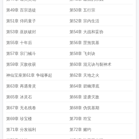
第49章 百宗选徒
第50章 五行宗
第51章 侍药童子
第52章 宗内生活
第53章 巫妖破封
第54章 大战和妥协
第55章 十年后
第56章 罡煞筑基
第57章 宗门械斗
第58章 飞剑诀
第59章 灭敌收获
第60章 混元诀与裂神术
神仙宝座第61章 争端事起
第62章 天地之火
第63章 再遇青灵
第64章 碧幽潭底
第65章 冰灵石
第66章 逆袭灭敌
第67章 无名残卷
第68章 伪筑基期
第69章 珍宝楼
第70章 符宝
第71章 分发福利
第72章 赌约