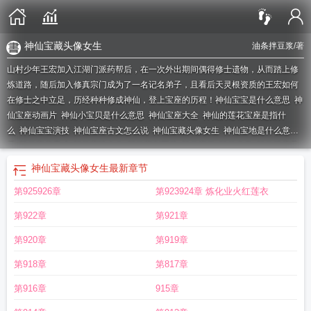
神仙宝藏头像女生
油条拌豆浆
/著
山村少年王宏加入江湖门派药帮后，在一次外出期间偶得修士遗物，从而踏上修
炼道路，随后加入修真宗门成为了一名记名弟子，且看后天灵根资质的王宏如何
在修士之中立足，历经种种修成神仙，登上宝座的历程！
神仙宝宝是什么意思
神
仙宝座动画片
神仙小宝贝是什么意思
神仙宝座大全
神仙的莲花宝座是指什
么
神仙宝宝演技
神仙宝座古文怎么说
神仙宝藏头像女生
神仙宝地是什么意
思
神仙宝座尺寸
神仙宝诰大全
神仙宝剑图片
神仙宝卷
神仙坐像
神仙排序及
各自的法宝
神仙座次表
神仙宝藏女孩是什么意思
神仙宝座九节钢鞭
神仙的座
神仙宝藏头像女生
最新章节
位叫什么
神仙宝宝图片
神仙宝座图片大全
神仙宝藏是什么意思
神仙宝座txt
神
第925926章
第923924章 炼化业火红莲衣
仙宝座全图鉴
有莲花宝座的神仙
神仙宝诞
神仙前座
神仙宝座图片
神仙宝藏头
像
神仙宝座类似
神仙宝鉴
神仙宝座素材
神仙宝物排行
哪位神仙坐莲花宝
第922章
第921章
座
神仙的宝座叫什么
神仙的宝贝叫什么名字
神仙宝座安置在人心里有关的经文
在哪章哪节里面
神仙法宝
神仙宝宝
神仙法宝图片与名称
神仙宝物
神仙大宝贝
第920章
第919章
是什么意思
神仙宝藏
神仙宝座名字
第918章
第817章
第916章
915章