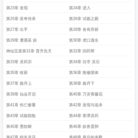
第23章 发现
第24章 进入
第25章 巫奇传承
第26章 试炼之殿
第27章 出手
第28章 各有所获
第29章 遭遇巫 妖
第30章 虎口逃生
神仙宝座第31章 晋升先天
第32章 回药帮
第33章 灵药宗
第34章 坊市 灵石
第35章 收获
第36章 散修团体
第37章 炼丹上
第38章 炼丹下
第39章 仙会开启
第40章 万灵青藤花
第41章 伤亡惨重
第42章 发现与追杀
第43章 试炼惊险
第44章 寒潭灵药
第45章 墨纹蟒
第46章 妖兽蛋卵
第47章 错失灵花
第48章 最后的杀戮