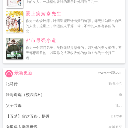
上的女人。一场精心设计的谋杀让她回到了九十...
爱上病娇秦先生
作为一名设计师，叶清逸能设计出梦幻绚丽，却无法勾画出自己
的人生，这世上，幸运的人千篇一律，不幸的人各有各的伤
悲，...
都市最强小道
作为一个宗门弟子，吴刚无疑是悲催的，因为他的美女师傅，整
天都想着杀他，以双修之法吸收收他的修为！作为一个打工
者，...
最新更新
www.kw36.com
牝马传
勤务小兵
静海旖旎（校园高H）
rr旖
父子共母
江儿
【五梦】背这五条，悟透
DarcyK
宅男侵入動漫世界
夜神月牙