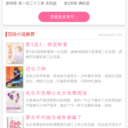
第99章 第一百三十三掌 灵药园
第100章 腾蛇蛋
查看更多章节...
完结小说推荐
www.kw36.com
娶1送1：独宠鲜妻
娶1送1独宠鲜妻第一次见面，她被他拖进小黑屋第二次见面，把
她吓到腿软第三次见面...
进化刀神
莫欺少年穷卑微，终须有日凌苍天！少年重生异世，借崩玉无限
进化，领悟刀之道，打破所有瓶颈，与同伴红颜知...
此生不负卿心全文免费阅读
主角秦怡严易泽新郎出轨闺蜜，秦怡一气之下嫁给了众所周知的
严家傻子少爷严易泽，做好了守一辈子活寡的准备，谁知...
重生年代她当咸鱼躺赢了
全文免费赵枔前世摸爬滚打成了上市公司总裁，站在金字塔尖子