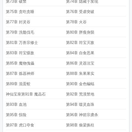
第73章 破禁
第74章 隐藏于发现
第75章 贪吃贪睡
第76章 受虐突破
第77章 封灵谷
第78章 火谷
第79章 洗髓伐毛
第80章 胖瘦身陨
第81章 万兽宗修士
第82章 符宝灭敌
第83章 符宝慑敌
第84章 自食恶果
第85章 魔物傀儡
第86章 灵器法宝
第87章 炼器神师
第88章 朱果果实
第89章 混蛋蛟
第90章 金色蝙蝠
神仙宝座第91章 魔晶石
第92章 荒漠禁地
第93章 血池
第94章 噬灵血珠
第95章 惊险
第96章 神箭宗袭杀
第97章 虎口夺食
第98章 偷梁换柱