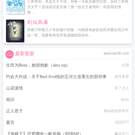
三界有别，本是互不干涉，却有一天妖女横空出世，自此三界再
无太平？是福音还是灾难？第一妖女王者驾到，却是萌生情
愫，...
剑仙风暴
李燃刀带着几十年的修行经验，与精湛奇妙的灵药术重生回少年
这一世，他要将前世所有遗憾统统弥补...
最新更新
www.kw36.com
生而为Beta，她很抱歉（abo np)
犬眉
约会大作战：关于Bed End线的五河士道重生的那些事
虚无圣母
山花漫情
未了之人
相识
yuyu
正人君子
神仙收容所所长
夏宫
VEDETT
【海贼王】恋爱哪有一帆风顺（剧情NP）
飙马厉刀