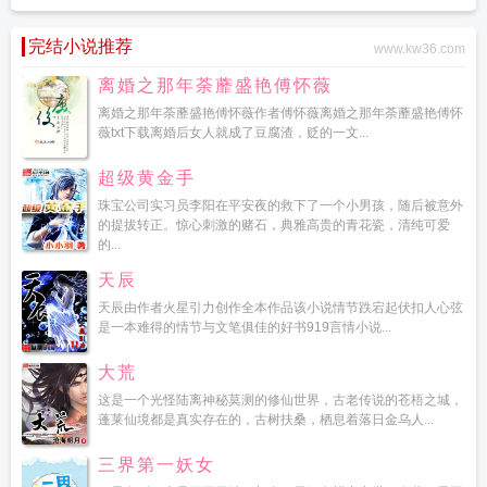
完结小说推荐
www.kw36.com
离婚之那年荼蘼盛艳傅怀薇
离婚之那年荼蘼盛艳傅怀薇作者傅怀薇离婚之那年荼蘼盛艳傅怀
薇txt下载离婚后女人就成了豆腐渣，贬的一文...
超级黄金手
珠宝公司实习员李阳在平安夜的救下了一个小男孩，随后被意外
的提拔转正。惊心刺激的赌石，典雅高贵的青花瓷，清纯可爱
的...
天辰
天辰由作者火星引力创作全本作品该小说情节跌宕起伏扣人心弦
是一本难得的情节与文笔俱佳的好书919言情小说...
大荒
这是一个光怪陆离神秘莫测的修仙世界，古老传说的苍梧之城，
蓬莱仙境都是真实存在的，古树扶桑，栖息着落日金乌人...
三界第一妖女