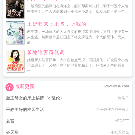
一艘偷渡的船漂泊在海洋上，船长却离奇失踪，剩下十五个人险
中求生十五个人逃命来到一座荒芜小岛上，却发现这不是一个...
王妃归来：王爷，听我的
两年前，一场莫名的大火将文府烧得灰飞烟灭，文府上下没有一
人生还。然而整个圣江国上下将文府视为一个大的忌讳，无人
敢...
爹地追妻请低调
她遭亲人陷害怀孕，大出血差点死掉，回国复仇，却被两个小包
子给缠上了，又被小包子的他爹地粘上了。杨依依无奈的看着
一...
最新更新
www.kw36.com
魔王母女的床上秘情（gl乱伦）
洛洛子
平静美好的校园生活
一个兴趣使然的牛头人
夏宫
VEDETT
齐天阙
不吃蛋炒饭