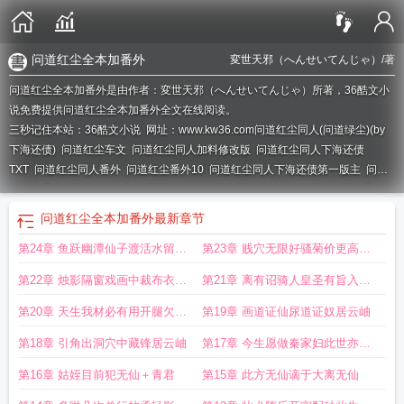
问道红尘全本加番外
変世天邪（へんせいてんじゃ）
/著
问道红尘全本加番外是由作者：変世天邪（へんせいてんじゃ）所著，36酷文小
说免费提供问道红尘全本加番外全文在线阅读。
三秒记住本站：36酷文小说 网址：www.kw36.com
问道红尘同人(问道绿尘)(by
下海还债)
问道红尘车文
问道红尘同人加料修改版
问道红尘同人下海还债
TXT
问道红尘同人番外
问道红尘番外10
问道红尘同人下海还债第一版主
问道
红尘含番外
问道红尘全本加番外
问道红尘同人第一版主15
问道红尘同人天
邪
问道红尘番外十
问道红尘同人人皇流苏
问道红尘同人作者7ko
问道红尘改
问道红尘全本加番外
最新章节
编
问道红尘同人番外16章内容介绍
问道红尘番外整合
问道红尘番外篇9
问道
第24章 鱼跃幽潭仙子渡活水留得
第23章 贱穴无限好骚菊价更高若
红尘同人文
问道红尘同人文黄改
问道红尘补肉
问道红尘 番外篇
问道红尘同人
推荐
问道红尘同人改编
问道红尘同人(纯爱)
问道红尘番外104
问道红尘同人
蚌作依 安安
为奶香故两者皆可操 流苏
第22章 烛影隔窗戏画中裁布衣流
第21章 离有诏骑人皇圣有旨入昭
(下海还债)
问道红尘同人番外篇
问道红尘同人第一版主
问道红尘同人7ko最新
版本更新内容分
苏
阳青君无仙流苏
第20章 天生我材必有用开腿欠干
第19章 画道证仙尿道证奴居云岫
贱母狗居云岫
第18章 引角出洞穴中藏锋居云岫
第17章 今生愿做秦家妇此世亦为
秦家奴青君无仙
第16章 姑姪目前犯无仙＋青君
第15章 此方无仙谪于大离无仙