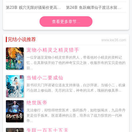
阳青君无仙流苏
苏
第23章 贱穴无限好骚菊价更高若
第24章 鱼跃幽潭仙子渡活水留得
为奶香故两者皆可操 流苏
蚌作依 安安
查看更多章节...
完结小说推荐
www.kw36.com
宠物小精灵之精灵猎手
一位穿越至宠物小精灵世界的男人，带着他对小精灵的资料记
忆，在真新镇开始了他的神奇宝贝之旅，收服所有的宝贝是他的
目...
当铺小二要成仙
新书叩天门拜请诸位道友支持捧场，白沙拜谢。当铺小二，机缘
巧合踏上修仙路。无尽的法宝，神奇的法术，瑰丽的修真界...
绝世医帝
无法修行，却悟得绝世医术，炼药炼丹，如吃饭喝水，九品帝丹
更是信手炼来。医道通神的云墨，培养出了战力惊世的一代神
帝...
失联一百五十五天