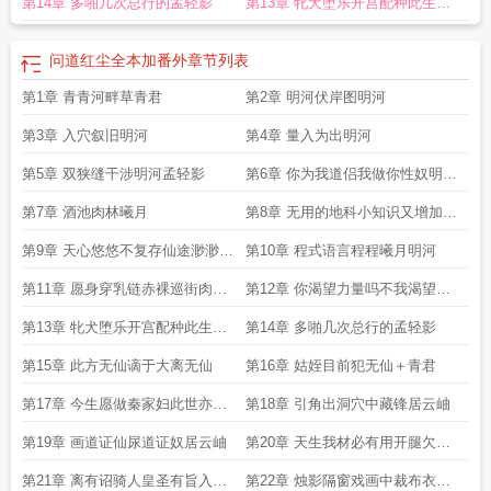
第14章 多啪几次总行的孟轻影
第13章 牝犬堕乐开宫配种此生为
性奴闲时作便器无一不极尽乐也明
问道红尘全本加番外
章节列表
河曦月程程夜翎
第1章 青青河畔草青君
第2章 明河伏岸图明河
第3章 入穴叙旧明河
第4章 量入为出明河
第5章 双狭缝干涉明河孟轻影
第6章 你为我道侣我做你性奴明河
孟轻影
第7章 酒池肉林曦月
第8章 无用的地科小知识又增加了
曦月明河
第9章 天心悠悠不复存仙途渺渺仅
第10章 程式语言程程曦月明河
随君曦月明河
第11章 愿身穿乳链赤裸巡街肉穴
第12章 你渴望力量吗不我渴望肉
走绳跪伏为奴只为与君相伴曦月程
棒曦月明河程程夜翎
第13章 牝犬堕乐开宫配种此生为
第14章 多啪几次总行的孟轻影
程明河
性奴闲时作便器无一不极尽乐也明
第15章 此方无仙谪于大离无仙
第16章 姑姪目前犯无仙＋青君
河曦月程程夜翎
第17章 今生愿做秦家妇此世亦为
第18章 引角出洞穴中藏锋居云岫
秦家奴青君无仙
第19章 画道证仙尿道证奴居云岫
第20章 天生我材必有用开腿欠干
贱母狗居云岫
第21章 离有诏骑人皇圣有旨入昭
第22章 烛影隔窗戏画中裁布衣流