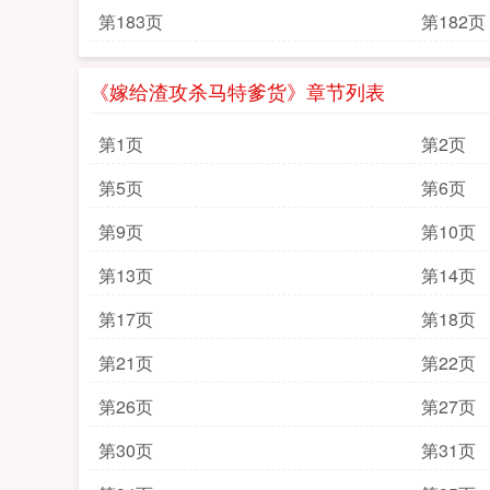
第183页
第182页
《嫁给渣攻杀马特爹货》章节列表
第1页
第2页
第5页
第6页
第9页
第10页
第13页
第14页
第17页
第18页
第21页
第22页
第26页
第27页
第30页
第31页