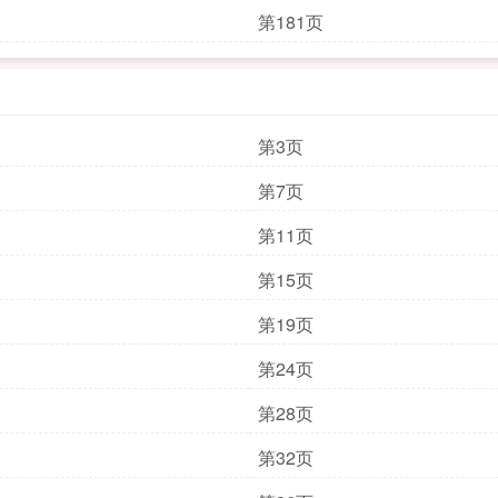
第181页
第3页
第7页
第11页
第15页
第19页
第24页
第28页
第32页