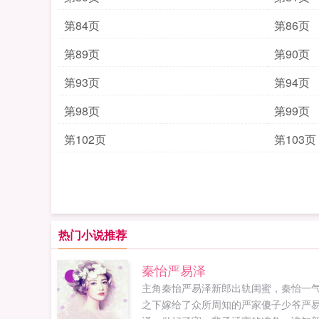
第84页
第86页
第89页
第90页
第93页
第94页
第98页
第99页
第102页
第103页
热门小说推荐
秦怡严易泽
主角秦怡严易泽新郎出轨闺蜜，秦怡一
之下嫁给了众所周知的严家傻子少爷严