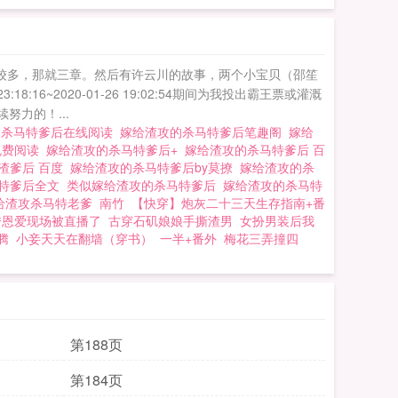
较多，那就三章。然后有许云川的故事，两个小宝贝（邵笙
6~2020-01-26 19:02:54期间为我投出霸王票或灌溉
努力的！...
的杀马特爹后在线阅读
嫁给渣攻的杀马特爹后笔趣阁
嫁给
免费阅读
嫁给渣攻的杀马特爹后+
嫁给渣攻的杀马特爹后 百
渣爹后 百度
嫁给渣攻的杀马特爹后by莫撩
嫁给渣攻的杀
马特爹后全文
类似嫁给渣攻的杀马特爹后
嫁给渣攻的杀马特
给渣攻杀马特老爹
南竹
【快穿】炮灰二十三天生存指南+番
秀恩爱现场被直播了
古穿石矶娘娘手撕渣男
女扮男装后我
腾
小妾天天在翻墙（穿书）
一半+番外
梅花三弄撞四
第188页
第184页