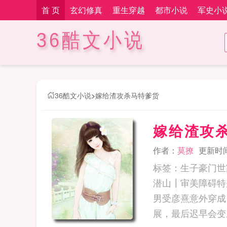
首 页
玄幻修真
重生穿越
都市小说
军史小
36酷文小说
36酷文小说
>
嫁给渣攻杀马特爹货
嫁给渣攻
作者：
莫撩
更新时间：
标签：生子豪门世
潜山┃审美障碍特
男受彦熹意外穿成