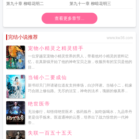
第九十章 柳暗花明二
第九十一章 柳暗花明三
查看更多章节...
完结小说推荐
www.kw36.com
宠物小精灵之精灵猎手
一位穿越至宠物小精灵世界的男人，带着他对小精灵的资料记
忆，在真新镇开始了他的神奇宝贝之旅，收服所有的宝贝是他的
目...
当铺小二要成仙
新书叩天门拜请诸位道友支持捧场，白沙拜谢。当铺小二，机缘
巧合踏上修仙路。无尽的法宝，神奇的法术，瑰丽的修真界...
绝世医帝
无法修行，却悟得绝世医术，炼药炼丹，如吃饭喝水，九品帝丹
更是信手炼来。医道通神的云墨，培养出了战力惊世的一代神
帝...
失联一百五十五天