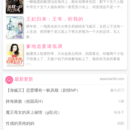
一艘偷渡的船漂泊在海洋上，船长却离奇失踪，剩下十五个人险
中求生十五个人逃命来到一座荒芜小岛上，却发现这不是一个...
王妃归来：王爷，听我的
两年前，一场莫名的大火将文府烧得灰飞烟灭，文府上下没有一
人生还。然而整个圣江国上下将文府视为一个大的忌讳，无人
敢...
爹地追妻请低调
她遭亲人陷害怀孕，大出血差点死掉，回国复仇，却被两个小包
子给缠上了，又被小包子的他爹地粘上了。杨依依无奈的看着
一...
最新更新
www.kw36.com
【海贼王】恋爱哪有一帆风顺（剧情NP）
飙马厉刀
静海旖旎（校园高H）
rr旖
魔王母女的床上秘情（gl乱伦）
洛洛子
性感的美艳妈妈
柏毅