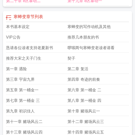
第二十章 e区暴动二
第十九章 e区暴动一
寒蝉变
章节列表
本书基本设定
寒蝉变的写作动机及其他
VIP公告
推荐几本朋友的书
恳请各位读者支持老夏新书
啰嗦两句寒蝉变老读者请看
推荐大宋之天子门生
契子
第一章 遇险
第二章 复活
第三章 宇宙九界
第四章 奇迹的前奏
第五章 第一桶金一
第六章 第一桶金 二
第七章 第一桶金 三
第八章 第一桶金 四
第九章 初识佳人
第十章 赌场风云一
第十一章 赌场风云二
第十二章 赌场风云三
第十三章 赌场风云四
第十四章 赌场风云五