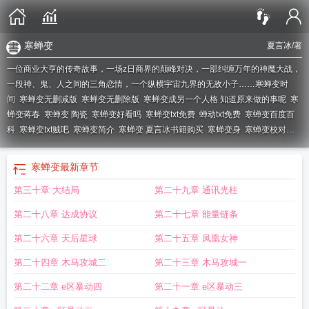
寒蝉变
夏言冰
/著
一位商业大亨的传奇故事，一场z日商界的颠峰对决，一部纠缠万年的神魔大战，
一段神、鬼、人之间的三角恋情，一个纵横宇宙九界的无敌小子……
寒蝉变时
间
寒蝉变无删减版
寒蝉变无删除版
寒蝉变成另一个人格 知道原来做的事呢
寒
蝉变蒋春
寒蝉变 陶瓷
寒蝉变好看吗
寒蝉变txt免费
蝉动txt免费
寒蝉变百度百
科
寒蝉变txt贼吧
寒蝉变简介
寒蝉变 夏言冰书籍购买
寒蝉变身
寒蝉变校对
txt
寒蝉变是哪一年
寒蝉变全文阅读
寒蝉变quanwenxiazai
寒蝉变全文免费阅
读
寒蝉变 夏言冰排行
寒蝉变量的函数叫做什么函数
寒蝉变 夏言冰
寒蝉变全
寒蝉变
最新章节
文
寒蝉变类似
寒蝉变有声
寒蝉变TXT
寒蝉变 第1章
寒蝉变讲了什么
寒蝉变全
第三十章 大结局
第二十九章 通讯光柱
本精校贼吧
寒蝉变心法
寒蝉变免费阅读
寒蝉变形金刚
寒蝉变态名场面
寒蝉变
校对
寒蝉变 by七月流水
第二十八章 达成协议
第二十七章 能量链条
第二十六章 天后星球
第二十五章 凤凰女神
第二十四章 木马攻城二
第二十三章 木马攻城一
第二十二章 e区暴动四
第二十一章 e区暴动三