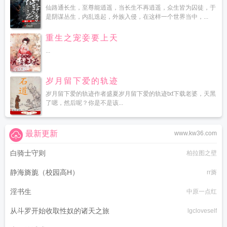
仙路通长生，至尊能逍遥，当长生不再逍遥，众生皆为囚徒，于
是阴谋丛生，内乱迭起，外族入侵，在这样一个世界当中，...
重生之宠妾要上天
...
岁月留下爱的轨迹
岁月留下爱的轨迹作者盛夏岁月留下爱的轨迹txt下载老婆，天黑
了嗯，然后呢？你是不是该...
最新更新
www.kw36.com
白骑士守则
柏拉图之壁
静海旖旎（校园高H）
rr旖
淫书生
中原一点红
从斗罗开始收取性奴的诸天之旅
lgcloveself