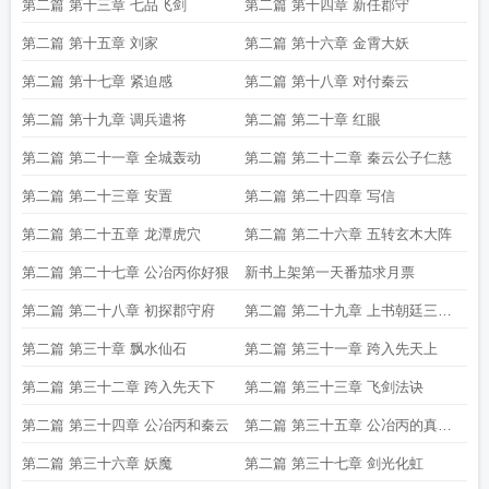
第二篇 第十三章 七品飞剑
第二篇 第十四章 新任郡守
第二篇 第十五章 刘家
第二篇 第十六章 金霄大妖
第二篇 第十七章 紧迫感
第二篇 第十八章 对付秦云
第二篇 第十九章 调兵遣将
第二篇 第二十章 红眼
第二篇 第二十一章 全城轰动
第二篇 第二十二章 秦云公子仁慈
第二篇 第二十三章 安置
第二篇 第二十四章 写信
第二篇 第二十五章 龙潭虎穴
第二篇 第二十六章 五转玄木大阵
第二篇 第二十七章 公冶丙你好狠
新书上架第一天番茄求月票
第二篇 第二十八章 初探郡守府
第二篇 第二十九章 上书朝廷三更
完毕
第二篇 第三十章 飘水仙石
第二篇 第三十一章 跨入先天上
第二篇 第三十二章 跨入先天下
第二篇 第三十三章 飞剑法诀
第二篇 第三十四章 公冶丙和秦云
第二篇 第三十五章 公冶丙的真面
目
第二篇 第三十六章 妖魔
第二篇 第三十七章 剑光化虹