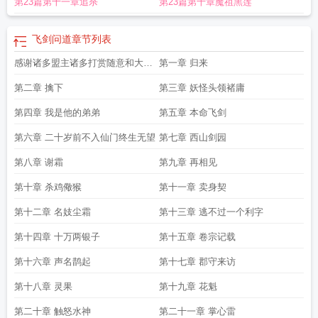
第23篇第十一章追杀
第23篇第十章魔祖黑莲
问道字数
飞剑问道之无敌剑仙
飞剑问道和沧元图哪个好看
飞剑问道等级境界划
分
飞剑问道伊萧最后结局
飞剑问道动漫免费观看
飞剑问道免费阅读
飞剑问道
有声在线收听
飞剑问道大昌世界到底有什么秘密
飞剑问道笔趣阁免费阅读
飞剑
飞剑问道
章节列表
问道txt完整版
飞剑问道境界详细划分
飞剑问道为什么说秦云被绿了
飞剑问道完
感谢诸多盟主诸多打赏随意和大家
第一章 归来
结了吗
飞剑问道主角
飞剑问道有没有后续
飞剑问道好看吗
飞剑问道几个女
主
飞剑问道女主是谁
飞剑问道漫画免费观看
飞剑问道和莽荒纪
飞剑问道漫
聊聊
第二章 擒下
第三章 妖怪头领褚庸
画
飞剑问道全本TXT
飞剑问道好看吗知乎
飞剑问道精校版TXT
飞剑问道男
主
第四章 我是他的弟弟
飞剑问道书评
飞剑问道笔趣阁无弹窗
第五章 本命飞剑
飞剑问道和莽荒纪的关系
飞剑问道
TXT奇书网
飞剑问道百度
飞剑问道等级划分
飞剑问道无弹窗
飞剑问道结局
飞
第六章 二十岁前不入仙门终生无望
第七章 西山剑园
剑问道txt全本
飞剑问道免费阅读全文无弹窗
飞剑问道有声
飞剑问道游戏
飞剑
问道完整版免费全文阅读
飞剑问道起点
飞剑问道女主伊萧结局
飞剑问道无弹窗
第八章 谢霜
第九章 再相见
免费阅读
飞剑问道漫画免费阅读下拉式六漫画
飞剑问道什么意思
飞剑问道之混
第十章 杀鸡儆猴
第十一章 卖身契
沌
飞剑问道TXT
飞剑问道秦云最终实力
飞剑问道秦云最后什么境界
飞剑问道
境界等级划分
飞剑问道 我吃西红柿
飞剑问道尘霜结局
飞剑问道男主有几个女
第十二章 名妓尘霜
第十三章 逃不过一个利字
人
飞剑问道孟欢
飞剑问道什么时候出的
飞剑问道是什么生肖
飞剑问道境界
飞
第十四章 十万两银子
第十五章 卷宗记载
剑问道尘霜结局是什么
飞剑问道后传
飞剑问道漫画免费阅读下拉式
飞剑问道简
介
飞剑问道在线阅读
飞剑问道笔趣阁TXT
飞剑问道一共多少章
飞剑问道评
第十六章 声名鹊起
第十七章 郡守来访
价
飞剑问道多少字
飞剑问道漫画免费
飞剑问道怎么样好看吗
飞剑问道修炼等
级划分
飞剑问道免费全文阅读
飞剑问道漫画下拉式免费观看
飞剑问道免费阅读
第十八章 灵果
第十九章 花魁
无弹窗
飞剑问道女主
飞剑问道人物介绍
飞剑问道无弹窗无广告
第二十章 触怒水神
第二十一章 掌心雷