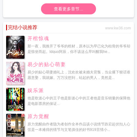
查看更多章节...
完结小说推荐
www.kw36.com
开棺惊魂
那一夜，我推开了爷爷的棺材，原本以为早已化为枯骨的爷爷却
是惊坐而起。ldquo阿辰，你不该这么早叫醒我he...
易少的贴心萌妻
易少的贴心萌妻婚礼上，沈欢欢被未婚夫背叛，当众撂下狠话谁
愿意娶，我就嫁。万万没想到，站起的男人，竟然是...
娱乐派
他是歌迷心中的王子他是影迷心中的王者他是音乐销量的保障他
是电影票房的保证...
原力觉醒
原力觉醒由作者隐为者创作全本作品该小说情节跌宕起伏扣人心
弦是一本难得的情节与文笔俱佳的好书919言情小...