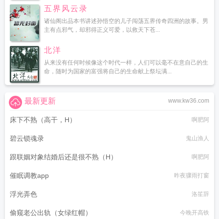
五界风云录
诸仙阁出品本书讲述孙悟空的儿子闯荡五界传奇四洲的故事。男
主有点邪气，却邪得正义可爱，以救天下苍...
北洋
从来没有任何时候像这个时代一样，人们可以毫不在意自己的生
命，随时为国家的富强将自己的生命献上祭坛满...
最新更新
www.kw36.com
床下不熟（高干，H）
啊肥阿
碧云锁魂录
鬼山渔人
跟联姻对象结婚后还是很不熟（H）
啊肥阿
催眠调教app
昨夜骤雨打窗
浮光弄色
洛笙辞
偷窥老公出轨（女绿红帽）
今晚开高铁