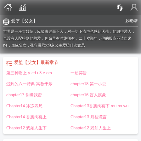
爱堕【父女】
妙犯
/著
世界是一座大妓院，应如晦过而不入，对一切下流声色感到厌倦；他懒得爱人，
也没有人配得到他的爱，但命里有时终须有，二十岁那年，他的报应不请自来
he，血缘父女，孔雀暴君x炮灰公主
爱堕什么意思
爱堕【父女】
最新章节
第三种吻上 y ed u3 c om
一起祷告
迟到的六一特典 寓教于乐
chapter18 第一小忌
chapter17 你瞒我蛮
chapter16 盲人摸象
Chapter14 冰冻四尺
Chapter13香袭肉宴下 rou rouwu 7
co m
Chapter14 香袭肉宴上
Chapter13 月桂谎言
Chapter12 戏如人生下
Chapter12 戏如人生上