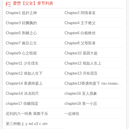
爱堕【父女】
章节列表
Chapter1 捉奸之神
Chapter2 同情者哀
Chapter3 轻飘飘的
Chapter4 王子教父
Chapter5 荆棘之心
Chapter6 白银蛛丝
Chapter7 豌豆公主
Chapter8 父母医者
Chapter9 心之暗面
Chapter10 基因大盗
Chapter11 少生优生
Chapter12 戏如人生上
Chapter12 戏如人生下
Chapter13 月桂谎言
Chapter14 香袭肉宴上
Chapter13香袭肉宴下 rou rouwu 7
co m
Chapter14 冰冻四尺
chapter16 盲人摸象
chapter17 你瞒我蛮
chapter18 第一小忌
迟到的六一特典 寓教于乐
一起祷告
第三种吻上 y ed u3 c om