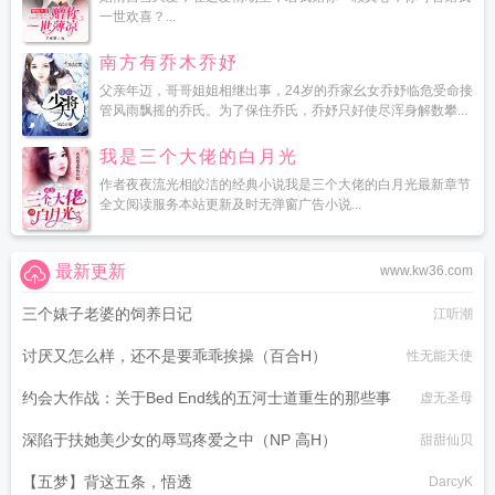
一世欢喜？...
南方有乔木乔妤
父亲年迈，哥哥姐姐相继出事，24岁的乔家幺女乔妤临危受命接
管风雨飘摇的乔氏。为了保住乔氏，乔妤只好使尽浑身解数攀...
我是三个大佬的白月光
作者夜夜流光相皎洁的经典小说我是三个大佬的白月光最新章节
全文阅读服务本站更新及时无弹窗广告小说...
最新更新
www.kw36.com
三个婊子老婆的饲养日记
江听潮
讨厌又怎么样，还不是要乖乖挨操（百合H）
性无能天使
约会大作战：关于Bed End线的五河士道重生的那些事
虚无圣母
深陷于扶她美少女的辱骂疼爱之中（NP 高H）
甜甜仙贝
【五梦】背这五条，悟透
DarcyK