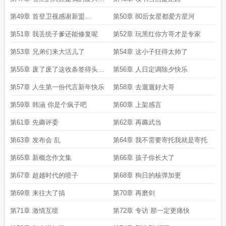
章
第49章 首登卫视感谢新盟
第50章 80后女星都爱方星河
NicholasZS
第51章 我丢统子爹还能修复呢
第52章 玩黑红你方哥才是专家
第53章 兄弟们来大活儿了
第54章 这小子狂得太帅了
第55章 废了废了这收条签得头皮
第56章 人日定调除夕快乐
发麻
第57章 人生第一份代言新年快乐
第58章 去遛遛好大哥
第59章 韩涵 你是个疯子吧
第60章 上架感言
第61章 先薅评委
第62章 再薅武当
第63章 发布会 乱
第64章 我不需要寄托我就是寄托
第65章 新概念作文集
第66章 孩子你长大了
第67章 超越时代的喷子
第68章 狗日的核弹加更
第69章 来往大了搞
第70章 再磨剑
第71章 激情互喷
第72章 专访 那一定更痛快