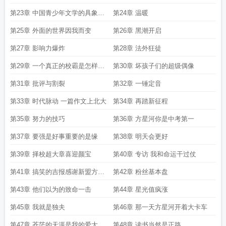
艺术家在线阅读免费
Z世代艺术家笔趣阁免费阅读无弹窗
z世代艺术家抖音
Z世
第23章 中国青少年文学的具象性
第24章 温暖
代艺术家精校版免费
Z世代艺术家第三中文网
全球当代艺术家排名前50
Z世代
偶像
第25章 外面的世界因我而变
第26章 黑潮开启
艺术家最新章节免费
Z世代艺术家无弹窗
全球最知名的50位当代艺术大师
z世
代艺术家免费阅读
Z世代艺术家完结免费
当代世界艺术家
Z世代艺术家免费阅读
第27章 影响力爆炸
第28章 法外狂徒
无弹窗
V世代艺术家
Z世代艺术家TXT
z世代艺术家 笔趣阁
世界艺术家
Z世代
艺术家精校版
z世代艺术家无错笔趣阁
z世代艺术家TXT百度
无防盗在线阅读
Z
第29章 一个真正的校霸是怎样炼
第30章 坏孩子们的超级偶像
世代艺术家原著
z世代艺术家精校无错版
Z世代艺术家笔趣阁
在世艺术家排名
z
成的
第31章 批评与割裂
第32章 一锤定音
世代艺术家TXT全文阅读
第33章 时代脉动 一篇作文上北大
第34章 再踏新征程
第35章 努力的技巧
第36章 方星河你是中考第一
第37章 要强是好事重要的是缘
第38章 明天会更好
第39章 择校超大章喜迎颜宝
第40章 专访 我和命运干过仗
第41章 搞笑的吉报感谢新盟方寸
第42章 粉丝基本盘
山
第43章 他们以为的致命一击
第44章 星光值疯涨
第45章 我就是独夫
第46章 那一天方星河开着大卡车
第47章 苍茫的天涯是我的爱大大
第48章 读书当然是正路