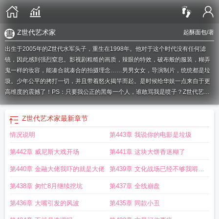
Z世代艺术家
起酥面包
/著
出生于2005年的Z世代水军头子，重生在1998年。他对于这个时代没有任何滤
镜，因此感到强烈窒息。影视剧粗糙的画质，辣眼的特效，破布般的服装，糊弄
鬼一样的妆容，能凑合就凑合的拍摄理念……男男女女，导演制片，统统都是垃
圾。少年公平的拷打一切，并且带着怒火揭竿而起。是时候给华娱一点来自于更
高维度的震撼了！PS：只要我公正的黑每一个人，谁敢骂我是喷子？
Z世代艺术
家第177章
Z世代艺术家精校完整版TXT
Z世代艺术家无弹窗免费
Z世代艺术家
最新章
Z世代艺术家作者起酥面包
Z世代艺术家免费阅读
z世代艺术家起酥面
Z世代艺术家
最新章节
包
z世代艺术家TXT
当代世界著名艺术家
Z世代艺术家最新
z世代艺术家女主是
情况说明
第443章 我说你的电影是垃圾
谁
z世代艺术家阅读
z世代艺术家
世界最著名当代艺术家
z世代艺术家在线阅读
免费完整版
Z世代艺术家奇书网
z世代艺术家笔趣阁无弹窗全文阅读下
z世代艺
第442章 威尼斯大戏开场
第441章 这块大饼香迷糊了
术家贴吧
Z世代艺术家无弹窗阅读
Z世代艺术家顶点中文
世界当代艺术家作品
z
世代艺术家全文
Z世代艺术家全本完结免费
Z世代艺术家在线
Z世代艺术家顶
第440章 金融大佬我吓的就是大佬
第439章 文化战场已经不够我嘚瑟
点
z世代艺术家笔趣阁无错版
z世代艺术家笔趣免费
Z世代艺术家手打无错字
了
第438章 匆忙8月继续挖坑
第437章 全线崩盘
版
Z世代艺术家免费阅读软件
Z世代艺术家篱笆好文学
Z世代艺术家笔趣阁手机
版
z世代艺术家顶点
世界当代艺术家大师
z世代艺术家成毅
Z世代艺术家最新章
第436章 大嘴引发的风波
第435章 同款小丑
节更新
在世的当代艺术家
Z世代艺术家电子书
Z世代艺术家全文免费
Z世代艺