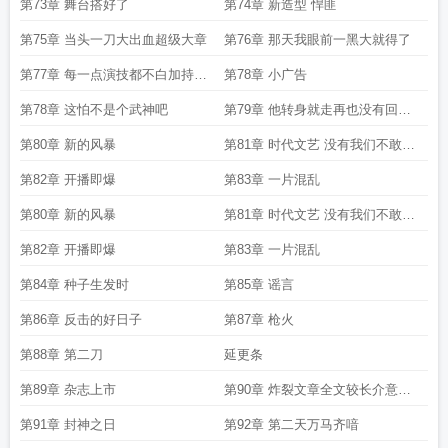
第73章 舞台搭好了
第74章 新造型 悍匪
第75章 当头一刀大出血超级大章
第76章 那天我眼前一黑大就得了
第77章 每一点演技都不白加持续
第78章 小广告
的大
第78章 这怕不是个武神吧
第79章 他转身就走再也没有回头
大
第80章 新的风暴
第81章 时代文艺 没有我们不敢出
的书
第82章 开播即爆
第83章 一片混乱
第80章 新的风暴
第81章 时代文艺 没有我们不敢出
的书
第82章 开播即爆
第83章 一片混乱
第84章 种子生发时
第85章 谣言
第86章 反击的好日子
第87章 枪火
第88章 第二刀
延更条
第89章 杂志上市
第90章 炸裂文章全文较长介意勿
定
第91章 封神之日
第92章 第二天万马齐喑