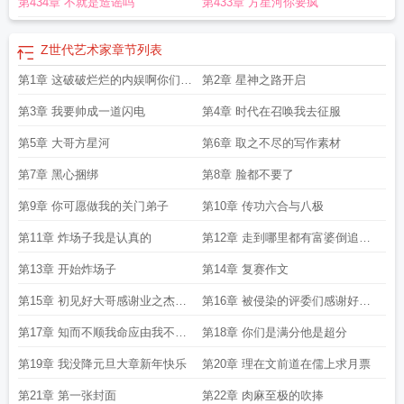
第434章 不就是造谣吗
第433章 方星河你要疯
术家无弹窗笔趣阁
Z世代艺术家最新章节
z世代艺术家 八一中文
Z世代艺术家阅
读
z世代艺术家全文免费
Z世代艺术家笔趣阁无错版
z世代艺术家43
Z世代艺术
家最新章节笔趣阁
Z世代艺术家笔趣阁无弹窗最新章节
Z世代艺术家完整版免
Z世代艺术家
章节列表
费
Z世代艺术家笔趣阁在线
z世代艺术家笔趣阁最新章节
Z世代艺术家笔趣
z世
第1章 这破破烂烂的内娱啊你们可
第2章 星神之路开启
代艺术家百度
z世代艺术家顶点笔趣阁
z世代艺术家无弹窗
Z世代艺术家在线阅
读免费完整版
Z世代艺术家笔趣阁免费阅读
Z世代艺术家笔趣阁最新章节TXT
z
太需要我
第3章 我要帅成一道闪电
第4章 时代在召唤我去征服
世代艺术家 起酥面包
Z世代艺术家TXT免费
z世代艺术家全文阅读
z世代艺术家
完整版免费
第5章 大哥方星河
z世代艺术家超酥面包
z世代艺术家nga
第6章 取之不尽的写作素材
Z世代艺术家无弹窗最新章
节
世界当代艺术大师
z世代艺术家无防盗
z世代艺术家笔趣阁免费阅读
Z世代艺
第7章 黑心捆绑
第8章 脸都不要了
术家在线阅读
z世代艺术家在线阅读
Z世代艺术家免费全文阅读5200
z世代艺术
家免费
Z世代艺术家篱笆好
z世代艺术家有没有女主
z世代艺术家新笔趣阁
Z世
第9章 你可愿做我的关门弟子
第10章 传功六合与八极
代艺术家手打
z世代艺术家全本免费
z世代艺术家作者起酥面包
Z世代艺术家笔
第11章 炸场子我是认真的
第12章 走到哪里都有富婆倒追的
趣阁最新章节
Z世代艺术家免费
Z世代艺术家笔趣阁最新
z世代艺术家无删减版
笔趣阁
z世代艺术家精校版
Z世代艺术家全本免费
Z世代艺术家无弹窗手机版
Z
那些年
第13章 开始炸场子
第14章 复赛作文
世代艺术家TXT百度
Z世代艺术家123读书网
Z世代艺术家全文免费阅读软件
Z
第15章 初见好大哥感谢业之杰体
第16章 被侵染的评委们感谢好朋
世代艺术家无错版
z世代艺术家百度百科
z世代艺术家全文免费阅读
世界著名当
代艺术家有哪些
当代艺术家时间
Z世代艺术家全文免费阅读
Z世代艺术家 起酥
育大哥
友小阿
第17章 知而不顺我命应由我不应
第18章 你们是满分他是超分
面包
Z世代艺术家全本
z世代艺术家 无弹窗
Z世代艺术家笔趣阁无弹窗
Z世代艺
术家笔趣阁5200
由天感
z世代艺术家女主
z世代艺术家最新章节
Z世代艺术家起酥面
第19章 我没降元旦大章新年快乐
第20章 理在文前道在儒上求月票
包
Z世代艺术家最新章节在线阅读
Z世代艺术家百度百科
z世代艺术家免费阅读
第21章 第一张封面
第22章 肉麻至极的吹捧
105
z世代艺术家掌阅中文
z世代艺术家笔趣阁
Z世代艺术家无弹窗 书旗
Z世代