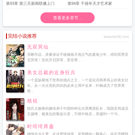
第93章 第三天新闻联播上门
第94章 千禧年天才艺术家
查看更多章节...
完结小说推荐
www.kw36.com
无双冥仙
买断作品，质量保证不能修炼天地元气的废柴少年，得到冥界至
宝冥塔！至此开启冥塔，受至尊...
美女总裁的近身狂兵
一个是纵横地下世界的佣兵之王，一个是叱诧商界风云的美女社
长。从一次次危机四伏的必杀之局中走来，叶枫成为了世界黑
暗...
植祖
陈氏太极拳的嫡传弟子中国特种尖兵黑鹰原队长，现国安局成员
王越锋，被身边的叛徒出卖，不慎中枪后，穿越到一个与...
时绾绾席盏
婚情自当久爱，在这爱情场里，若我赠你一颗真心，你可否赠我