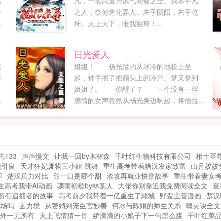
紧
凡，一名武道与炼气同修之士。我本平凡
舌
之人，奈何造化弄人。左手阴阳，右手乾
！
坤。天上天下，唯我独尊！...
日光爱人
老
姐姐！ 杨光猛的从冰冷的地板上坐
不
起，伸手擦了把额头上的冷汗。梦又梦到
？
姐姐了。 你醒了？ 一个没有一丝
感情的女声忽然从杨光身边响起，将他拉...
133
声声慢文
让我一回by木林森
千叶红生物科技有限公司
相士至
姚引良
天才狂妃废物三小姐 跳舞
重生高考带着糟汉发家致富
山月姣姣
师
楚汉兵力对比
甜一口是哪个甜
渣攻再就业快穿故事
重生带着妻女
生高考我带AI动画
骤雨初歇by林某人
大佬你别靠近我免费阅读全文
衰
所有追捕者的故事
高考前夕我带着一亿重生了顾城
野蛮主管漫画
楚汉
战场吗
玄力境
从赘婿到宠臣官妙善
何冰与陈娟的师生关系
噬灵诀全文
外一无所有
天上飞猜猜一肖
娇滴滴的小娘子下一句怎么接
千叶红菜