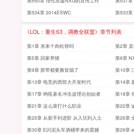
第550章 理性应援NXG的宣传工作
第537
第534章 2014ESWC
第533
LPL
《LOL：重生S3，调教全联盟》章节列表
第1章 亲来个肉松饼吗
第2章 
第5章 回家养猪
第6章 N
第9章 胶带都要撕冒烟了
第10章
第13章 电竞的西部大开发时代
第14章
第17章 哟吼著名冲击波理论创始者
第18章
第21章 这么菜打什么职业
第22章
第25章 从新手到进阶 从入坑到入土
第26章
第30章 E闪泥头车酒桶带来的震撼