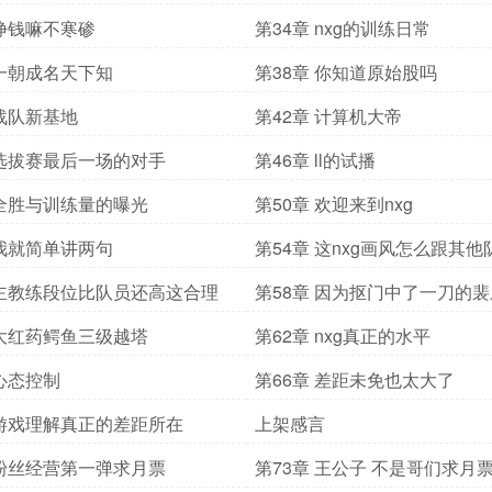
33章 挣钱嘛不寒碜
第34章 nxg的训练日常
第37章 一朝成名天下知
第38章 你知道原始股吗
41章 战队新基地
第42章 计算机大帝
第45章 选拔赛最后一场的对手
第46章 ll的试播
第49章 全胜与训练量的曝光
第50章 欢迎来到nxg
第53章 我就简单讲两句
第54章 这nxg画风怎么跟
第57章 主教练段位比队员还高这合理
第58章 因为抠门中了一刀的
第61章 大红药鳄鱼三级越塔
第62章 nxg真正的水平
65章 心态控制
第66章 差距未免也太大了
第69章 游戏理解真正的差距所在
上架感言
第72章 粉丝经营第一弹求月票
第73章 王公子 不是哥们求月