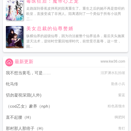
毒医狂后：魔帝心上宠
走路踩到香蕉皮摔死的陌离重生了。重生之后的她不再是曾经的
欧皇，直接变成了非洲人。陌离遇到了一个类似于所有小说男
二...
美女总裁的仙尊赘婿
纵横仙界的超级仙尊，因为功法被整个仙界追杀，最后关头施展
逆天法术，逆转时空重回地球时代，前世受尽羞辱，这一世，
回...
最新更新
www.kw36.com
我不想当黄毛，可是……
汨罗渊水乱拍坡
牝马传
勤务小兵
切勿凝視深淵(人外)
窗蓝
（cod乙女）豢养（nph）
粉色蒸馏水
直不起腰（H）
啊肥阿
那村那人那痞子（H）
青灯