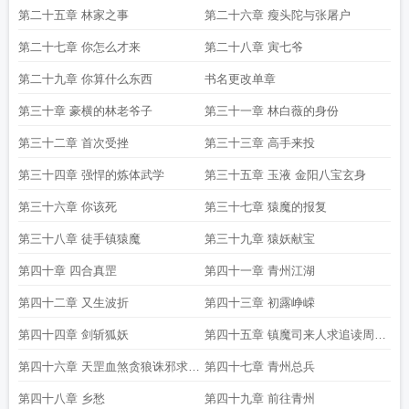
第二十五章 林家之事
第二十六章 瘦头陀与张屠户
第二十七章 你怎么才来
第二十八章 寅七爷
第二十九章 你算什么东西
书名更改单章
第三十章 豪横的林老爷子
第三十一章 林白薇的身份
第三十二章 首次受挫
第三十三章 高手来投
第三十四章 强悍的炼体武学
第三十五章 玉液 金阳八宝玄身
第三十六章 你该死
第三十七章 猿魔的报复
第三十八章 徒手镇猿魔
第三十九章 猿妖献宝
第四十章 四合真罡
第四十一章 青州江湖
第四十二章 又生波折
第四十三章 初露峥嵘
第四十四章 剑斩狐妖
第四十五章 镇魔司来人求追读周二
求追读
第四十六章 天罡血煞贪狼诛邪求追
第四十七章 青州总兵
读求追读
第四十八章 乡愁
第四十九章 前往青州