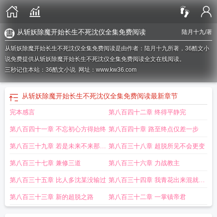
从斩妖除魔开始长生不死沈仪全集免费阅读
陆月十九
/著
从斩妖除魔开始长生不死沈仪全集免费阅读是由作者：陆月十九所著，36酷文小
说免费提供从斩妖除魔开始长生不死沈仪全集免费阅读全文在线阅读。
三秒记住本站：36酷文小说 网址：www.kw36.com
从斩妖除魔开始长生不死沈仪全集免费阅读
最新章节
完本感言
第八百四十二章 终得平静完
第八百四十一章 不忘初心方得始终
第八百四十章 路至终点仅差一步
第八百三十九章 若是未来不来那便
第八百三十八章 超脱所见不会更变
索性如来
第八百三十七章 兼修三道
第八百三十六章 力战教主
第八百三十五章 比人多沈某没输过
第八百三十四章 我青花出来混就凭
一样本事
第八百三十三章 新的超脱之路
第八百三十二章 一掌镇帝君