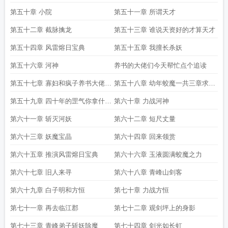
第五十章 小院
第五十一章 所谓天才
第五十二章 截脉擒龙
第五十三章 谁说天资好的才算天才
第五十四章 风雷熔日宝典
第五十五章 我擅长杀妖
第五十六章 河神
养书的大佬们今天帮忙点个追读
第五十七章 寡妇和疯子养书大佬们
第五十八章 幼年蛟魔一共三章求求
今天帮忙点点追读
点到最后
第五十九章 四十年的罡气你拿什么
第六十章 力战河神
挡感谢感谢
第六十一章 斩灭河妖
第六十二章 短尺丈量
第六十三章 妖魔宝晶
第六十四章 回来领赏
第六十五章 推演风雷熔日宝典
第六十六章 玉液圆满蛟魔之力
第六十七章 旧人来寻
第六十八章 青峰山剑客
第六十九章 白子明和方恒
第七十章 力战方恒
第七十一章 再去临江郡
第七十二章 观剑坪上的身影
第七十三章 青峰弟子斩妖除魔
第七十四章 剑光如长虹