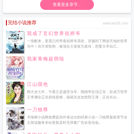
查看更多章节...
完结小说推荐
www.kw36.com
我成了玄幻世界祖师爷
一觉醒来，姜晨已经带着祖师爷系统，穿越到了网游天地的世界
当中！你天资惊艳，被顶尖大派收为真传，想要主宰自己...
我家青梅超萌哒
...
江山国色
隋大业七年，乍看正是盛世当年。隋炀帝征伐辽东，欲成万世帝
王李渊在辽东前线督粮，籍籍无名知世郎王薄，正在长白...
一刀独尊
书海阁小说网免费提供作者达尔的经典小说一刀独尊最新章节全
文阅读服务本站更新及时无弹窗广告欢迎光临...