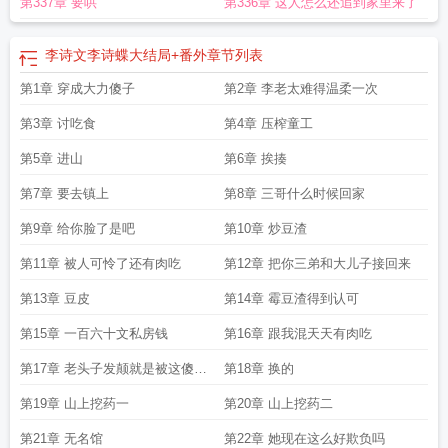
第337章 要哄
第336章 这人怎么还追到家里来了
李诗文李诗蝶大结局+番外
章节列表
第1章 穿成大力傻子
第2章 李老太难得温柔一次
第3章 讨吃食
第4章 压榨童工
第5章 进山
第6章 挨揍
第7章 要去镇上
第8章 三哥什么时候回家
第9章 给你脸了是吧
第10章 炒豆渣
第11章 被人可怜了还有肉吃
第12章 把你三弟和大儿子接回来
第13章 豆皮
第14章 霉豆渣得到认可
第15章 一百六十文私房钱
第16章 跟我混天天有肉吃
第17章 老头子发颠就是被这傻丫
第18章 换的
头骗了
第19章 山上挖药一
第20章 山上挖药二
第21章 无名馆
第22章 她现在这么好欺负吗