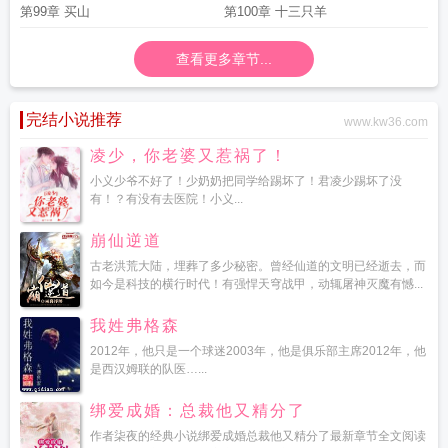
东西哈
第99章 买山
第100章 十三只羊
查看更多章节...
完结小说推荐
www.kw36.com
凌少，你老婆又惹祸了！
小义少爷不好了！少奶奶把同学给踢坏了！君凌少踢坏了没
有！？有没有去医院！小义...
崩仙逆道
古老洪荒大陆，埋葬了多少秘密。曾经仙道的文明已经逝去，而
如今是科技的横行时代！有强悍天穹战甲，动辄屠神灭魔有憾...
我姓弗格森
2012年，他只是一个球迷2003年，他是俱乐部主席2012年，他
是西汉姆联的队医…...
绑爱成婚：总裁他又精分了
作者柒夜的经典小说绑爱成婚总裁他又精分了最新章节全文阅读