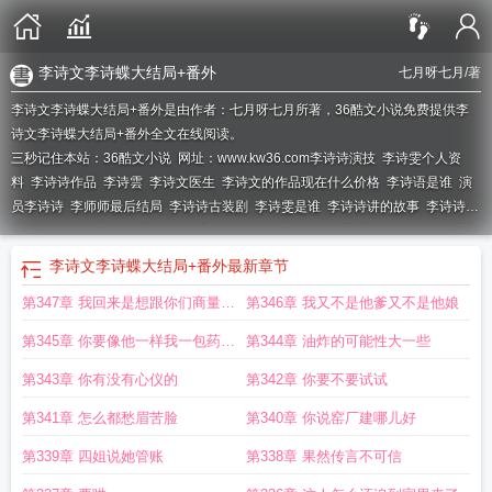
李诗文李诗蝶大结局+番外
七月呀七月
/著
李诗文李诗蝶大结局+番外是由作者：七月呀七月所著，36酷文小说免费提供李
诗文李诗蝶大结局+番外全文在线阅读。
三秒记住本站：36酷文小说 网址：www.kw36.com
李诗诗演技
李诗雯个人资
料
李诗诗作品
李诗雲
李诗文医生
李诗文的作品现在什么价格
李诗语是谁
演
员李诗诗
李师师最后结局
李诗诗古装剧
李诗雯是谁
李诗诗讲的故事
李诗诗和
谁结婚
李诗诗最后结局
槜李诗系
李诗诗的结局
李诗诗是哪部的人物
李诗雯个
人简历
李诗情的所有完结
李诗诗历史
李诗文详情
李诗诗简历
李诗诗是什么电
李诗文李诗蝶大结局+番外
最新章节
视剧
李诗文是谁
李诗昤
李诗雯
第347章 我回来是想跟你们商量个
第346章 我又不是他爹又不是他娘
事
第345章 你要像他一样我一包药毒
第344章 油炸的可能性大一些
死你
第343章 你有没有心仪的
第342章 你要不要试试
第341章 怎么都愁眉苦脸
第340章 你说窑厂建哪儿好
第339章 四姐说她管账
第338章 果然传言不可信