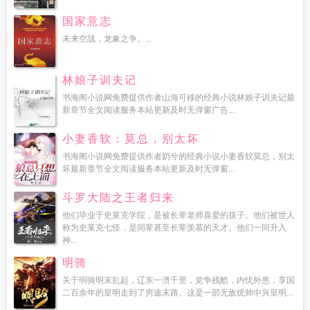
国家意志
未来空战，龙象之争。...
林娘子训夫记
书海阁小说网免费提供作者山海可移的经典小说林娘子训夫记最
新章节全文阅读服务本站更新及时无弹窗广告...
小妻香软：莫总，别太坏
书海阁小说网免费提供作者奶兮的经典小说小妻香软莫总，别太
坏最新章节全文阅读服务本站更新及时无弹窗...
斗罗大陆之王者归来
他们毕业于史莱克学院，是被长辈老师喜爱的孩子。他们被世人
称为史莱克七怪，是同辈甚至长辈羡慕的天才。他们一同升入
神...
明骑
关于明骑明末乱起，辽东一溃千里，党争残酷，内忧外患，享国
二百余年的皇明走到了穷途末路。这是一部无敌统帅中兴皇明...