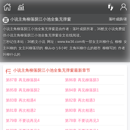
小说主角柳落荫江小池全集无弹窗
落叶成荫
/著
小说主角柳落荫江小池全集无弹窗是由作者：落叶成荫所著，36酷文小说免费提
供小说主角柳落荫江小池全集无弹窗全文在线阅读。
三秒记住本站：36酷文小说 网址：www.kw36.com
有一部女主叫柳什么
柳柳
女
主叫柳的
女主叫柳落玥的
柳みゆう8小时
主角叫柳什么的都市
柳柳写的
作者
叫柳什么的
小说主角柳落荫江小池全集无弹窗
最新章节
第87章 再见柳落荫4
第86章 再见柳落荫3
第85章 再见柳落荫2
第84章 再见柳落荫1
第83章 再次相遇4
第82章 再次相遇3
第81章 再次相遇2
第80章 再次相遇1
第79章 不要说再见4
第78章 不要说再见3