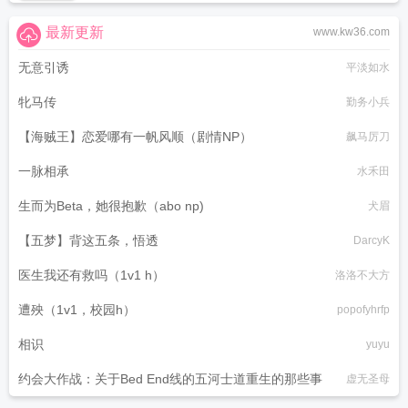
最新更新
www.kw36.com
无意引诱
平淡如水
牝马传
勤务小兵
【海贼王】恋爱哪有一帆风顺（剧情NP）
飙马厉刀
一脉相承
水禾田
生而为Beta，她很抱歉（abo np)
犬眉
【五梦】背这五条，悟透
DarcyK
医生我还有救吗（1v1 h）
洛洛不大方
遭殃（1v1，校园h）
popofyhrfp
相识
yuyu
约会大作战：关于Bed End线的五河士道重生的那些事
虚无圣母