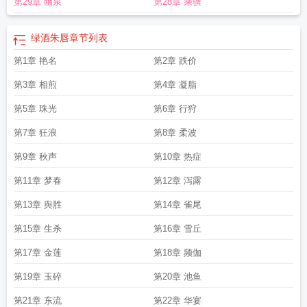
第29章 幽泉
第28章 乘骥
绿酒朱唇
章节列表
第1章 艳名
第2章 跌价
第3章 相煎
第4章 凝脂
第5章 珠光
第6章 行狩
第7章 狂浪
第8章 柔波
第9章 秋声
第10章 热症
第11章 梦春
第12章 泻露
第13章 舆胜
第14章 雀尾
第15章 生杀
第16章 雪丘
第17章 金莲
第18章 频伽
第19章 玉碎
第20章 池鱼
第21章 东流
第22章 华宴