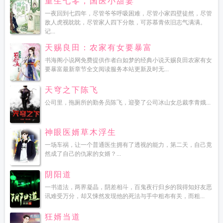
重生七零，国医小甜妻
一夜回到七四年，尽管爷爷呼吸困难，尽管小家四壁徒然，尽管
敌人虎视眈眈，尽管家人四下分散，可苏慕青依旧志气满满。
记...
天赐良田：农家有女要暴富
书海阁小说网免费提供作者白如梦的经典小说天赐良田农家有女
要暴富最新章节全文阅读服务本站更新及时无...
天穹之下陈飞
公司里，拖厕所的勤务员陈飞，迎娶了公司冰山女总裁李青娥...
神眼医婿草木浮生
一场车祸，让一个普通医生拥有了透视的能力，第二天，自己竟
然成了自己的仇家的女婿？...
阴阳道
一书道法，两界凝晶，阴差相斗，百鬼夜行归乡的我得知好友恶
讯难受万分，却又悚然发现他的死法与手中粗布有关，而粗...
狂婿当道