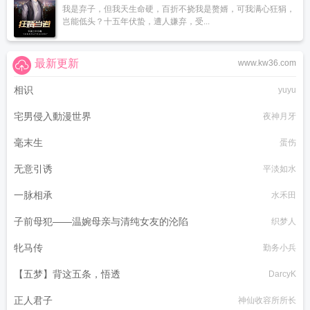
我是弃子，但我天生命硬，百折不挠我是赘婿，可我满心狂狷，
岂能低头？十五年伏蛰，遭人嫌弃，受...
最新更新
www.kw36.com
相识
yuyu
宅男侵入動漫世界
夜神月牙
毫末生
蛋伤
无意引诱
平淡如水
一脉相承
水禾田
子前母犯——温婉母亲与清纯女友的沦陷
织梦人
牝马传
勤务小兵
【五梦】背这五条，悟透
DarcyK
正人君子
神仙收容所所长