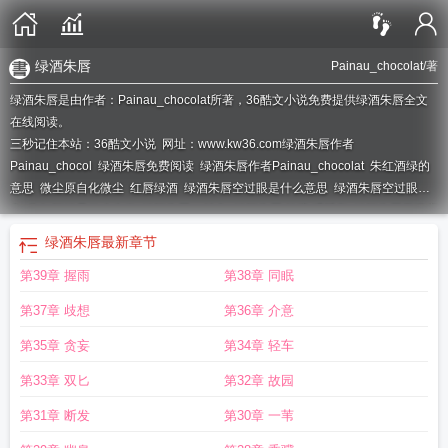
绿酒朱唇
Painau_chocolat
/著
绿酒朱唇是由作者：Painau_chocolat所著，36酷文小说免费提供绿酒朱唇全文
在线阅读。
三秒记住本站：36酷文小说 网址：www.kw36.com
绿酒朱唇作者
Painau_chocol
绿酒朱唇免费阅读
绿酒朱唇作者Painau_chocolat
朱红酒绿的
意思
微尘原自化微尘
红唇绿酒
绿酒朱唇空过眼是什么意思
绿酒朱唇空过眼全
文
朱红酒绿是什么生肖
绿酒朱唇po池鱼
绿酒朱唇 杨琬 呼延彻
绿酒朱唇无弹窗
笔趣阁
绿酒朱唇by
绿酒朱唇杨琬
绿酒朱唇h
绿酒朱唇杨琬全文免费阅读
绿酒
绿酒朱唇
最新章节
朱唇杨婉最后和谁在一起
绿酒朱唇by古言
绿酒朱唇空过眼
第39章 握雨
第38章 同眠
第37章 歧想
第36章 介意
第35章 贪妄
第34章 轻车
第33章 双匕
第32章 故园
第31章 断发
第30章 一苇