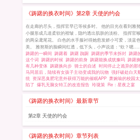
《踌躇的换衣时间》第2章 天使的约会
在走廊的尽头，指挥官早已等候多时。 他的目光在看到雅
小腿形成几道柔软的褶皱，隐约透出肌肤的淡粉。 指挥官
的两朵鸢尾花。 白色的水手服衬得她愈发娇小可爱，淡蓝
美。 雅努斯的脸瞬间红透，低下头，小声说道：“欸？嗯……谢
踌躇的一瞬间
踌躇着
踌躇 踟蹰
踌躇的季节未拆封
踌躇
这个词
踌躇的时候
踌躇的前身
踌躇能换成犹豫吗
踌躇
有几种变体
踌躇换向步
骑士的自述
时间停止之诡异的那
马同居后，陆续有女孩子主动变成我的玩物
强奸破处白天
统
资深恶臭肥宅意外获得万能的催眠APP
萧婉瑜的校园太
陷了
爆乳无脑女特工的改造报告
玲珑策
Re：星夜之宴
《踌躇的换衣时间》最新章节
第2章 天使的约会
《踌躇的换衣时间》章节列表