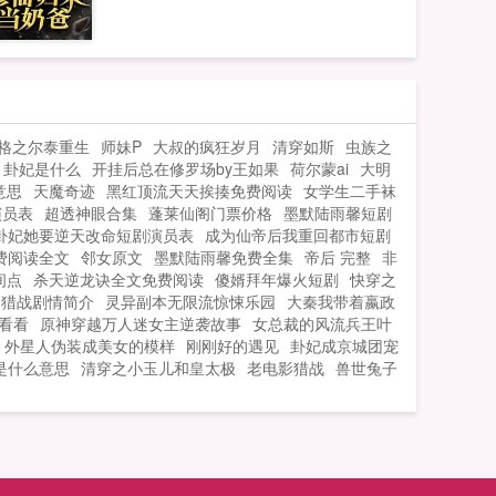
格之尔泰重生
师妹P
大叔的疯狂岁月
清穿如斯
虫族之
卦妃是什么
开挂后总在修罗场by王如果
荷尔蒙ai
大明
意思
天魔奇迹
黑红顶流天天挨揍免费阅读
女学生二手袜
演员表
超透神眼合集
蓬莱仙阁门票价格
墨默陆雨馨短剧
卦妃她要逆天改命短剧演员表
成为仙帝后我重回都市短剧
费阅读全文
邻女原文
墨默陆雨馨免费全集
帝后 完整
非
间点
杀天逆龙诀全文免费阅读
傻婿拜年爆火短剧
快穿之
猎战剧情简介
灵异副本无限流惊悚乐园
大秦我带着嬴政
看看
原神穿越万人迷女主逆袭故事
女总裁的风流兵王叶
外星人伪装成美女的模样
刚刚好的遇见
卦妃成京城团宠
是什么意思
清穿之小玉儿和皇太极
老电影猎战
兽世兔子