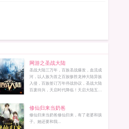
网游之圣战大陆
圣战大陆三万年，百族圣战爆发，血流成
河，以人族为首之百族惨胜龙神大陆异族
入侵，百族签订万年停战协议，圣战大陆
百废待兴，天启时代降临！天启大陆五千
年，以龙族为首百族率先撕毁协议，发动
百族内战，对人族疆域进行掠夺，仅仅百
修仙归来当奶爸
年，人族疆域十不存一，人族转攻为守。...
修仙归来当奶爸修仙归来，有了老婆和孩
子。她还要和我...