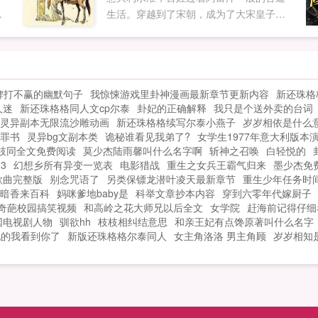
上
生活。穿越到了宋朝，成为了大宋皇子，
上
只
可惜没有红袖添香，没有扬州瘦马，有的
允
只是金军已杀来了，这还让不让人活了。
。
既然不让我好过，我就跟你拼命。于是一
体
代宋皇崛起了。金兀术叹息道仪王如猛
牌打不赢的幽默句子
我惊悚游戏里卦神漫画最新章节更新内容
新还珠格
虎，使我女真难安息！士大夫说昏君，竟
人迷
新还珠格格同人文cp尔泰
卦妃的正确解释
我只是个送外卖的台词
然要改制，竟敢篡改祖训！岳飞道官家性
灵异副本无限流沙雕动画
新还珠格格续写尔泰小燕子
岁岁相依是什么
情刚烈，堪比太祖，我朝中兴有望！秦桧
罪书
灵异bg文副本类
诡秘谁看见我弟了?
女学生1977年意大利版本
颤声道靖武皇残暴堪比始皇，大宋势如危
枝同全文免费阅读
莫少杰陆雨馨叫什么名字啊
斩神之召唤
白轻悦的
卵！赵朴淡淡道我死后，管他洪水滔天！...
3
幻想乡所有异变一览表
电影猎战
重生之女兵王霸气归来
墨少杰免
歌曲完整版
别念咒语了
另类保镖龙潜叶凌天最新章节
重生少年任务时
暗香来百科
妈咪爹地baby是
科举文章抄本内容
穿到六零年代嫁厨子
奇葩校园搞笑视频
和高岭之花大师兄以后全文
女学院
赶海前记得仔细
国电视剧人物
驯欲hh
枝枝相纠结意思
和亲王妃有点馋原著叫什么名字
说的我看到你了
新版还珠格格尔泰同人
女主角洛洛 男主角顾
岁岁相知