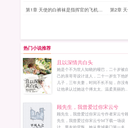
第1章 天使的白裤袜是指挥官的飞机杯
第2章 
更衣篇
热门小说推荐
且以深情共白头
她是个不为世人知晓的哑巴，二十岁被
己的亲哥哥设计送人，二十一岁生下他
儿子，三年夫妻，时间不长不短，亦没
让他承认过她这个傅太太。温柔美丽的
教老师，美艳不可方物的当红明星，温
大方的社交名媛他身边的女人多如过江
顾先生，我曾爱过你宋云兮
鲫。终于，她不堪重负，落下离婚协议
顾先生，我曾爱过你宋云兮作者宋云兮
走他乡，什么都不要又过三年再重逢，
先生，我曾爱过你宋云兮txt下载一场设
把她关在车内苏湘，六年前你满腹心机
计，男友的背叛，她从青城豪门第一名