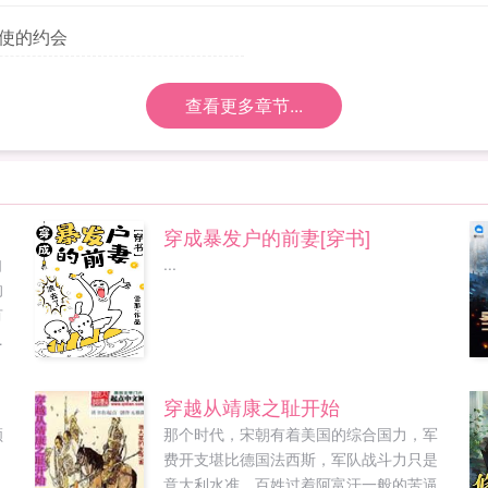
天使的约会
查看更多章节...
穿成暴发户的前妻[穿书]
自
...
的
有
家
婉
之
穿越从靖康之耻开始
远
顾
那个时代，宋朝有着美国的综合国力，军
他
费开支堪比德国法西斯，军队战斗力只是
的
意大利水准，百姓过着阿富汗一般的苦逼