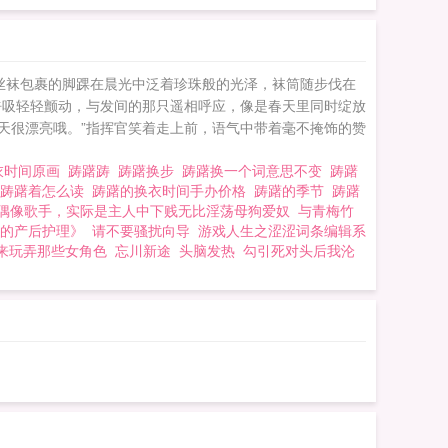
丝袜包裹的脚踝在晨光中泛着珍珠般的光泽，袜筒随步伐在
呼吸轻轻颤动，与发间的那只遥相呼应，像是春天里同时绽放
天很漂亮哦。”指挥官笑着走上前，语气中带着毫不掩饰的赞
衣时间原画
踌躇踌
踌躇换步
踌躇换一个词意思不变
踌躇
踌躇着怎么读
踌躇的换衣时间手办价格
踌躇的季节
踌躇
偶像歌手，实际是主人中下贱无比淫荡母狗爱奴
与青梅竹
的产后护理》
请不要骚扰向导
游戏人生之涩涩词条编辑系
来玩弄那些女角色
忘川新途
头脑发热
勾引死对头后我沦