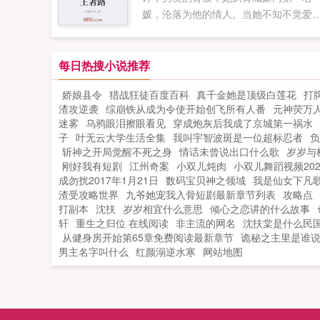
爬上我的床，又满腹心机的生下我的儿
媛，沦落为他的情人。当她不知不觉爱
子，你不说一声，抛夫弃子，这个世界
他时，竟让她撞破惊天大秘密，原来那
没有比你更狠更毒的女人了！...
在背后操纵她命运的黑手竟是没有我的
许，你别想逃开。他把她压倒在沙发上
每日热搜小说推荐
她骑在他的身上，你欠我的，用你的身
娇娘县令
猎战狂徒百度百科
真千金她是顶级白莲花
打
来还，这辈子，下辈子，生生世世。...
渣攻逆袭
综崩铁从成为令使开始创飞所有人番
元神荧万
迷雾
乌鸦眼泪擦眼看见
穿成炮灰后我成了京城第一祸水
子
叶无云大学生活全集
我叫宇智波斑是一位超标忍者
负
斩神之开局觉醒不死之身
情话未曾说出口什么歌
岁岁与
刚好我有短剧
江州奇案
小双儿炖肉
小双儿舞蹈视频202
成勿扰2017年1月21日
数码宝贝神之领域
我是仙女下凡
渣受攻略世界
九爷她宠我入骨短剧最新章节列表
攻略点
打副本
沈扶
岁岁相宜什么意思
倾心之恋讲的什么故事
轩
重生之归位 在线阅读
非主流的网名
沈扶棠是什么民
从健身房开始第65章免费阅读最新章节
诡秘之主里是谁
男主名字叫什么
红颜溺逆水寒
网站地图