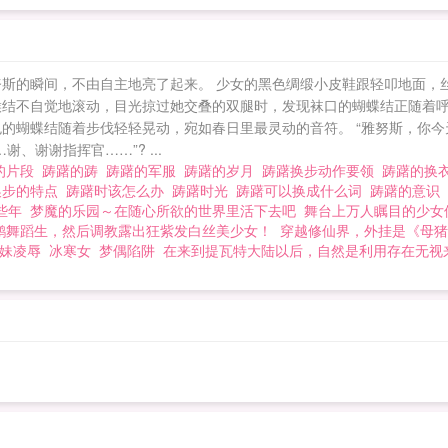
努斯的瞬间，不由自主地亮了起来。 少女的黑色绸缎小皮鞋跟轻叩地面，
喉结不自觉地滚动，目光掠过她交叠的双腿时，发现袜口的蝴蝶结正随着
色的蝴蝶结随着步伐轻轻晃动，宛如春日里最灵动的音符。 “雅努斯，你今
、谢谢指挥官……”? ...
的片段
踌躇的踌
踌躇的军服
踌躇的岁月
踌躇换步动作要领
踌躇的换
换步的特点
踌躇时该怎么办
踌躇时光
踌躇可以换成什么词
踌躇的意识
些年
梦魔的乐园～在随心所欲的世界里活下去吧
舞台上万人瞩目的少女
鹅舞蹈生，然后调教露出狂紫发白丝美少女！
穿越修仙界，外挂是《母猪
妹凌辱
冰寒女
梦偶陷阱
在来到提瓦特大陆以后，自然是利用存在无视