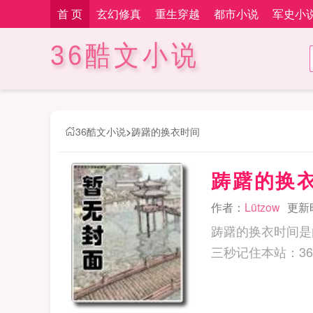
首 页
玄幻修真
重生穿越
都市小说
军史小
36酷文小说
36酷文小说
>
踌躇的换衣时间
踌躇的换
作者：
Lützow
更新时
踌躇的换衣时间是