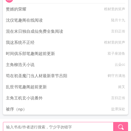
赘婿的荣耀
棺材里的笑声
沈仪笔趣阁在线阅读
陆月十九
混在末日独自成仙免费全集阅读
言归正传
我这系统不正经
棺材里的笑声
时间俱乐部笔趣阁超前更新
双子座游鱼
主角柳浩天小说
云朵cc
苟在初圣魔门当人材最新章节吕阳
鹤守月满池
乱世书笔趣阁超前更新
姬叉
主角王机玄小说番外
言归正传
被俘（np）
盐潭深处