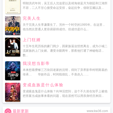
明朝洪武年间，吴王后人沈追星以及靖海侯蓝月为朝廷和江湖所
不容，二人不甘心接受命运安排，奋起抗争，借助宝藏以及...
完美人生
关于完美人生李谦重生了。另外一个时空的1995年。在这里，
他当然比普通人更容易获得成功。但成功是什么...
上门狂婿
十五年生死历练的豪门阔少，因家族逼迫愤然离去，成为小城二
流家族的上门女婿。遭受冷眼两年，那夜他打通了神秘电话，
数...
我没想当影帝
本来想着攒够三万块回老家的沈明，得到了异界影帝柯明斯基的
传承… 华娱作品，时间线很乱，不喜勿入…...
变成血族是什么体验
变成吸血鬼是什么体验？向坤没想到，这个不久前在知乎上被他
把答案当成故事来看的问题，现在居然可以用亲身经历来回...
最新更新
www.kw36.com