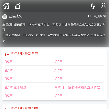
五色战队
Dr菲利克斯
/著
五色战队是由作者：Dr菲利克斯所著，36酷文小说免费提供五色战队全文在线阅
读。
三秒记住本站：36酷文小说 网址：www.kw36.com
五色战队魔女化
中牌五色战
队
五色战队
最新章节
第3章
第2章
第1章
第4章
第3章
第2章
第1章 童年暗影
间章 千叶凌的特殊精臭洗脑调教
第3章
第2章
五色战队
章节列表