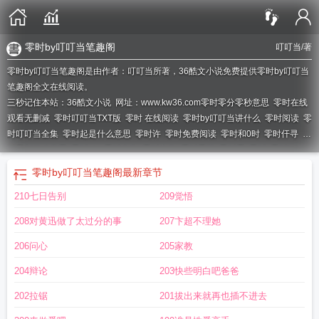
零时by叮叮当笔趣阁
叮叮当
/著
零时by叮叮当笔趣阁是由作者：叮叮当所著，36酷文小说免费提供零时by叮叮当
笔趣阁全文在线阅读。
三秒记住本站：36酷文小说 网址：www.kw36.com
零时零分零秒意思
零时在线
观看无删减
零时叮叮当TXT版
零时 在线阅读
零时by叮叮当讲什么
零时阅读
零
时叮叮当全集
零时起是什么意思
零时许
零时免费阅读
零时和0时
零时仠寻
零
时零刻什么意思
零时 dc
零时全集
零时主角
零时零秒
零时零
零时
零时by
零时by叮叮当笔趣阁
最新章节
210七日告别
209觉悟
208对黄迅做了太过分的事
207卞超不理她
206问心
205家教
204辩论
203快些明白吧爸爸
202拉锯
201拔出来就再也插不进去