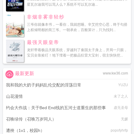
星瓦尔迪我可以骂人么？系统不可以瓦尔迪...
非烟非雾非轻纱
三爷你就像本书，一看你，我就想睡。辛艾挖空心思，终于勾搭
上权倾明都的简三爷。一朝承欢，百般算计，只为找到...
最强天眼皇帝
龙轩带着极品天眼系统，穿越到了秦国太子身上，开局一只眼，
宝贝全靠捡叮！地下埋着一把极品狂雷大宝剑，宿主快快挖...
最新更新
www.kw36.com
我和我的大奶子妈妈乱伦交配的淫荡日常
YUZU
山花漫情
未了之人
约会大作战：关于Bed End线的五河士道重生的那些事
虚无圣母
召唤绿传（召唤万岁同人）
无媛
遭殃（1v1，校园h）
popofyhrfp