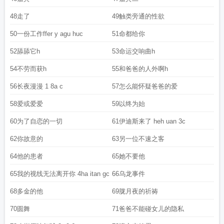
48走了
49触类旁通的性欲
50一份工作ffer y agu huc
51命都给你
52舔舔它h
53命运交响曲h
54不劳而获h
55和爸爸的人外啊h
56长夜漫漫 1 8a c
57怎么能怀疑爸爸的爱
58爱或爱爱
59以终为始
60为了自恋的一切
61伊迪斯来了 heh uan 3c
62你故意的
63另一位不速之客
64他的患者
65她不要他
65我的视线无法离开你 4ha itan gc
66乌龙事件
68多金的他
69胧月夜的祈祷
70圆舞
71爸爸不能碰女儿的隐私