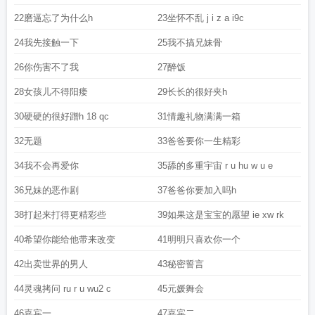
22磨逼忘了为什么h
23坐怀不乱 j i z a i9c
24我先接触一下
25我不搞兄妹骨
26你伤害不了我
27醉饭
28女孩儿不得阳痿
29长长的很好夹h
30硬硬的很好蹭h 18 qc
31情趣礼物满满一箱
32无题
33爸爸要你一生精彩
34我不会再爱你
35舔的多重宇宙 r u hu w u e
36兄妹的恶作剧
37爸爸你要加入吗h
38打起来打得更精彩些
39如果这是宝宝的愿望 ie xw rk
40希望你能给他带来改变
41明明只喜欢你一个
42出卖世界的男人
43秘密誓言
44灵魂拷问 ru r u wu2 c
45元媛舞会
46嘉宾一
47嘉宾二