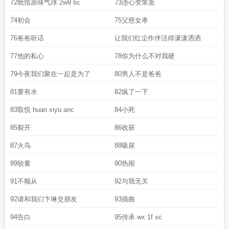
72吮指原味气球 2w9 6c
73违心变笨蛋
74初会
75父慈女孝
76爸爸听话
让我们红尘作伴活得潇潇洒洒
77他的私心
78你为什么不对我硬
79今夜我们聚在一起是为了
80男人不是爸爸
81要有水
82疯了一下
83取悦 huan xiyu anc
84小死
85裂开
86收获
87火鸟
88吸尿
89较量
90热闹
91不顺从
92与我无关
92请和我们卞琳交朋友
93插曲
94告白
95传承 wx 1f xc