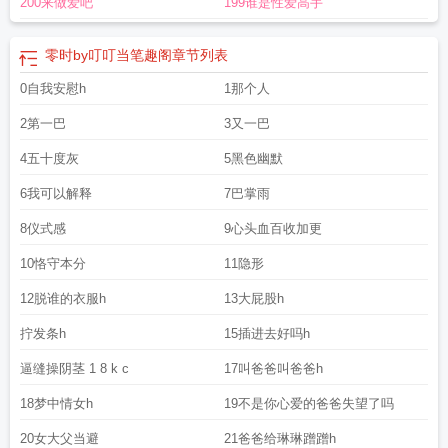
200来做爱吧
199谁是性爱高手
零时by叮叮当笔趣阁
章节列表
0自我安慰h
1那个人
2第一巴
3又一巴
4五十度灰
5黑色幽默
6我可以解释
7巴掌雨
8仪式感
9心头血百收加更
10恪守本分
11隐形
12脱谁的衣服h
13大屁股h
拧发条h
15插进去好吗h
逼缝操阴茎 1 8 k c
17叫爸爸叫爸爸h
18梦中情女h
19不是你心爱的爸爸失望了吗
20女大父当避
21爸爸给琳琳蹭蹭h