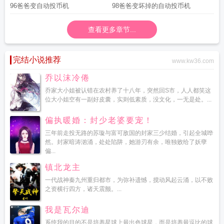
96爸爸变自动投币机
98爸爸变坏掉的自动投币机
查看更多章节...
完结小说推荐
www.kw36.com
乔以沫冷倦
乔家大小姐被认错在农村养了十八年，突然回S市，人人都笑这
位大小姐空有一副好皮囊，实则低素质，没文化，一无是处。...
偏执暖婚：封少老婆要宠！
三年前走投无路的苏璇与富可敌国的封家三少结婚，引起全城哗
然。封家暗涛汹涌，处处陷阱，她游刃有余，唯独败给了妖孽
偏...
镇北龙主
一代战神秦九州重归都市，为弥补遗憾，搅动风起云涌，以不败
之资横行四方，诸天震颤。...
我是瓦尔迪
系统我的目的不是培养星球上最出色球星，而是培养最逗比的球