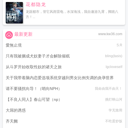
花都隐龙
龙踞都市，管它风雨雷电，水深海浅，我自遨游九霄，脚踏八
方！...
最新更新
www.kw36.com
愛無止境
S.R
只有我被捆成犬奴妻子才会解除催眠
bling(tasis)
从斗罗开始收取性奴的诸天之旅
lgcloveself
关于我带着脑内恋爱选项系统穿越到男女比例失调的炎孕世界
请不要骚扰向导！（哨向NPH）
我命由我不由天！
黑月何时嚎叫
【不良人同人】春山可望（np）
挑灯映山河
大屌的诱惑
学无致用
齐天阙
不吃蛋炒饭