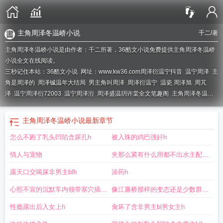
主角周泽冬温峤小说
千二
/著
主角周泽冬温峤小说是由作者：千二所著，36酷文小说免费提供主角周泽冬温峤
小说全文在线阅读。
三秒记住本站：36酷文小说 网址：www.kw36.com
周泽衍温宁抖音
温宁周泽
主
角是周泽的
周泽铖温年大结局
男主角叫周泽
周泽衍温宁
温瓷 周泽旭
周芃
泽
温宁周泽衍72003
温宁周泽洐
周泽盛温玥许棠全文笔趣阁
主角周泽冬温峤
叫什么
周泽温州
周曌泽
主角周泽冬温峤名字
周泽的
周泽周景温言
周泽盛温
玥许棠全文
周泽东
温峤周泽冬全文免费阅读
周泽衍温瓷
主角周泽冬温峤小说
最新章节
怎么不跑了乳头凹陷含尿孔h
被入珠的鸡巴强奸h
情人与宠物
夹那么紧有什么用都不出水主配角
h
露天口交喝尿非男主blh
涂药h
心照不宣的沉默车内领带塞穴插入
像江廉桥那样的变态还是少数群体
h
女上旁
性瘾露出后入女上h
肏坏了含非男主bl男女主h