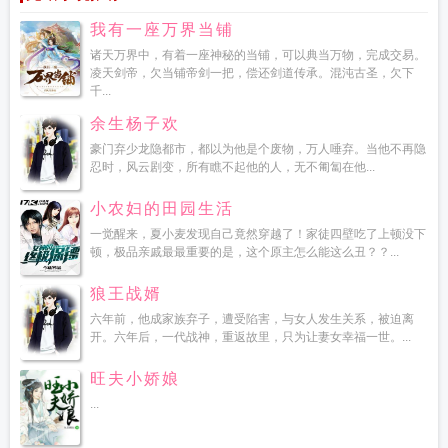
我有一座万界当铺
诸天万界中，有着一座神秘的当铺，可以典当万物，完成交易。
凌天剑帝，欠当铺帝剑一把，偿还剑道传承。混沌古圣，欠下
千...
余生杨子欢
豪门弃少龙隐都市，都以为他是个废物，万人唾弃。当他不再隐
忍时，风云剧变，所有瞧不起他的人，无不匍匐在他...
小农妇的田园生活
一觉醒来，夏小麦发现自己竟然穿越了！家徒四壁吃了上顿没下
顿，极品亲戚最最重要的是，这个原主怎么能这么丑？？...
狼王战婿
六年前，他成家族弃子，遭受陷害，与女人发生关系，被迫离
开。六年后，一代战神，重返故里，只为让妻女幸福一世。...
旺夫小娇娘
...