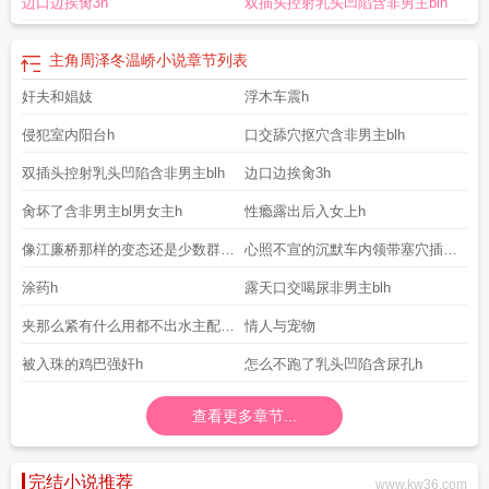
边口边挨肏3h
双插头控射乳头凹陷含非男主blh
主角周泽冬温峤小说
章节列表
奸夫和娼妓
浮木车震h
侵犯室内阳台h
口交舔穴抠穴含非男主blh
双插头控射乳头凹陷含非男主blh
边口边挨肏3h
肏坏了含非男主bl男女主h
性瘾露出后入女上h
像江廉桥那样的变态还是少数群体
心照不宣的沉默车内领带塞穴插入
女上旁
h
涂药h
露天口交喝尿非男主blh
夹那么紧有什么用都不出水主配角
情人与宠物
h
被入珠的鸡巴强奸h
怎么不跑了乳头凹陷含尿孔h
查看更多章节...
完结小说推荐
www.kw36.com