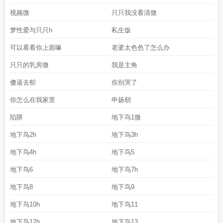
视频微
只只我没看清微
梦性爱与只只h
私生饭
可以看看你上面嘛
老婆太色色了怎么办
只只的乳房微
我是主角
傻逼去郁
你别哭了
你怎么在我家里
申扬朝
陷阱
地下鸟1微
地下鸟2h
地下鸟3h
地下鸟4h
地下鸟5
地下鸟6
地下鸟7h
地下鸟8
地下鸟9
地下鸟10h
地下鸟11
地下鸟12h
地下鸟13