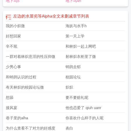
地下鸟5
地下鸟4h
左边的水屋劣等Alpha全文未删减
章节列表
我的小炽微
海妖与水手h
好想回家
第一天上学
辛不珉
和林炽一起上网吧
一群对着林炽意淫的性压抑微
射林炽衣柜里了微
少男心事
鸲鹆去郁
和鸲鹆认识的过程
校园论坛
有关林炽的校园论坛微
炽炽
想舔
要不要赔礼呢
接风宴
他也恋爱了 qiuh uaпr
巷子里的alha
你喜欢什么样子的人呢
为什么查看不了对方的好感度
表白