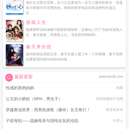
他出生在医生世家，从小立志要成为一名万人敬仰的医生，但是
各方面都非常优秀的他，唯独对医学知识却有选择性的遗忘
症，...
游戏人生
随身携带训练场银行医院和保险柜，且看仙二代丁浩如何游戏人
生，振兴家族，俘虏美人心。书友群3096689...
秦天李欣然
面对卧病在床的父亲，秦天甘愿入赘三年！三年期满，妻子突然
说要跟我同床helliphellip各...
最新更新
www.kw36.com
性感的美艳妈妈
柏毅
公主的小娇奴（NPH，男生子）
请药师赐福于我胞
穿越黄油世界，用系统拯救（爆焯）女主角们！
教皇教皇皇
子前母犯——温婉母亲与清纯女友的沦陷
织梦人