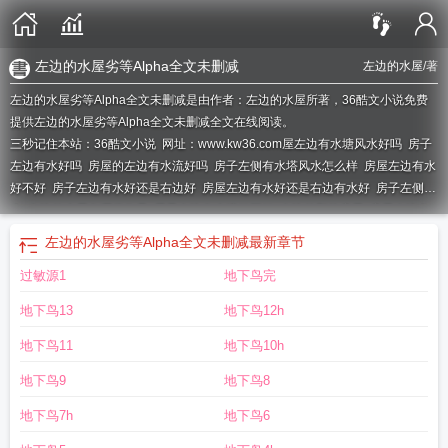
左边的水屋劣等Alpha全文未删减
左边的水屋
/著
左边的水屋劣等Alpha全文未删减是由作者：左边的水屋所著，36酷文小说免费
提供左边的水屋劣等Alpha全文未删减全文在线阅读。
三秒记住本站：36酷文小说 网址：www.kw36.com
屋左边有水塘风水好吗
房子
左边有水好吗
房屋的左边有水流好吗
房子左侧有水塔风水怎么样
房屋左边有水
好不好
房子左边有水好还是右边好
房屋左边有水好还是右边有水好
房子左侧有
水
左边的水屋有哪些作品
屋子左边有水塘好不好
左边的那栋房子
房子左边有
水
住宅房左边有水塘好还是不好
房子左边有个水坑好吗
房屋左边有水池的风水
左边的水屋劣等Alpha全文未删减
最新章节
好不好
房子左边有水还是右边有水好
房子左边有水系近的好处
房子左边有水渠
过敏源1
地下鸟完
好吗
左边是水
房子的左边有水好还是右边有水好
房屋的左边有水塘在风水上怎
样?
左边水右边山的房子怎么样
住宅左边有水好还是右边好
楼房左边有水好不
地下鸟13
地下鸟12h
好
楼房左边有水好还是右边好
房子的左边有水好
楼房左边有水渠好不好
房子
左边的水最吉利
左边屋低于右边屋怎么化解
住宅左边有水流通过好吗
还是右边
地下鸟11
地下鸟10h
有水好?
房子的左边有水塘好不好
房子左边是水右边是山好吗
左边的水屋
房子
地下鸟9
地下鸟8
左边有水坑会有影响吗
房子左侧有水渠风水好不好
地下鸟7h
地下鸟6