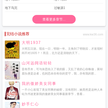
地下鸟完
过敏源1
查看更多章节...
完结小说推荐
www.kw36.com
大明1937
大明五日游。现在一日，明朝一年。主角到了明朝后，才发现时
间不对1935？！而且，北方还是清朝的天下...
山河远阔语轻轻
昔有乔木，可与休思你入了谁的眼，又乱了谁的心你唤做，展却
眉头便是达者，也则恐未你有你的坚守，我，亦有我的那...
我的傲娇美女同事
一不小心发现了美女同事的秘密，没有想到，她竟然是这种人本
站为书迷更新我的傲娇美女同事最新章节，查看...
妙手仁心