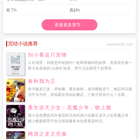
有了h
真好h
查看更多章节...
完结小说推荐
www.kw36.com
别小看这只宠物
人在现世，却因意外链接到一处即将破碎的妖界，里面居住着一
群大名鼎鼎的‘山海经’妖兽。而方元在获得了妖界给...
春秋我为王
新书秦吏已发，求收藏。重生春秋，成为卿族庶子，被赶到马厩
与牛马为伴，谁知霸业竟由此奠定，三家分晋算什么？且看...
重生逆天少女：恶魔少爷，吻上瘾
搜小说免费提供作者花铃月的经典小说重生逆天少女恶魔少爷，
吻上瘾最新章节全文阅读服务本站更新及时无...
网游之龙王苍傲