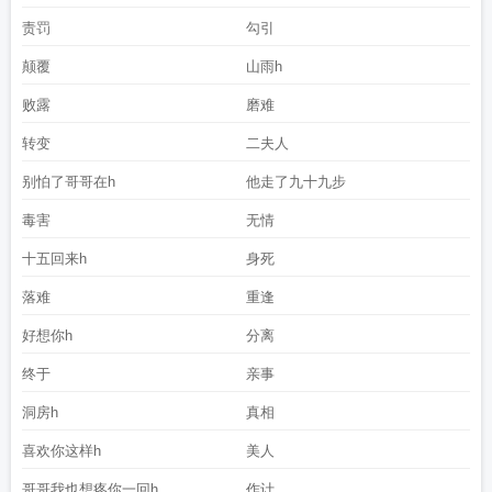
责罚
勾引
颠覆
山雨h
败露
磨难
转变
二夫人
别怕了哥哥在h
他走了九十九步
毒害
无情
十五回来h
身死
落难
重逢
好想你h
分离
终于
亲事
洞房h
真相
喜欢你这样h
美人
哥哥我也想疼你一回h
作计