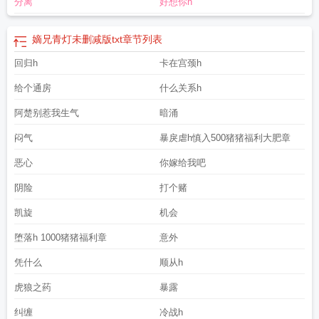
分离
好想你h
嫡兄青灯未删减版txt
章节列表
回归h
卡在宫颈h
给个通房
什么关系h
阿楚别惹我生气
暗涌
闷气
暴戾虐h慎入500猪猪福利大肥章
恶心
你嫁给我吧
阴险
打个赌
凯旋
机会
堕落h 1000猪猪福利章
意外
凭什么
顺从h
虎狼之药
暴露
纠缠
冷战h