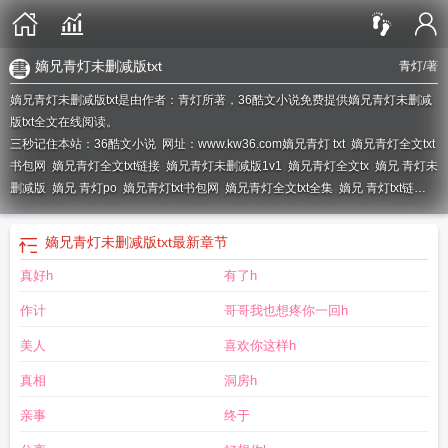
嫡兄青灯未删减版txt
青灯
/著
嫡兄青灯未删减版txt是由作者：青灯所著，36酷文小说免费提供嫡兄青灯未删减
版txt全文在线阅读。
三秒记住本站：36酷文小说 网址：www.kw36.com
嫡兄青灯 txt
嫡兄青灯全文txt
书包网
嫡兄青灯全文txt链接
嫡兄青灯未删减版1v1
嫡兄青灯全文tx
嫡兄 青灯未
删减版
嫡兄 青灯po
嫡兄青灯txt书包网
嫡兄青灯全文txt全集
嫡兄 青灯txt链
接
嫡兄青灯未删减版全本TXT
嫡兄青灯未删减版TXT
嫡兄青灯免费txt
嫡兄 青
灯potxt
嫡兄 青灯全文阅读
嫡兄青灯未删减版txt
最新章节
真好h
有了h
作计
哥哥我也想疼你一回h
美人
喜欢你这样h
真相
洞房h
亲事
终于