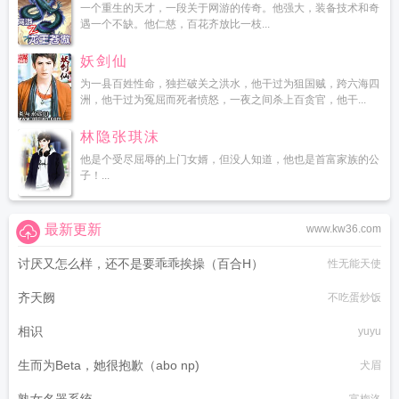
一个重生的天才，一段关于网游的传奇。他强大，装备技术和奇
遇一个不缺。他仁慈，百花齐放比一枝...
妖剑仙
为一县百姓性命，独拦破关之洪水，他干过为狙国贼，跨六海四
洲，他干过为冤屈而死者愤怒，一夜之间杀上百贪官，他干...
林隐张琪沫
他是个受尽屈辱的上门女婿，但没人知道，他也是首富家族的公
子！...
最新更新
www.kw36.com
讨厌又怎么样，还不是要乖乖挨操（百合H）
性无能天使
齐天阙
不吃蛋炒饭
相识
yuyu
生而为Beta，她很抱歉（abo np)
犬眉